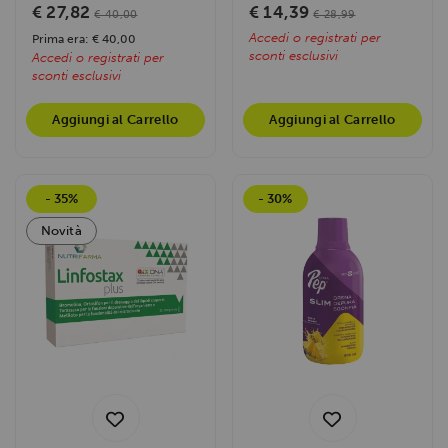
erboristici titolati....
con...
€ 27,82
€ 14,39
€ 40,00
€ 28,99
Accedi o registrati per
Prima era: € 40,00
sconti esclusivi
Accedi o registrati per
sconti esclusivi
Aggiungi al Carrello
Aggiungi al Carrello
- 35%
- 30%
Novità