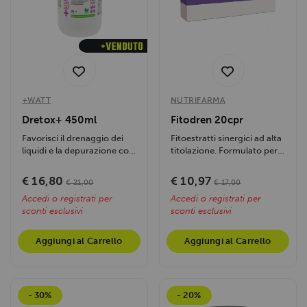
+WATT
NUTRIFARMA
Dretox+ 450ml
Fitodren 20cpr
Favorisci il drenaggio dei
Fitoestratti sinergici ad alta
liquidi e la depurazione con
titolazione. Formulato per
una miscela naturale,
stimolare il drenaggio dei...
efficace...
€ 16,80
€ 10,97
€ 21,00
€ 17,00
Accedi o registrati per
Accedi o registrati per
sconti esclusivi
sconti esclusivi
Aggiungi al Carrello
Aggiungi al Carrello
- 30%
- 20%