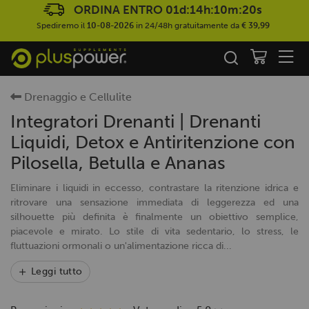
ORDINA ENTRO
01d:14h:10m:18s
Spediremo il
10-08-2026
in 24/48h gratuitamente da
€ 39,99
Drenaggio e Cellulite
Integratori Drenanti | Drenanti
Liquidi, Detox e Antiritenzione con
Pilosella, Betulla e Ananas
Eliminare i liquidi in eccesso, contrastare la ritenzione idrica e
ritrovare una sensazione immediata di leggerezza ed una
silhouette più definita è finalmente un obiettivo semplice,
piacevole e mirato. Lo stile di vita sedentario, lo stress, le
fluttuazioni ormonali o un'alimentazione ricca di...
Leggi tutto