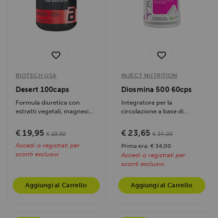
BIOTECH USA
INJECT NUTRITION
Desert 100caps
Diosmina 500 60cps
Formula diuretica con
Integratore per la
estratti vegetali, magnesio
circolazione a base di
e caffeina da tè verde....
Diosmina ed Esperidina
purissime. Sostiene la...
€ 19,95
€ 23,65
€ 23,50
€ 34,00
Accedi o registrati per
Prima era: € 34,00
sconti esclusivi
Accedi o registrati per
sconti esclusivi
Aggiungi al Carrello
Aggiungi al Carrello