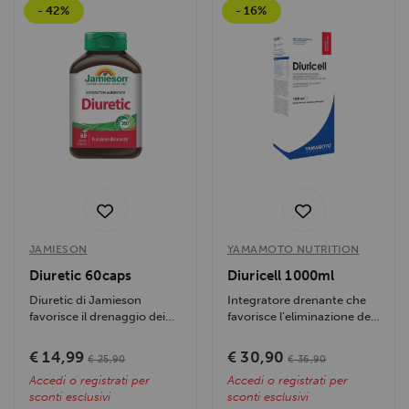
- 42%
- 16%
JAMIESON
YAMAMOTO NUTRITION
Diuretic 60caps
Diuricell 1000ml
Diuretic di Jamieson
Integratore drenante che
favorisce il drenaggio dei
favorisce l’eliminazione dei
liquidi con uva ursina e
liquidi in eccesso,...
buchu,...
€ 14,99
€ 30,90
€ 25,90
€ 36,90
Accedi o registrati per
Accedi o registrati per
sconti esclusivi
sconti esclusivi