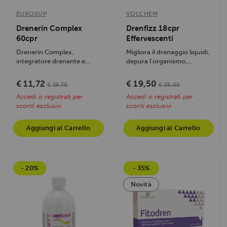
EUROSUP
VOLCHEM
Drenerin Complex
Drenfizz 18cpr
60cpr
Effervescenti
Drenerin Complex,
Migliora il drenaggio liquidi,
integratore drenante e
depura l'organismo,
purificante a base di estratti
sostiene il microcircolo e...
vegetali...
€ 11,72
€ 19,50
€ 19,70
€ 26,00
Accedi o registrati per
Accedi o registrati per
sconti esclusivi
sconti esclusivi
Aggiungi al Carrello
Aggiungi al Carrello
- 20%
- 35%
Novità