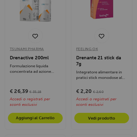
TSUNAMI PHARMA
FEELING OK
Drenactive 200ml
Drenante 21 stick da
7g
Formulazione liquida
concentrata ad azione
Integratore alimentare in
drenante intensiva e
pratici stick monodose al
altissima...
piacevole gusto di thè alla...
€ 26,39
€ 2,20
€ 35,18
€ 2,60
Accedi o registrati per
Accedi o registrati per
sconti esclusivi
sconti esclusivi
Aggiungi al Carrello
Vedi prodotto