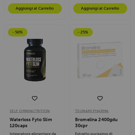
Aggiungi al Carrello
Aggiungi al Carrello
- 50%
- 25%
SELF OMNINUTRITION
TSUNAMI PHARMA
Waterloss Fyto Slim
Bromelina 2400gdu
120caps
30cpr
Integratore alimentare da
Estratto purissimo di