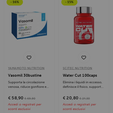
- 16%
- 15%
YAMAMOTO NUTRITION
SCITEC NUTRITION
Vasomil 30bustine
Water Cut 100caps
Supporta la circolazione
Elimina i liquidi in eccesso,
venosa, riduce gonfiore e
definisce il fisico, supporta
pesantezza alle gambe,
il controllo del peso con...
migliora la...
€ 58,90
€ 20,80
€ 69,90
€ 24,50
Accedi o registrati per
Accedi o registrati per
sconti esclusivi
sconti esclusivi