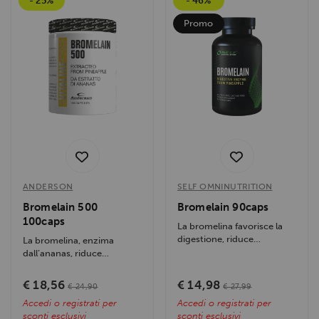
- 25%
- 46%
Promo
ANDERSON
SELF OMNINUTRITION
Bromelain 500
Bromelain 90caps
100caps
La bromelina favorisce la
digestione, riduce
La bromelina, enzima
infiammazioni e supporta il
dall’ananas, riduce
recupero...
infiammazioni, migliora la
digestione,...
€ 18,56
€ 14,98
€ 24,90
€ 27,99
Accedi o registrati per
Accedi o registrati per
sconti esclusivi
sconti esclusivi