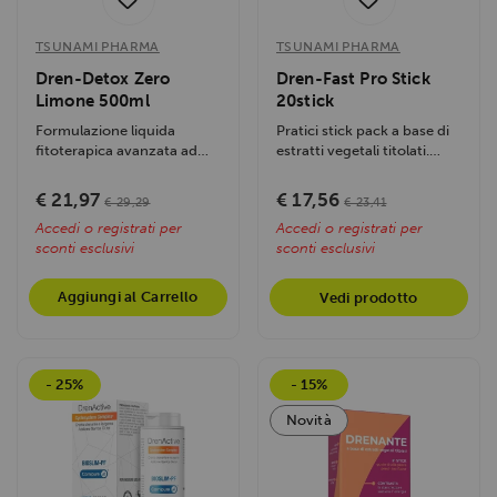
Utilizziamo i cookie per personalizzare contenuti ed
annunci, per fornire funzionalità dei social media e per
TSUNAMI PHARMA
TSUNAMI PHARMA
analizzare il nostro traffico. Condividiamo inoltre
Dren-Detox Zero
Dren-Fast Pro Stick
informazioni sul modo in cui utilizzi il nostro sito con i
Limone 500ml
20stick
nostri partner che si occupano di analisi dei dati web,
Formulazione liquida
Pratici stick pack a base di
pubblicità e social media, i quali potrebbero combinarle
fitoterapica avanzata ad
estratti vegetali titolati.
altissimo potere drenante e
Formulato per stimolare il...
con altre informazioni che hai fornito loro o che hanno
depurativo....
€ 21,97
€ 17,56
raccolto dal tuo utilizzo dei loro servizi.
€ 29,29
€ 23,41
Accedi o registrati per
Accedi o registrati per
sconti esclusivi
sconti esclusivi
Aggiungi al Carrello
Vedi prodotto
- 25%
- 15%
Novità