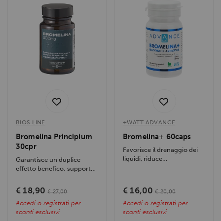
BIOS LINE
+WATT ADVANCE
Bromelina Principium
Bromelina+ 60caps
30cpr
Favorisce il drenaggio dei
liquidi, riduce
Garantisce un duplice
infiammazione e gonfiore,
effetto benefico: supporta
supporta la...
la scomposizione delle
proteine a...
€ 18,90
€ 16,00
€ 27,00
€ 20,00
Accedi o registrati per
Accedi o registrati per
sconti esclusivi
sconti esclusivi