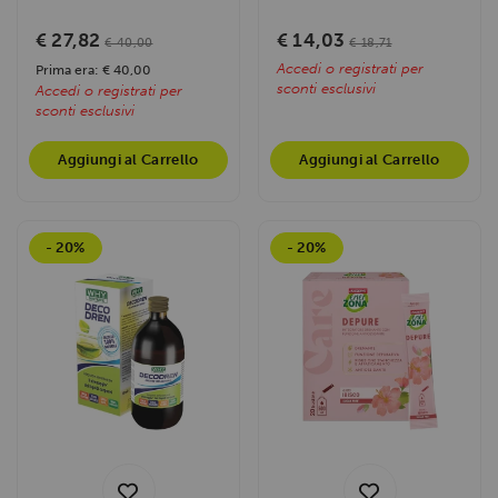
compresse a base di estratti
altissima titolazione e...
vegetali purissimi....
€ 27,82
€ 14,03
€ 40,00
€ 18,71
Accedi o registrati per
Prima era: € 40,00
sconti esclusivi
Accedi o registrati per
sconti esclusivi
Aggiungi al Carrello
Aggiungi al Carrello
- 20%
- 20%