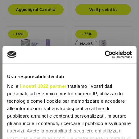
Aggiungi al Carrello
Vedi prodotto
- 16%
- 35%
Novità
×
Uso responsabile dei dati
Noi e
i nostri 1022 partner
trattiamo i vostri dati
personali, ad esempio il vostro numero IP, utilizzando
tecnologie come i cookie per memorizzare e accedere
alle informazioni sul vostro dispositivo al fine di
YAMAMOTO NUTRITION
NUTRIFARMA
pubblicare annunci e contenuti personalizzati, misurare
gli annunci e i contenuti, ricercare il pubblico e sviluppare
Diuricell Stick-20 Stick
Diurifit 500ml
da 3,8gr
i servizi. Avete la possibilità di scegliere chi utilizza i
Integratore alimentare
vostri dati e per quali scopi. Le vostre scelte in materia di
liquido a base di fitoestratti
Diuricell STICK drenante