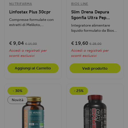
NUTRIFARMA
BIOS LINE
Linfostax Plus 30cpr
Slim Drena Depura
Sgonfia Ultra Pep
Compresse formulate con
500ml
estratti di Meliloto,
Integratore alimentare
Diosmina e Centella
liquido formulato da Bios
Asiatica. Studiato...
Line per offrire un'azione...
€ 9,04
€ 19,60
€ 14,00
€ 28,00
Accedi o registrati per
Accedi o registrati per
sconti esclusivi
sconti esclusivi
Aggiungi al Carrello
Vedi prodotto
- 30%
- 25%
Novità