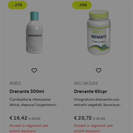
- 27%
- 20%
INNER
WHY NATURE
Drenante 300ml
Drenante 60cpr
Combatte la ritenzione
Integratore drenante con
idrica, depura l’organismo,
estratti vegetali, favorisce
riduce gonfiore e cellulite,...
l’eliminazione dei liquidi...
€ 16,42
€ 20,72
€ 22,50
€ 25,90
Accedi o registrati per
Accedi o registrati per
sconti esclusivi
sconti esclusivi