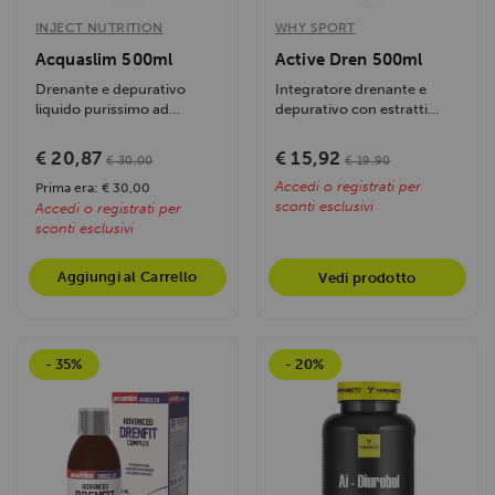
INJECT NUTRITION
WHY SPORT
Acquaslim 500ml
Active Dren 500ml
Drenante e depurativo
Integratore drenante e
liquido purissimo ad
depurativo con estratti
altissima biodisponibilità.
vegetali, carnitina, taurina e
Contrasta...
vitamina...
€ 20,87
€ 15,92
€ 30,00
€ 19,90
Accedi o registrati per
Prima era: € 30,00
sconti esclusivi
Accedi o registrati per
sconti esclusivi
Aggiungi al Carrello
Vedi prodotto
- 35%
- 20%