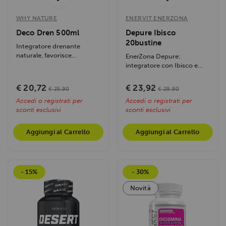
WHY NATURE
ENERVIT ENERZONA
Deco Dren 500ml
Depure Ibisco
20bustine
Integratore drenante
naturale, favorisce
EnerZona Depure:
l'eliminazione dei liquidi in
integratore con Ibisco e
eccesso,...
Wakame per drenaggio,
detox e azione...
€ 20,72
€ 23,92
€ 25,90
€ 29,90
Accedi o registrati per
Accedi o registrati per
sconti esclusivi
sconti esclusivi
Aggiungi al Carrello
Aggiungi al Carrello
- 15%
- 30%
Novità