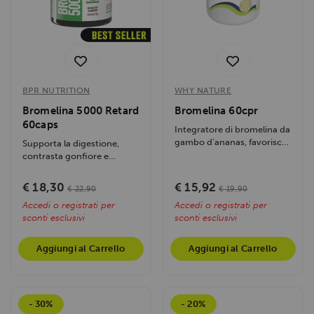
BPR NUTRITION
WHY NATURE
Bromelina 5000 Retard
Bromelina 60cpr
60caps
Integratore di bromelina da
gambo d’ananas, favorisce
Supporta la digestione,
digestione, microcircolo e...
contrasta gonfiore e
cellulite, favorisce il
microcircolo e...
€ 18,30
€ 15,92
€ 22,90
€ 19,90
Accedi o registrati per
Accedi o registrati per
sconti esclusivi
sconti esclusivi
Aggiungi al Carrello
Aggiungi al Carrello
- 30%
- 20%