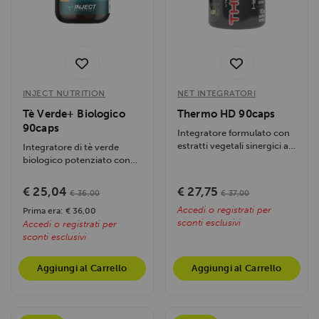
INJECT NUTRITION
NET INTEGRATORI
Tè Verde+ Biologico
Thermo HD 90caps
90caps
Integratore formulato con
estratti vegetali sinergici ad
Integratore di tè verde
azione drenante,
biologico potenziato con
depurativa e...
estratto di pepe nero...
€ 25,04
€ 27,75
€ 36,00
€ 37,00
Accedi o registrati per
Prima era: € 36,00
sconti esclusivi
Accedi o registrati per
sconti esclusivi
Aggiungi al Carrello
Aggiungi al Carrello