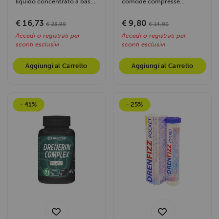
liquido concentrato a base
comode compresse
di estratti vegetali da
formulato con un mix di
tintura madre...
estratti vegetali...
€ 16,73
€ 9,80
€ 23,90
€ 14,00
Accedi o registrati per
Accedi o registrati per
sconti esclusivi
sconti esclusivi
Aggiungi al Carrello
Aggiungi al Carrello
- 41%
- 25%