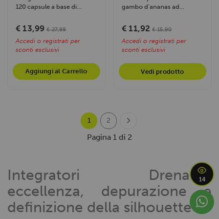
120 capsule a base di
gambo d'ananas ad
estratti vegetali concentrati
altissima concentrazione
(come...
enzimatica e...
€ 13,99
€ 11,92
€ 27,99
€ 15,90
Accedi o registrati per
Accedi o registrati per
sconti esclusivi
sconti esclusivi
Aggiungi al Carrello
Vedi prodotto
1
2
Pagina 1 di 2
Integratori Drenanti:
14
eccellenza, depurazione e
definizione della silhouette