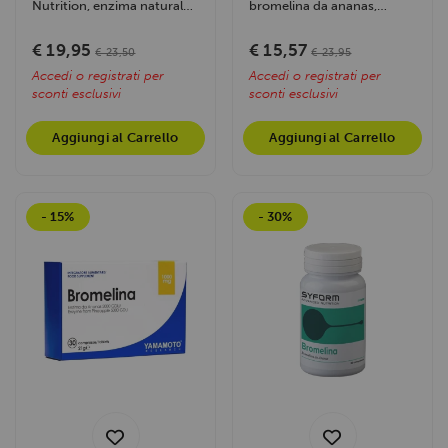
Nutrition, enzima naturale
bromelina da ananas,
da ananas, supporta la
favorisce la digestione delle
digestione...
proteine,...
€ 19,95
€ 15,57
€ 23,50
€ 23,95
Accedi o registrati per
Accedi o registrati per
sconti esclusivi
sconti esclusivi
Aggiungi al Carrello
Aggiungi al Carrello
- 15%
- 30%