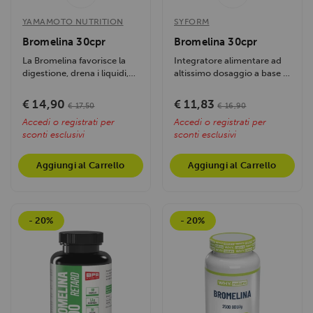
YAMAMOTO NUTRITION
SYFORM
Bromelina 30cpr
Bromelina 30cpr
La Bromelina favorisce la
Integratore alimentare ad
digestione, drena i liquidi,
altissimo dosaggio a base di
riduce infiammazioni e...
estratto di gambo
d'Ananas,...
€ 14,90
€ 11,83
€ 17,50
€ 16,90
Accedi o registrati per
Accedi o registrati per
sconti esclusivi
sconti esclusivi
Aggiungi al Carrello
Aggiungi al Carrello
- 20%
- 20%