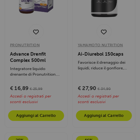
PRONUTRITION
YAMAMOTO NUTRITION
Advance Drenfit
Ai-Diurebol 150caps
Complex 500ml
Favorisce il drenaggio dei
liquidi, riduce il gonfiore,
Integratore liquido
supporta microcircolo e
drenante di Pronutrition.
vie...
Elimina i liquidi in eccesso,
depura...
€ 16,89
€ 27,90
€ 25,99
€ 34,90
Accedi o registrati per
Accedi o registrati per
sconti esclusivi
sconti esclusivi
Aggiungi al Carrello
Aggiungi al Carrello