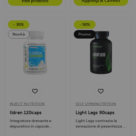
Aggiungi al Carrello
Vedi prodotto
- 30%
- 50%
Novità
Promo
INJECT NUTRITION
SELF OMNINUTRITION
Ildren 120caps
Light Legs 90caps
Integratore drenante e
Light Legs contrasta la
depurativo in capsule
sensazione di pesantezza e
vegetali da estratti
affaticamento delle gambe