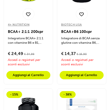
4+ NUTRITION
BIOTECH USA
BCAA+ 2:1:1 200cpr
BCAA+B6 100cpr
Integratore BCAA+ 2:1:1
Integratore di BCAA senza
con vitamine B6 e B1,
glutine con vitamina B6,
migliora sintesi proteica,
favorisce la crescita
energia e...
muscolare,...
€ 24,49
€ 14,37
€ 34,99
€ 16,90
Accedi o registrati per
Accedi o registrati per
sconti esclusivi
sconti esclusivi
Aggiungi al Carrello
Aggiungi al Carrello
- 15%
- 38%