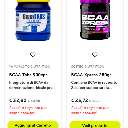
YAMAMOTO NUTRITION
SCITEC NUTRITION
BCAA Tabs 500cpr
BCAA Xpress 280gr
Integratore di BCAA da
Contiene BCAA in rapporto
fermentazione, ideale pre e
2:1:1 per supportare la
post-allenamento.
crescita muscolare,
Supporta la...
migliorare il...
€ 32,90
€ 23,72
€ 40,90
€ 27,90
Accedi o registrati per
Accedi o registrati per
sconti esclusivi
sconti esclusivi
Aggiungi al Carrello
Vedi prodotto