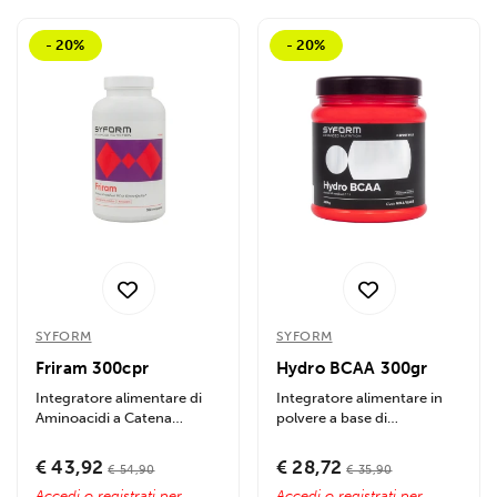
- 20%
- 20%
SYFORM
SYFORM
Friram 300cpr
Hydro BCAA 300gr
Integratore alimentare di
Integratore alimentare in
Aminoacidi a Catena
polvere a base di
Ramificata (BCAA) ottenuti
Aminoacidi Ramificati
per...
(BCAA) nel rapporto...
€ 43,92
€ 28,72
€ 54,90
€ 35,90
Accedi o registrati per
Accedi o registrati per