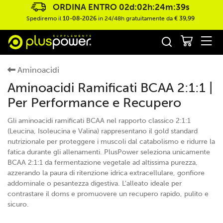
ORDINA ENTRO
02d:02h:24m:38s
Spediremo il
10-08-2026
in 24/48h gratuitamente da
€ 39,99
Aminoacidi
Aminoacidi Ramificati BCAA 2:1:1 |
Per Performance e Recupero
Gli aminoacidi ramificati BCAA nel rapporto classico 2:1:1
(Leucina, Isoleucina e Valina) rappresentano il gold standard
nutrizionale per proteggere i muscoli dal catabolismo e ridurre la
fatica durante gli allenamenti. PlusPower seleziona unicamente
BCAA 2:1:1 da fermentazione vegetale ad altissima purezza,
azzerando la paura di ritenzione idrica extracellulare, gonfiore
addominale o pesantezza digestiva. L'alleato ideale per
contrastare il doms e promuovere un recupero rapido, pulito e
sicuro.