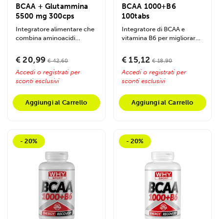
BCAA + Glutammina
BCAA 1000+B6
5500 mg 300cps
100tabs
Integratore alimentare che
Integratore di BCAA e
combina aminoacidi
vitamina B6 per migliorare
ramificati e L-Glutammina
prestazioni, energia e
in un'unica...
recupero...
€ 20,99
€ 15,12
€ 42,60
€ 18,90
Accedi o registrati per
Accedi o registrati per
sconti esclusivi
sconti esclusivi
Aggiungi al Carrello
Aggiungi al Carrello
- 20%
- 20%