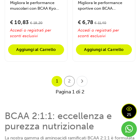
Migliora le performance
Migliora le performance
muscolari con BCAA Kyowa
sportive con BCAA
di alta qualità, aumenta...
fermentati 2:1:1, supporta
energia e...
€ 10,83
€ 6,78
€ 18,20
€ 11,40
Accedi o registrati per
Accedi o registrati per
sconti esclusivi
sconti esclusivi
Aggiungi al Carrello
Aggiungi al Carrello
1
2
Pagina 1 di 2
BCAA 2:1:1: eccellenza e
25
purezza nutrizionale
La nostra gamma di aminoacidi ramificati BCAA 2:1:1 è formulata