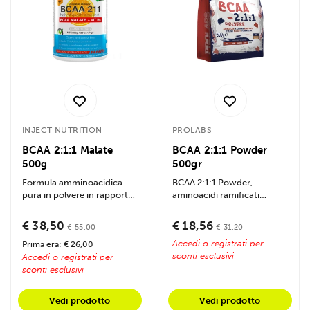
INJECT NUTRITION
PROLABS
BCAA 2:1:1 Malate
BCAA 2:1:1 Powder
500g
500gr
Formula amminoacidica
BCAA 2:1:1 Powder,
pura in polvere in rapporto
aminoacidi ramificati
2:1:1 con acido malico ad
vegani da fermentazione
altissima...
con vitamine B1 e B6,...
€ 38,50
€ 18,56
€ 55,00
€ 31,20
Accedi o registrati per
Prima era: € 26,00
sconti esclusivi
Accedi o registrati per
sconti esclusivi
Vedi prodotto
Vedi prodotto