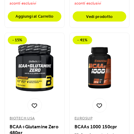
sconti esclusivi
sconti esclusivi
Aggiungi al Carrello
Vedi prodotto
- 15%
- 41%
BIOTECH USA
EUROSUP
BCAA+Glutamine Zero
BCAAs 1000 150cpr
480gr