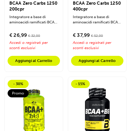
BCAA Zero Carbs 1250
BCAA Zero Carbs 1250
200cpr
400cpr
Integratore a base di
Integratore a base di
aminoacidi ramificati BCAA
aminoacidi ramificati BCAA
in rapporto 2:1:1 con
in rapporto 2:1:1 con
formulazione...
formulazione...
€ 26,99
€ 37,99
€ 32,00
€ 52,00
Accedi o registrati per
Accedi o registrati per
sconti esclusivi
sconti esclusivi
Aggiungi al Carrello
Aggiungi al Carrello
- 30%
- 15%
Promo