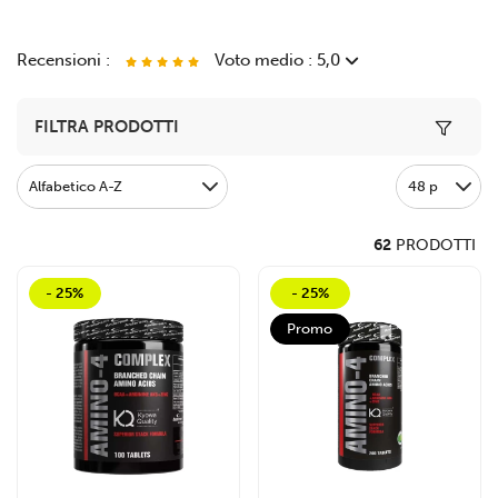
Recensioni :
Voto medio : 5,0
Toggle 
FILTRA PRODOTTI
BCAA Zero 360gr
Bravissimi
Alfabetico A-Z
48 p
62
PRODOTTI
- 25%
- 25%
Promo