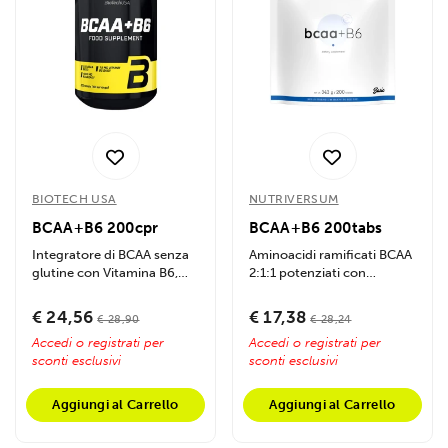
BIOTECH USA
NUTRIVERSUM
BCAA+B6 200cpr
BCAA+B6 200tabs
Integratore di BCAA senza
Aminoacidi ramificati BCAA
glutine con Vitamina B6,
2:1:1 potenziati con
sostiene muscoli, energia
Vitamina B6 per
e...
massimizzare il...
€ 24,56
€ 17,38
€ 28,90
€ 28,24
Accedi o registrati per
Accedi o registrati per
sconti esclusivi
sconti esclusivi
Aggiungi al Carrello
Aggiungi al Carrello