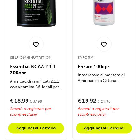
SELF OMNINUTRITION
SYFORM
Essential BCAA 2:1:1
Friram 100cpr
300cpr
Integratore alimentare di
Aminoacidi a Catena
Aminoacidi ramificati 2:1:1
Ramificata (BCAA) di
con vitamina B6, ideali per
qualità...
sostenere i muscoli
durante...
€ 18,99
€ 19,92
€ 37,99
€ 24,90
Accedi o registrati per
Accedi o registrati per
sconti esclusivi
sconti esclusivi
Aggiungi al Carrello
Aggiungi al Carrello