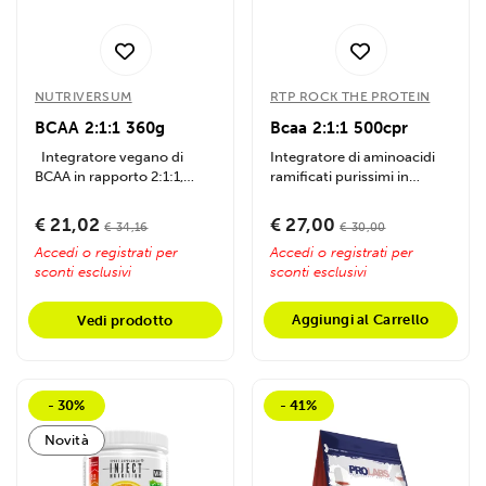
NUTRIVERSUM
RTP ROCK THE PROTEIN
BCAA 2:1:1 360g
Bcaa 2:1:1 500cpr
Integratore vegano di
Integratore di aminoacidi
BCAA in rapporto 2:1:1,
ramificati purissimi in
favorisce recupero
rapporto bilanciato ad
muscolare,...
alta...
€ 21,02
€ 27,00
€ 34,16
€ 30,00
Accedi o registrati per
Accedi o registrati per
sconti esclusivi
sconti esclusivi
Aggiungi al Carrello
Vedi prodotto
- 30%
- 41%
Novità