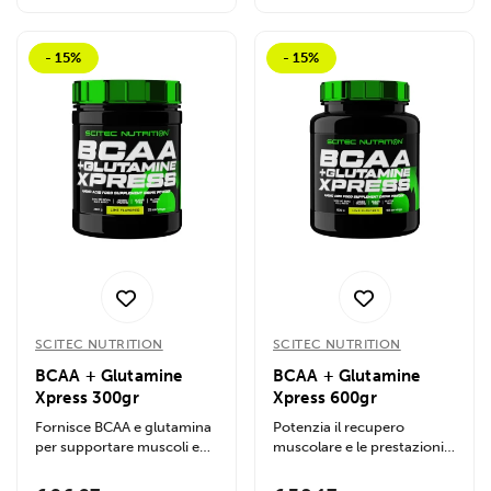
- 15%
- 15%
SCITEC NUTRITION
SCITEC NUTRITION
BCAA + Glutamine
BCAA + Glutamine
Xpress 300gr
Xpress 600gr
Fornisce BCAA e glutamina
Potenzia il recupero
per supportare muscoli e
muscolare e le prestazioni
recupero, con taurina per
con BCAA e Glutamina.
energia....
Promuove energia,...