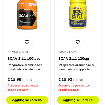
NAMED SPORT
PROACTION
BCAA 2:1:1 100tabs
BCAA 2:1:1 120cpr
Integratore di aminoacidi
Integratore di aminoacidi
ramificati con vitamina B6,
ramificati nel rapporto
stimola la sintesi proteica,...
classico 2:1:1 arricchito
con...
€ 15,99
€ 15,92
€ 24,99
€ 19,90
Accedi o registrati per
Accedi o registrati per
sconti esclusivi
sconti esclusivi
Aggiungi al Carrello
Aggiungi al Carrello