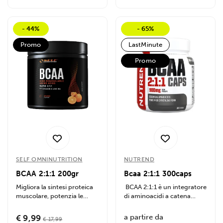
- 44%
- 65%
Promo
LastMinute
Promo
SELF OMNINUTRITION
NUTREND
BCAA 2:1:1 200gr
Bcaa 2:1:1 300caps
Migliora la sintesi proteica
BCAA 2:1:1 è un integratore
muscolare, potenzia le
di aminoacidi a catena
performance durante...
ramificata , ideale per...
a partire da
€ 9,99
€ 17,99