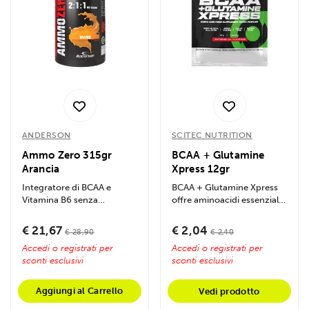
ANDERSON
SCITEC NUTRITION
Ammo Zero 315gr
BCAA + Glutamine
Arancia
Xpress 12gr
Integratore di BCAA e
BCAA + Glutamine Xpress
Vitamina B6 senza
offre aminoacidi essenziali
zuccheri. Favorisce il
e glutamina per migliorare...
recupero muscolare,...
€ 21,67
€ 2,04
€ 28,90
€ 2,40
Accedi o registrati per
Accedi o registrati per
sconti esclusivi
sconti esclusivi
Aggiungi al Carrello
Vedi prodotto