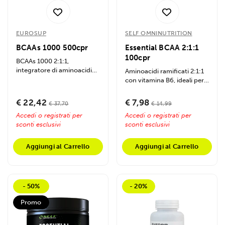
EUROSUP
SELF OMNINUTRITION
BCAAs 1000 500cpr
Essential BCAA 2:1:1
100cpr
BCAAs 1000 2:1:1,
integratore di aminoacidi
Aminoacidi ramificati 2:1:1
ramificati fermentati con
con vitamina B6, ideali per
vitamine B1 e B6,...
sostenere i muscoli
durante...
€ 22,42
€ 7,98
€ 37,70
€ 14,99
Accedi o registrati per
Accedi o registrati per
sconti esclusivi
sconti esclusivi
Aggiungi al Carrello
Aggiungi al Carrello
- 50%
- 20%
Promo