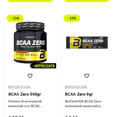
- 15%
- 15%
BIOTECH USA
BIOTECH USA
BCAA Zero 360gr
BCAA Zero 9gr
Polvere di aminoacidi
BioTechUSA BCAA Zero:
essenziali con BCAA,
aminoacidi essenziali e
glutammina e vitamina B6.
glutammina in polvere, con
Supporta muscoli,...
vitamina B6,...