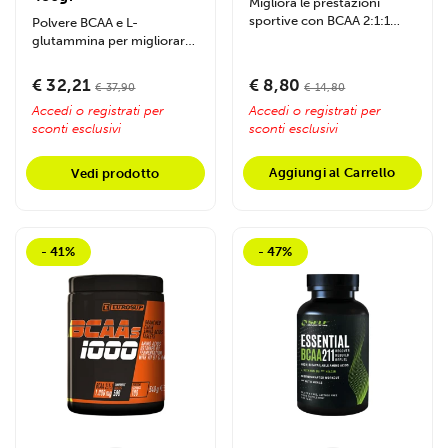
Migliora le prestazioni
sportive con BCAA 2:1:1
Polvere BCAA e L-
fermentati e vitamine B1-
glutammina per migliorare
B6, supporta...
prestazioni, energia e
recupero muscolare....
€ 32,21
€ 8,80
€ 37,90
€ 14,80
Accedi o registrati per
Accedi o registrati per
sconti esclusivi
sconti esclusivi
Aggiungi al Carrello
Vedi prodotto
- 41%
- 47%