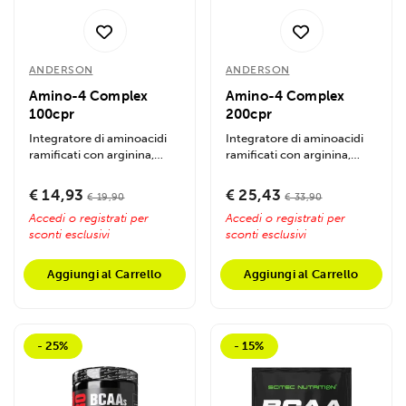
ANDERSON
ANDERSON
Amino-4 Complex
Amino-4 Complex
100cpr
200cpr
Integratore di aminoacidi
Integratore di aminoacidi
ramificati con arginina,
ramificati con arginina,
zinco e vitamina B6 per
zinco e vitamina B6.
sportivi....
Favorisce...
€ 14,93
€ 25,43
€ 19,90
€ 33,90
Accedi o registrati per
Accedi o registrati per
sconti esclusivi
sconti esclusivi
Aggiungi al Carrello
Aggiungi al Carrello
- 25%
- 15%