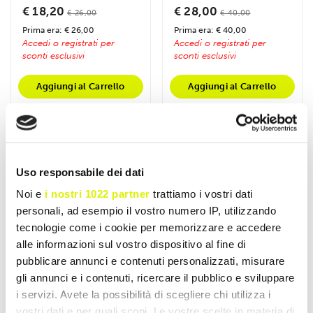
e B6. Sostiene la...
e B6 in formato...
€ 18,20
€ 28,00
€ 26,00
€ 40,00
Prima era: € 26,00
Prima era: € 40,00
Accedi o registrati per
Accedi o registrati per
sconti esclusivi
sconti esclusivi
Aggiungi al Carrello
Aggiungi al Carrello
- 15%
- 15%
Uso responsabile dei dati
Noi e
i nostri 1022 partner
trattiamo i vostri dati
personali, ad esempio il vostro numero IP, utilizzando
tecnologie come i cookie per memorizzare e accedere
alle informazioni sul vostro dispositivo al fine di
pubblicare annunci e contenuti personalizzati, misurare
gli annunci e i contenuti, ricercare il pubblico e sviluppare
i servizi. Avete la possibilità di scegliere chi utilizza i
vostri dati e per quali scopi. Le vostre scelte in materia di