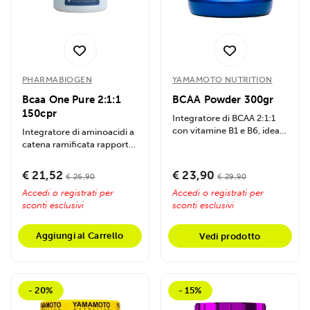
Utilizziamo i cookie per personalizzare contenuti ed
annunci, per fornire funzionalità dei social media e per
analizzare il nostro traffico. Condividiamo inoltre
informazioni sul modo in cui utilizzi il nostro sito con i
nostri partner che si occupano di analisi dei dati web,
PHARMABIOGEN
YAMAMOTO NUTRITION
pubblicità e social media, i quali potrebbero combinarle
Bcaa One Pure 2:1:1
BCAA Powder 300gr
con altre informazioni che hai fornito loro o che hanno
150cpr
Integratore di BCAA 2:1:1
raccolto dal tuo utilizzo dei loro servizi.
con vitamine B1 e B6, ideale
Integratore di aminoacidi a
per sportivi. Supporta
catena ramificata rapporto
energia,...
2:1:1. La formula ideale per
chi...
€ 21,52
€ 23,90
€ 26,90
€ 29,90
Accedi o registrati per
Accedi o registrati per
sconti esclusivi
sconti esclusivi
Aggiungi al Carrello
Vedi prodotto
- 20%
- 15%