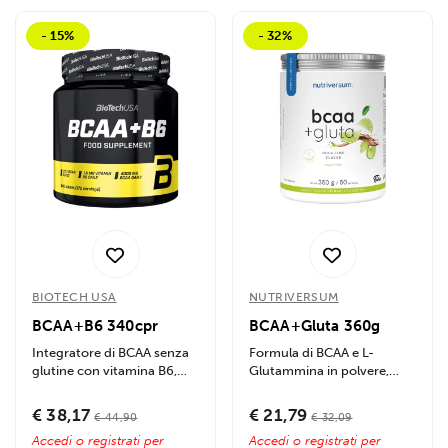
- 15%
- 32%
BIOTECH USA
NUTRIVERSUM
BCAA+B6 340cpr
BCAA+Gluta 360g
Integratore di BCAA senza
Formula di BCAA e L-
glutine con vitamina B6,
Glutammina in polvere,
favorisce crescita
senza zuccheri, favorisce il
muscolare, riduce...
recupero...
€ 38,17
€ 21,79
€ 44,90
€ 32,09
Accedi o registrati per
Accedi o registrati per