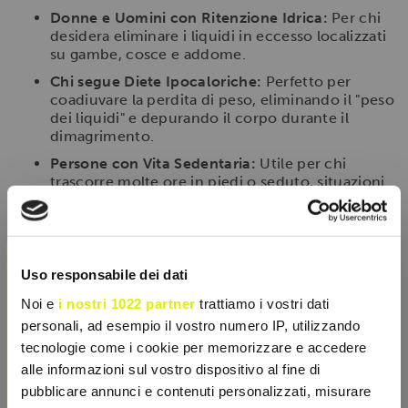
Donne e Uomini con Ritenzione Idrica:
Per chi
desidera eliminare i liquidi in eccesso localizzati
su gambe, cosce e addome.
Chi segue Diete Ipocaloriche:
Perfetto per
coadiuvare la perdita di peso, eliminando il "peso
dei liquidi" e depurando il corpo durante il
dimagrimento.
Persone con Vita Sedentaria:
Utile per chi
trascorre molte ore in piedi o seduto, situazioni
che rallentano il ritorno venoso e linfatico.
×
Modalità d'uso
Si consiglia l'assunzione di
1 o 2 compresse al giorno
,
Uso responsabile dei dati
preferibilmente al mattino o lontano dai pasti,
accompagnate da un abbondante bicchiere d'acqua.
Noi e
i nostri 1022 partner
trattiamo i vostri dati
Per massimizzare l'efficacia del prodotto e favorire il
personali, ad esempio il vostro numero IP, utilizzando
processo di drenaggio, è fondamentale bere almeno
tecnologie come i cookie per memorizzare e accedere
1,5 - 2 litri di acqua
durante l'arco della giornata.
alle informazioni sul vostro dispositivo al fine di
pubblicare annunci e contenuti personalizzati, misurare