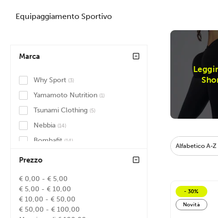
Equipaggiamento Sportivo
Marca
Leggi
Sho
Why Sport
(3)
Yamamoto Nutrition
(1)
Tsunami Clothing
(5)
Nebbia
(14)
Bombafit
(14)
Alfabetico A-Z
Gorilla Wear
(8)
Prezzo
Inject Nutrition
(3)
€ 0,00 - € 5,00
€ 5,00 - € 10,00
- 30%
€ 10,00 - € 50,00
Novità
€ 50,00 - € 100,00