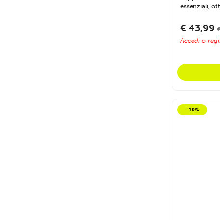
essenziali, ot
€ 43,99
€
Accedi o regis
- 10%