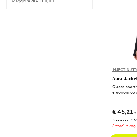
Maggiore di € 100,00
INJECT NUTR
Aura Jacke
Giacca sporti
ergonomico p
Obsidian...
€ 45,21
€
Prima era: € 6
Accedi o regis