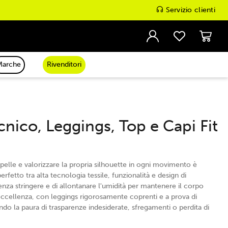
Servizio clienti
Marche
Rivenditori
nico, Leggings, Top e Capi Fit
pelle e valorizzare la propria silhouette in ogni movimento è
rfetto tra alta tecnologia tessile, funzionalità e design di
 senza stringere e di allontanare l'umidità per mantenere il corpo
ccellenza, con leggings rigorosamente coprenti e a prova di
ando la paura di trasparenze indesiderate, sfregamenti o perdita di