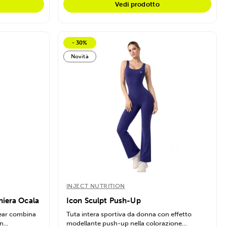
Vedi prodotto
- 30%
Novità
INJECT NUTRITION
niera Ocala
Icon Sculpt Push-Up
Wear combina
Tuta intera sportiva da donna con effetto
...
modellante push-up nella colorazione