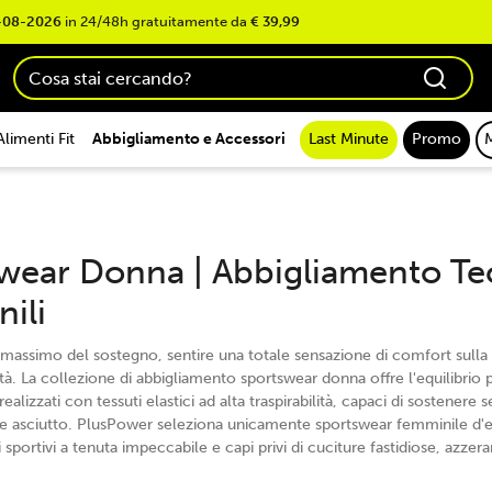
-08-2026
in 24/48h gratuitamente da
€ 39,99
Alimenti Fit
Abbigliamento e Accessori
Last Minute
Promo
wear Donna | Abbigliamento Tec
ili
l massimo del sostegno, sentire una totale sensazione di comfort sulla 
tà. La collezione di abbigliamento sportswear donna offre l'equilibrio pe
ealizzati con tessuti elastici ad alta traspirabilità, capaci di sostenere
e asciutto. PlusPower seleziona unicamente sportswear femminile d'e
i sportivi a tenuta impeccabile e capi privi di cuciture fastidiose, azzer