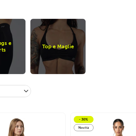
ngs e
Top e Maglie
rts
- 30%
Novità