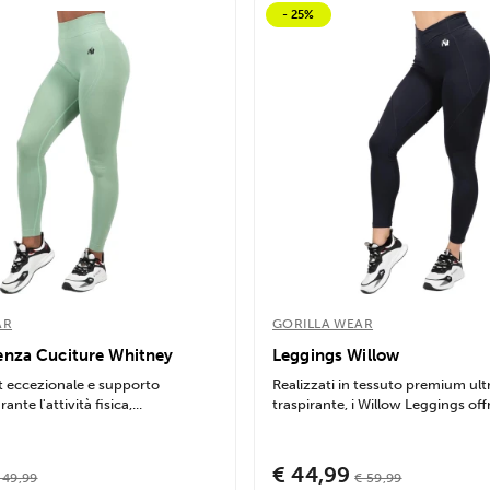
- 25%
AR
GORILLA WEAR
enza Cuciture Whitney
Leggings Willow
t eccezionale e supporto
Realizzati in tessuto premium ult
nte l'attività fisica,...
traspirante, i Willow Leggings off
€ 44,99
 49,99
€ 59,99