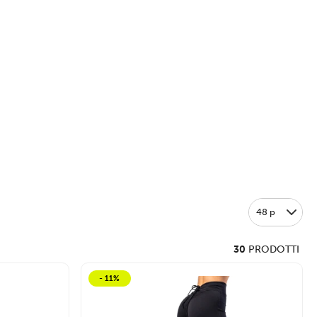
48 p
30
PRODOTTI
- 11%