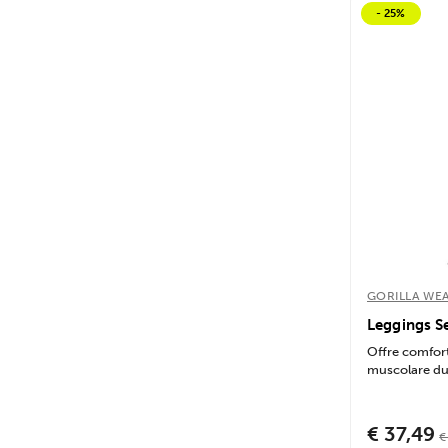
- 25%
GORILLA WE
Leggings S
Offre comfor
muscolare dura
€ 37,49
€