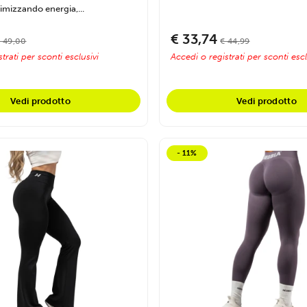
timizzando energia,...
€ 33,74
 49,00
€ 44,99
trati per sconti esclusivi
Accedi o registrati per sconti escl
Vedi prodotto
Vedi prodotto
- 11%