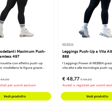
NEBBIA
odellanti Maximum Push-
Leggings Push-Up a Vita Al
amless 497
888
ilhouette con effetto push-up
I Leggings Power di NEBBIA grazie
ei, modellano la figura grazie...
vita alta e alla tecnologia push-up,
€ 48,77
 54,00
€ 54,00
trati per sconti esclusivi
Accedi o registrati per sconti escl
Vedi prodotto
Vedi prodotto