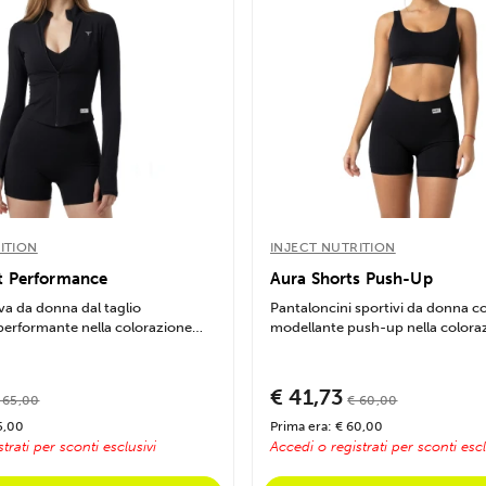
ITION
INJECT NUTRITION
t Performance
Aura Shorts Push-Up
va da donna dal taglio
Pantaloncini sportivi da donna co
erformante nella colorazione
modellante push-up nella coloraz
€ 41,73
 65,00
€ 60,00
5,00
Prima era: € 60,00
trati per sconti esclusivi
Accedi o registrati per sconti escl