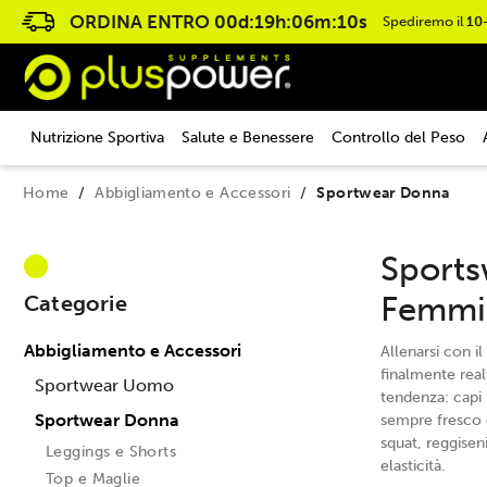
ORDINA ENTRO
00d:19h:06m:09s
Spediremo il
10
Nutrizione Sportiva
Salute e Benessere
Controllo del Peso
Home
Abbigliamento e Accessori
Sportwear Donna
Sports
Femmin
Categorie
Abbigliamento e Accessori
Allenarsi con i
finalmente real
Sportwear Uomo
tendenza: capi r
Sportwear Donna
sempre fresco 
squat, reggisen
Leggings e Shorts
elasticità.
Top e Maglie