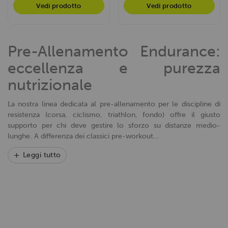
Vedi prodotto
Vedi prodotto
informazioni sul modo in cui utilizzi il nostro sito con i
nostri partner che si occupano di analisi dei dati web,
pubblicità e social media, i quali potrebbero combinarle
con altre informazioni che hai fornito loro o che hanno
Pre-Allenamento Endurance:
raccolto dal tuo utilizzo dei loro servizi.
eccellenza e purezza
nutrizionale
La nostra linea dedicata al pre-allenamento per le discipline di
resistenza (corsa, ciclismo, triathlon, fondo) offre il giusto
supporto per chi deve gestire lo sforzo su distanze medio-
lunghe. A differenza dei classici pre-workout...
Leggi tutto