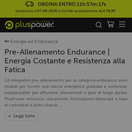
ORDINA ENTRO
11h:57m:17s
Spediremo il
07-08-2026
in 24/48h gratuitamente da
€ 39,99
Energia ed Endurance
Pre-Allenamento Endurance |
Energia Costante e Resistenza alla
Fatica
Gli integratori pre-allenamento per la categoria endurance sono
studiati per fornire una riserva energetica graduale e sostenuta,
indispensabile per affrontare allenamenti e gare di lunga durata.
PlusPower seleziona unicamente formulazioni bilanciate a base
di carboidrati a lento rilascio,...
Leggi tutto