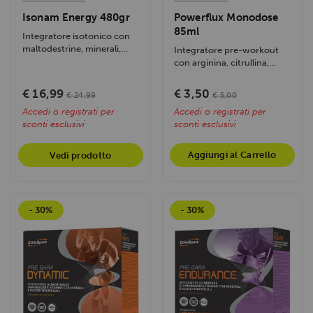
Isonam Energy 480gr
Powerflux Monodose
85ml
Integratore isotonico con
maltodestrine, minerali,
Integratore pre-workout
vitamine, 3g di creatina e
con arginina, citrullina,
ginseng....
Trubeet, Cluster Dextrin e
caffeina....
€ 16,99
€ 3,50
€ 24,99
€ 5,00
Accedi o registrati per
Accedi o registrati per
sconti esclusivi
sconti esclusivi
Aggiungi al Carrello
Vedi prodotto
- 30%
- 30%