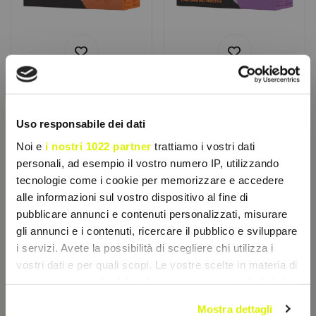
ETHICSPORT
ETHICSPORT
×
Pre Gara Dynamic
Pre Gara Endurance
20bustine
20bustine
Uso responsabile dei dati
Integratore pre-gara per
Integratore pre-gara per
Noi e
i nostri 1022 partner
trattiamo i vostri dati
sport misti aerobici-
sport di resistenza. Fornisce
anaerobici. Ottimizza
energia graduale, elettroliti
personali, ad esempio il vostro numero IP, utilizzando
energia e...
e...
€ 17,15
€ 18,55
tecnologie come i cookie per memorizzare e accedere
€ 24,50
€ 26,50
alle informazioni sul vostro dispositivo al fine di
Accedi o registrati per
Accedi o registrati per
sconti esclusivi
sconti esclusivi
pubblicare annunci e contenuti personalizzati, misurare
gli annunci e i contenuti, ricercare il pubblico e sviluppare
Aggiungi al Carrello
Aggiungi al Carrello
i servizi. Avete la possibilità di scegliere chi utilizza i
vostri dati e per quali scopi. Le vostre scelte in materia di
privacy sono applicabili solo su questa proprietà digitale
- 20%
- 34%
in cui avete effettuato le vostre scelte. È possibile
Mostra dettagli
modificare o revocare il proprio consenso in qualsiasi