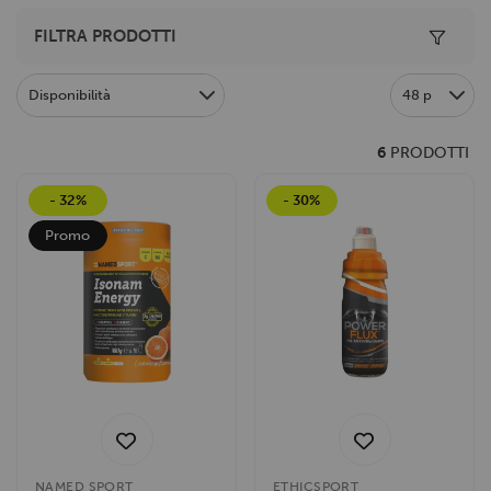
Toggle 
FILTRA PRODOTTI
Disponibilità
48 p
6
PRODOTTI
- 32%
- 30%
Promo
NAMED SPORT
ETHICSPORT