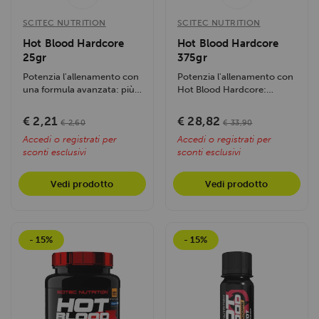
Utilizziamo i cookie per personalizzare contenuti ed
SCITEC NUTRITION
SCITEC NUTRITION
annunci, per fornire funzionalità dei social media e per
Hot Blood Hardcore
Hot Blood Hardcore
analizzare il nostro traffico. Condividiamo inoltre
25gr
375gr
informazioni sul modo in cui utilizzi il nostro sito con i
Potenzia l'allenamento con
Potenzia l'allenamento con
nostri partner che si occupano di analisi dei dati web,
una formula avanzata: più
Hot Blood Hardcore:
pubblicità e social media, i quali potrebbero combinarle
energia, focus e...
energia, focus e prestazioni
con altre informazioni che hai fornito loro o che hanno
al top....
€ 2,21
€ 28,82
€ 2,60
€ 33,90
raccolto dal tuo utilizzo dei loro servizi.
Accedi o registrati per
Accedi o registrati per
sconti esclusivi
sconti esclusivi
Vedi prodotto
Vedi prodotto
- 15%
- 15%