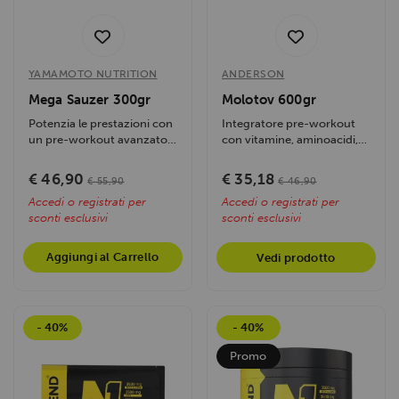
YAMAMOTO NUTRITION
ANDERSON
Mega Sauzer 300gr
Molotov 600gr
Potenzia le prestazioni con
Integratore pre-workout
un pre-workout avanzato:
con vitamine, aminoacidi,
stimola ossido nitrico,
creatina ed estratti
energia e...
vegetali....
€ 46,90
€ 35,18
€ 55,90
€ 46,90
Accedi o registrati per
Accedi o registrati per
sconti esclusivi
sconti esclusivi
Aggiungi al Carrello
Vedi prodotto
- 40%
- 40%
Promo