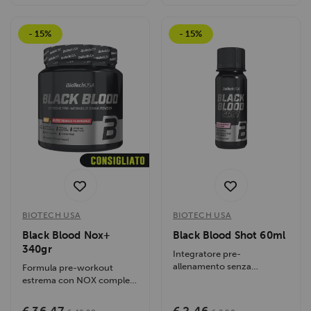
- 15%
- 15%
BIOTECH USA
BIOTECH USA
Black Blood Nox+
Black Blood Shot 60ml
340gr
Integratore pre-
allenamento senza
Formula pre-workout
zuccheri, con 400 mg di
estrema con NOX complex,
caffeina, aminoacidi e...
caffeina, creatina e tirosina.
Potenzia...