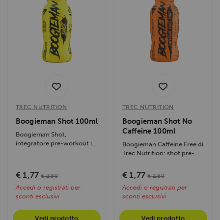
TREC NUTRITION
TREC NUTRITION
Boogieman Shot 100ml
Boogieman Shot No
Caffeine 100ml
Boogieman Shot,
integratore pre-workout in
Boogieman Caffeine Free di
monodose, offre energia e
Trec Nutrition: shot pre-
pump per...
allenamento senza caffeina
da 100...
€ 1,77
€ 1,77
€ 2,80
€ 2,80
Accedi o registrati per
Accedi o registrati per
sconti esclusivi
sconti esclusivi
Vedi prodotto
Vedi prodotto