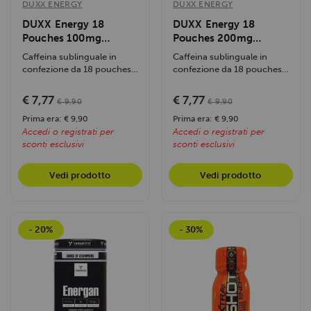
DUXX ENERGY
DUXX ENERGY
DUXX Energy 18
DUXX Energy 18
Pouches 100mg
Pouches 200mg
Caffeina
Caffeina
Caffeina sublinguale in
Caffeina sublinguale in
confezione da 18 pouches,
confezione da 18 pouches
formulata con 100mg di
con 200mg di caffeina
caffeina a...
ciascuna, 0...
€ 7,77
€ 7,77
€ 9,90
€ 9,90
Prima era: € 9,90
Prima era: € 9,90
Accedi o registrati per
Accedi o registrati per
sconti esclusivi
sconti esclusivi
Vedi prodotto
Vedi prodotto
- 20%
- 30%