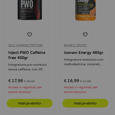
SELF OMNINUTRITION
NAMED SPORT
Inject PWO Caffeine
Isonam Energy 480gr
Free 400gr
Integratore isotonico con
maltodestrine, minerali,
Integratore pre-workout
vitamine, 3g di creatina e
senza caffeina, con 20
ginseng....
ingredienti per energia e
resistenza....
€ 17,98
€ 16,99
€ 39,99
€ 24,99
Accedi o registrati per
Accedi o registrati per
sconti esclusivi
sconti esclusivi
Vedi prodotto
Vedi prodotto