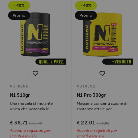
- 40%
- 40%
Promo
Promo
NUTREND
NUTREND
N1 510gr
N1 Pro 300gr
Una miscela stimolante
Massima concentrazione di
unica che potenzia le
sostanze attive per
prestazioni fisiche, dona
stimolare il corpo prima...
energia duratura...
€ 38,71
€ 22,01
€ 65,00
€ 36,96
Accedi o registrati per
Accedi o registrati per
sconti esclusivi
sconti esclusivi