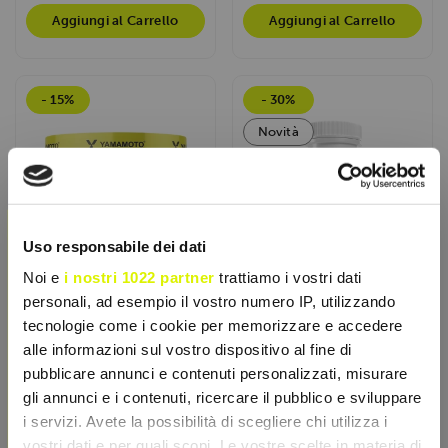
Aggiungi al Carrello
Aggiungi al Carrello
- 15%
- 30%
Novità
×
Uso responsabile dei dati
Noi e
i nostri 1022 partner
trattiamo i vostri dati
personali, ad esempio il vostro numero IP, utilizzando
tecnologie come i cookie per memorizzare e accedere
alle informazioni sul vostro dispositivo al fine di
YAMAMOTO NUTRITION
INJECT NUTRITION
pubblicare annunci e contenuti personalizzati, misurare
Flexotor 255gr
Guaranà 100caps
gli annunci e i contenuti, ricercare il pubblico e sviluppare
Flexotor® di Yamamoto
Integratore alimentare a
i servizi. Avete la possibilità di scegliere chi utilizza i
Nutrition potenzia le
base di estratto secco di
vostri dati e per quali scopi. Le vostre scelte in materia di