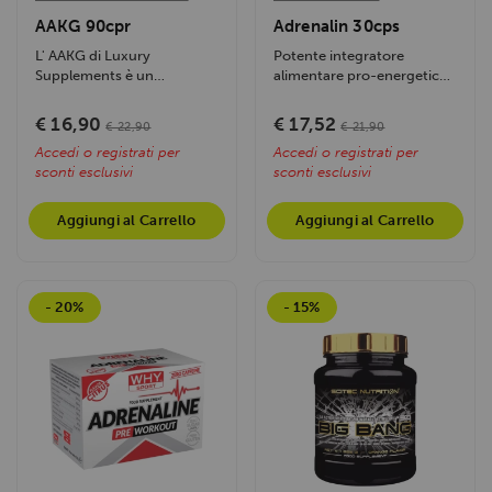
AAKG 90cpr
Adrenalin 30cps
L' AAKG di Luxury
Potente integratore
Supplements è un
alimentare pro-energetico
integratore di Arginina AKG
e stimolante ad alto
puro ad alta...
contenuto di...
€ 16,90
€ 17,52
€ 22,90
€ 21,90
Accedi o registrati per
Accedi o registrati per
sconti esclusivi
sconti esclusivi
Aggiungi al Carrello
Aggiungi al Carrello
- 20%
- 15%