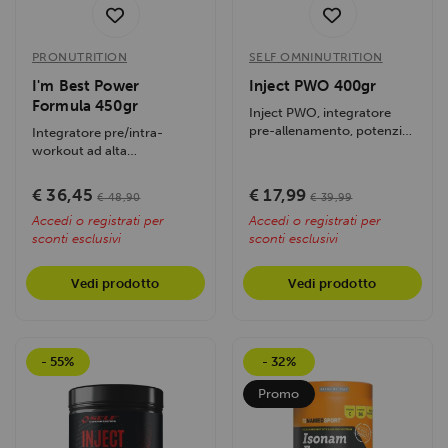
PRONUTRITION
SELF OMNINUTRITION
I'm Best Power
Inject PWO 400gr
Formula 450gr
Inject PWO, integratore
pre-allenamento, potenzia
Integratore pre/intra-
energia, focus e resistenza
workout ad alta
con...
concentrazione di beta
alanina, citrullina e...
€ 36,45
€ 17,99
€ 48,90
€ 39,99
Accedi o registrati per
Accedi o registrati per
sconti esclusivi
sconti esclusivi
Vedi prodotto
Vedi prodotto
- 55%
- 32%
Promo