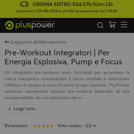
ORDINA ENTRO
02d:17h:51m:12s
Spediremo il
10-08-2026
in 24/48h gratuitamente da
€ 39,99
Supporto all'Allenamento
Pre-Workout Integratori | Per
Energia Esplosiva, Pump e Focus
Gli integratori pre-workout sono formulati per accendere la
carica energetica, massimizzare il focus mentale e ottimizzare
l'afflusso di sangue ai muscoli prima di ogni sessione. PlusPower
seleziona unicamente miscele pre-workout bilanciate ad alta
biodisponibilità, sia con stimolanti che in...
Leggi tutto
Recensioni :
Voto medio : 5,0