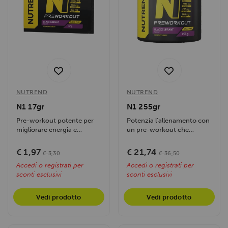
NUTREND
NUTREND
N1 17gr
N1 255gr
Pre-workout potente per
Potenzia l'allenamento con
migliorare energia e
un pre-workout che
performance. Stimola il
stimola energia, forza e
corpo, ottimizza...
resistenza,...
€ 1,97
€ 21,74
€ 3,30
€ 36,50
Accedi o registrati per
Accedi o registrati per
sconti esclusivi
sconti esclusivi
Vedi prodotto
Vedi prodotto