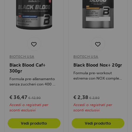
BIOTECH USA
BIOTECH USA
Black Blood Caf+
Black Blood Nox+ 20gr
300gr
Formula pre-workout
estrema con NOX complex,
Formula pre-allenamento
caffeina, creatina e tirosina.
senza zuccheri con 400 mg
Potenzia...
di caffeina, aminoacidi e
vitamine....
€ 36,47
€ 2,38
€ 42,90
€ 2,80
Accedi o registrati per
Accedi o registrati per
sconti esclusivi
sconti esclusivi
Vedi prodotto
Vedi prodotto