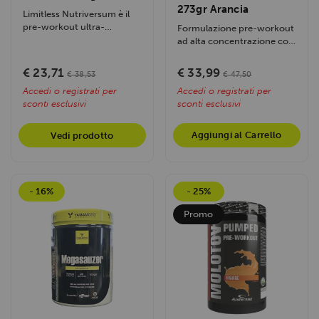
273gr Arancia
Limitless Nutriversum è il
pre-workout ultra-
Formulazione pre-workout
concentrato della linea
ad alta concentrazione con
Dark,...
aminoacidi, precursori del
nitrato...
€ 23,71
€ 33,99
€ 38,53
€ 47,50
Accedi o registrati per
Accedi o registrati per
sconti esclusivi
sconti esclusivi
Aggiungi al Carrello
Vedi prodotto
- 16%
- 25%
Promo