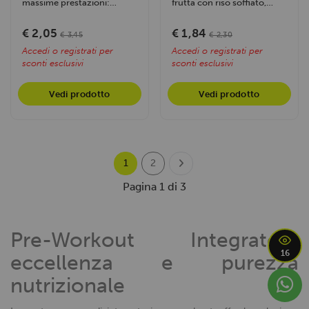
massime prestazioni:
frutta con riso soffiato,
stimola energia, pompa
ideale per sport di
muscolare e focus...
resistenza....
€ 2,05
€ 1,84
€ 3,45
€ 2,30
Accedi o registrati per
Accedi o registrati per
sconti esclusivi
sconti esclusivi
Vedi prodotto
Vedi prodotto
1
2
Pagina 1 di 3
Pre-Workout Integratori:
16
eccellenza e purezza
nutrizionale