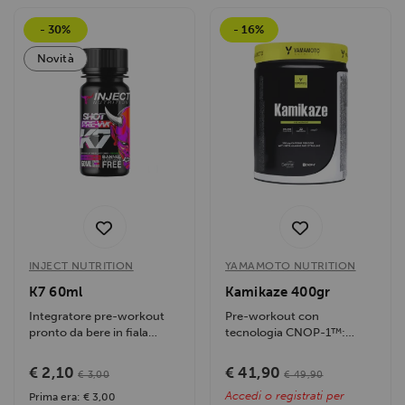
- 30%
- 16%
Novità
INJECT NUTRITION
YAMAMOTO NUTRITION
K7 60ml
Kamikaze 400gr
Integratore pre-workout
Pre-workout con
pronto da bere in fiala
tecnologia CNOP-1™:
monodose concentrata.
stimola l’ossido nitrico,
Massimizza...
potenzia...
€ 2,10
€ 41,90
€ 3,00
€ 49,90
Accedi o registrati per
Prima era: € 3,00