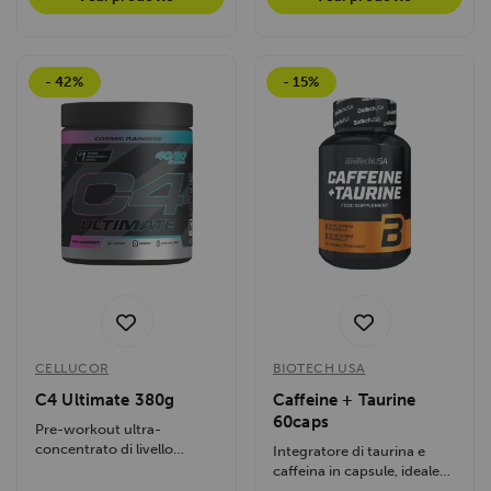
- 42%
- 15%
CELLUCOR
BIOTECH USA
C4 Ultimate 380g
Caffeine + Taurine
60caps
Pre-workout ultra-
concentrato di livello
Integratore di taurina e
professionale, formulato
caffeina in capsule, ideale
per gli atleti che...
per energia e focus