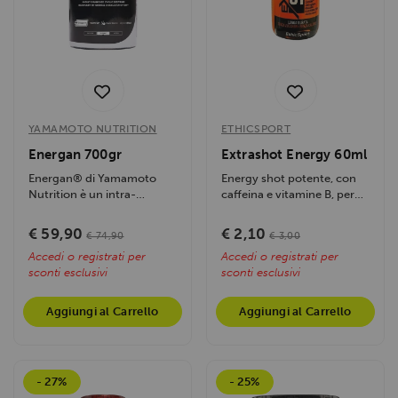
YAMAMOTO NUTRITION
ETHICSPORT
Energan 700gr
Extrashot Energy 60ml
Energan® di Yamamoto
Energy shot potente, con
Nutrition è un intra-
caffeina e vitamine B, per
workout avanzato con...
un rapido aumento di
energia e...
€ 59,90
€ 2,10
€ 74,90
€ 3,00
Accedi o registrati per
Accedi o registrati per
sconti esclusivi
sconti esclusivi
Aggiungi al Carrello
Aggiungi al Carrello
- 27%
- 25%