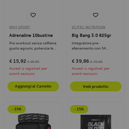
WHY SPORT
SCITEC NUTRITION
Adrenaline 10bustine
Big Bang 3.0 825gr
Pre workout senza caffeina
Integratore pre-
gusto agrumi, potenzia le
allenamento con 54
performance senza
ingredienti attivi, migliora
stimolanti....
energia e performance,...
€ 15,92
€ 39,86
€ 19,90
€ 46,90
Accedi o registrati per
Accedi o registrati per
sconti esclusivi
sconti esclusivi
Aggiungi al Carrello
Vedi prodotto
- 15%
- 15%