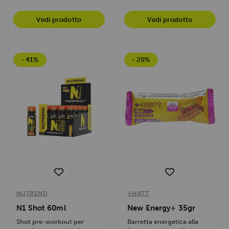
Vedi prodotto
Vedi prodotto
- 41%
- 20%
NUTREND
+WATT
N1 Shot 60ml
New Energy+ 35gr
Shot pre-workout per
Barretta energetica alla