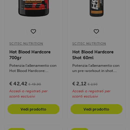
SCITEC NUTRITION
SCITEC NUTRITION
Hot Blood Hardcore
Hot Blood Hardcore
700gr
Shot 60ml
Potenzia l'allenamento con
Potenzia l'allenamento con
Hot Blood Hardcore:
un pre-workout in shot.
energia, focus e prestazioni
Offre energia esplosiva,
al top....
focus...
€ 42,42
€ 2,12
€ 49,90
€ 2,50
Accedi o registrati per
Accedi o registrati per
sconti esclusivi
sconti esclusivi
Vedi prodotto
Vedi prodotto