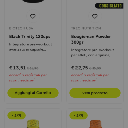
BIOTECH USA
TREC NUTRITION
Black Trinity 120cps
Boogieman Powder
300gr
Integratore pre-workout
avanzato in capsule
Integratore pre-workout
formulato con una sinergia
per atleti, con arginina,
di stimolanti,...
citrullina, beta-alanina,
caffeina,...
€ 13,51
€ 22,75
€ 15,90
€ 35,00
Accedi o registrati per
Accedi o registrati per
sconti esclusivi
sconti esclusivi
Aggiungi al Carrello
Vedi prodotto
- 37%
- 37%