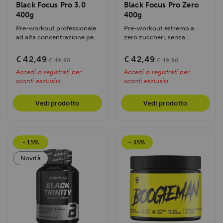
Black Focus Pro 3.0
Black Focus Pro Zero
400g
400g
Pre-workout professionale
Pre-workout estremo a
ad alta concentrazione per
zero zuccheri, senza
massimizzare intensità e...
caffeina progettato per
massimizzare la...
€ 42,49
€ 42,49
€ 49,90
€ 49,90
Accedi o registrati per
Accedi o registrati per
sconti esclusivi
sconti esclusivi
Vedi prodotto
Vedi prodotto
- 15%
- 35%
Novità