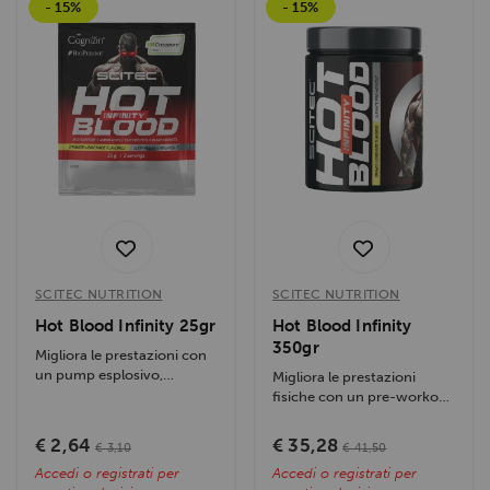
- 15%
- 15%
SCITEC NUTRITION
SCITEC NUTRITION
Hot Blood Infinity 25gr
Hot Blood Infinity
350gr
Migliora le prestazioni con
un pump esplosivo,
Migliora le prestazioni
aumenta energia e
fisiche con un pre-workout
resistenza con...
potente, aumenta energia e
pump...
€ 2,64
€ 35,28
€ 3,10
€ 41,50
Accedi o registrati per
Accedi o registrati per