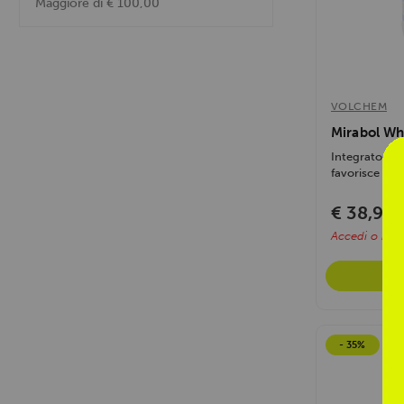
Maggiore di € 100,00
VOLCHEM
Mirabol Wh
Integratore di
favorisce cre
€ 38,93
€
Accedi o regis
- 35%