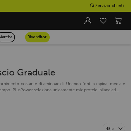
Servizio clienti
Marche
Rivenditori
ascio Graduale
rifornimento costante di aminoacidi. Unendo fonti a rapida, media e
empo. PlusPower seleziona unicamente mix proteici bilanciati...
48 p