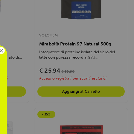
VOLCHEM
Mirabol® Protein 97 Natural 500g
×
Integratore di proteine isolate del siero del
aseinato di
latte con purezza record al 97%....
€ 25,94
€ 39,90
usivi
Accedi o registrati per sconti esclusivi
Aggiungi al Carrello
- 35%