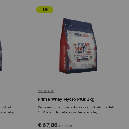
- 35%
PROLABS
Prime Whey Hydro Plus 2kg
centrate,
Purissime proteine whey concentrate, isolate
aturate,...
CFM e idrolizzate, non denaturate, con...
€ 67,86
€ 104,40