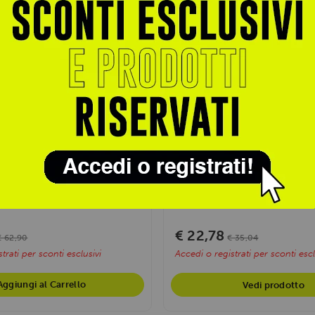
NUTRIVERSUM
rotein 97 Natural 750g
Mix Pro 1kg
ica d'eccellenza con una purezza
Mix Pro combina 5 diverse fonti p
ombina siero isolato,...
un nutrimento muscolare costante
€ 22,78
€ 62,90
€ 35,04
trati per sconti esclusivi
Accedi o registrati per sconti escl
Aggiungi al Carrello
Vedi prodotto