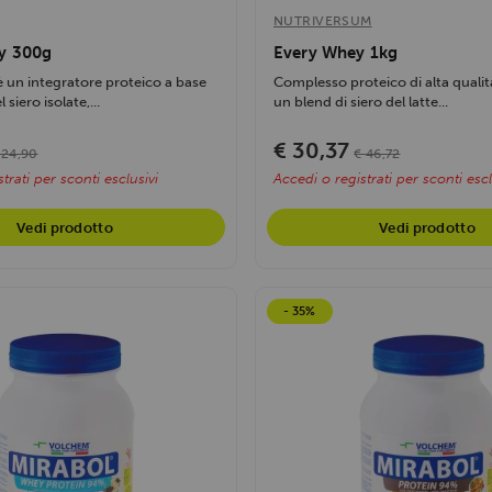
NUTRIVERSUM
y 300g
Every Whey 1kg
 un integratore proteico a base
Complesso proteico di alta qualit
 siero isolate,...
un blend di siero del latte...
€ 30,37
 24,90
€ 46,72
trati per sconti esclusivi
Accedi o registrati per sconti escl
Vedi prodotto
Vedi prodotto
- 35%