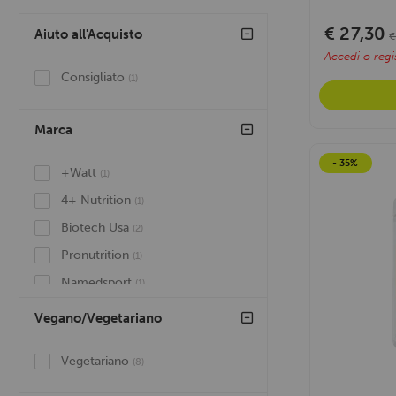
€ 27,30
Aiuto all'Acquisto
€
Accedi o regis
Consigliato
(1)
Marca
- 35%
+Watt
(1)
4+ Nutrition
(1)
Biotech Usa
(2)
Pronutrition
(1)
Namedsport
(1)
Net Integratori
(2)
Vegano/Vegetariano
Prolabs
(3)
Vegetariano
(8)
Trec Nutrition Group
(1)
Volchem
(4)