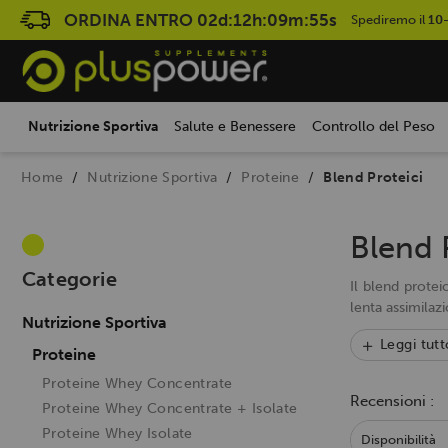
ORDINA ENTRO
02d:12h:09m:53s
Spediremo il
10
Nutrizione Sportiva
Salute e Benessere
Controllo del Peso
Home
Nutrizione Sportiva
Proteine
Blend Proteici
Blend 
Categorie
Il blend protei
lenta assimilaz
Nutrizione Sportiva
Leggi tutt
Proteine
Proteine Whey Concentrate
Recensioni :
Proteine Whey Concentrate + Isolate
Proteine Whey Isolate
Disponibilità