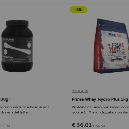
- 35%
PROLABS
900gr
Prime Whey Hydro Plus 1kg
roteico evoluto a base di una
Proteine del siero purissime: con
di siero del latte,...
isolate CFM e idrolizzate, non den
€ 36,01
 55,90
€ 55,40