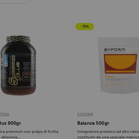
900gr
Protein Power 1000gr
ottimo
- 35%
TORI
SYFORM
lus 900gr
Balance 500gr
ica premium con polpa di frutta
Integratore proteico ad alto valo
 altissima...
costituito da una speciale matrice