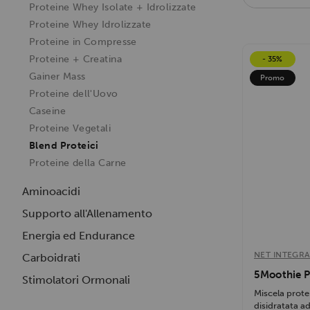
Proteine Whey Isolate + Idrolizzate
VB Micelle XL 
Proteine Whey Idrolizzate
5
Proteine in Compresse
Proteine + Creatina
- 35%
Gainer Mass
Promo
Proteine dell'Uovo
Caseine
Proteine Vegetali
Blend Proteici
Proteine della Carne
Aminoacidi
Supporto all'Allenamento
Energia ed Endurance
NET INTEGRA
Carboidrati
5Moothie P
Stimolatori Ormonali
Miscela prote
disidratata ad