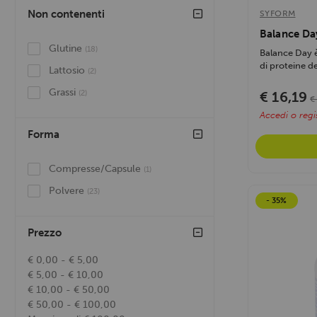
Non contenenti
SYFORM
Nutriversum
(3)
Balance Da
Syform
(5)
Glutine
(18)
Balance Day è
Weider®
(1)
di proteine del
Lattosio
(2)
Grassi
€ 16,19
(2)
€
Accedi o regis
Forma
Compresse/Capsule
(1)
Polvere
(23)
- 35%
Prezzo
€ 0,00 - € 5,00
€ 5,00 - € 10,00
€ 10,00 - € 50,00
€ 50,00 - € 100,00