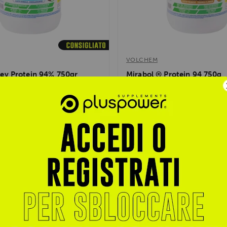
VOLCHEM
ey Protein 94% 750gr
Mirabol ® Protein 94 750g
 sieroproteine isolate al 94%,
Integratore proteico ad altissima
scita muscolare, recupero...
concentrazione (94%) a base di c
calcio e...
€ 40,89
 59,90
€ 62,90
trati per sconti esclusivi
Accedi o registrati per sconti escl
Vedi prodotto
Vedi prodotto
- 35%