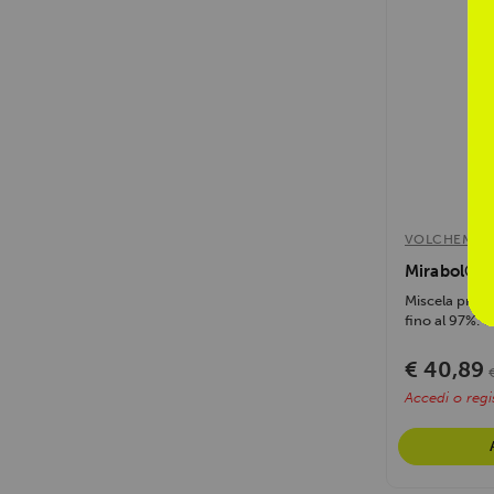
VOLCHEM
Mirabol® P
Miscela prote
fino al 97%. C
€ 40,89
Accedi o regis