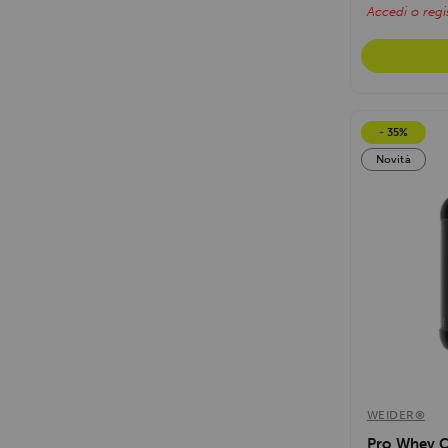
Accedi o regis
- 35%
Novità
WEIDER®
Pro Whey 