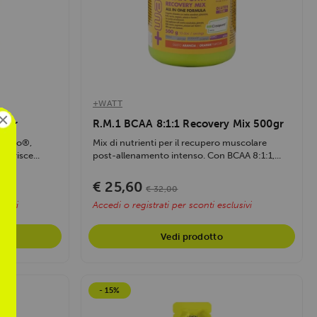
+WATT
×
00gr
R.M.1 BCAA 8:1:1 Recovery Mix 500gr
itargo®,
Mix di nutrienti per il recupero muscolare
vorisce...
post-allenamento intenso. Con BCAA 8:1:1,...
€ 25,60
€ 32,00
usivi
Accedi o registrati per sconti esclusivi
o
Vedi prodotto
- 15%