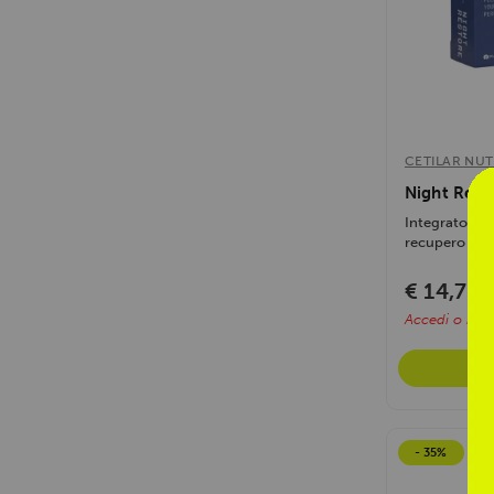
CETILAR NUT
Night Rest
Integratore di
recupero fisic
€ 14,70
€
Accedi o regis
- 35%