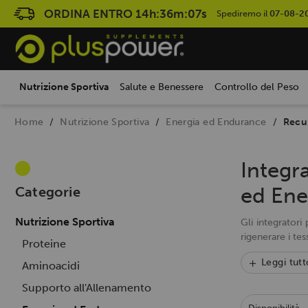
ORDINA ENTRO
14h:36m:05s
Spediremo il
07-08-2
Nutrizione Sportiva
Salute e Benessere
Controllo del Peso
Home
Nutrizione Sportiva
Energia ed Endurance
Recu
Integr
ed Ene
Categorie
Nutrizione Sportiva
Gli integratori
rigenerare i te
Proteine
Leggi tutt
Aminoacidi
Supporto all'Allenamento
Disponibilità