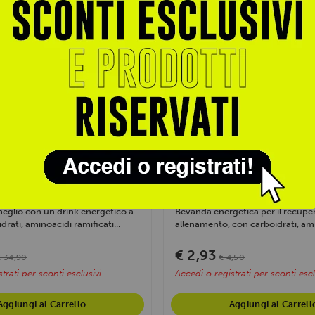
ENERVIT
y Drink 400gr
R2 Recovery Drink 50gr
eglio con un drink energetico a
Bevanda energetica per il recupe
drati, aminoacidi ramificati...
allenamento, con carboidrati, ami
€ 2,93
€ 34,90
€ 4,50
trati per sconti esclusivi
Accedi o registrati per sconti escl
Aggiungi al Carrello
Aggiungi al Carrell