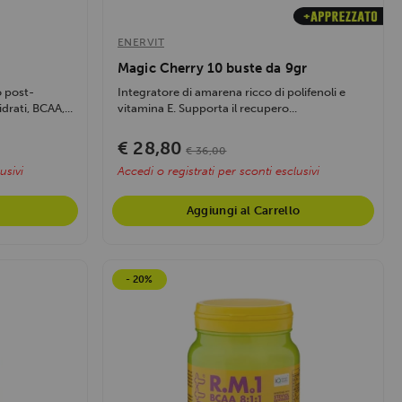
ENERVIT
Magic Cherry 10 buste da 9gr
o post-
Integratore di amarena ricco di polifenoli e
rati, BCAA,...
vitamina E. Supporta il recupero...
€ 28,80
€ 36,00
usivi
Accedi o registrati per sconti esclusivi
Aggiungi al Carrello
- 20%