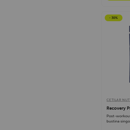
- 30%
CETILAR NUT
Recovery P
Post-workout 
bustina singol