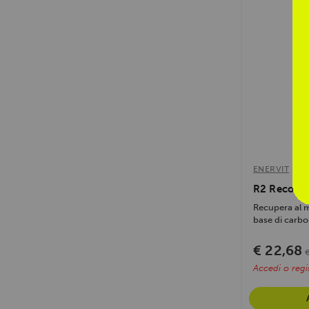
ENERVIT
R2 Recover
Recupera al m
base di carboi
€ 22,68
Accedi o regis