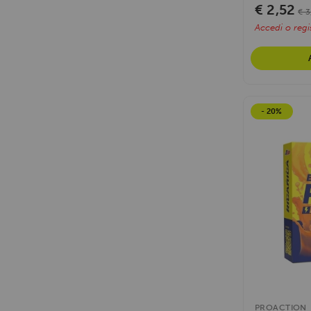
€ 2,52
€ 3
Accedi o regis
- 20%
PROACTION