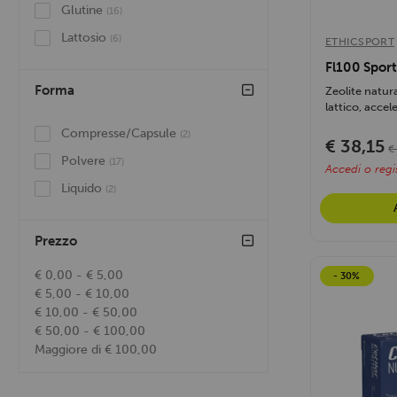
Cetilar Nutrition
(2)
Glutine
(16)
Lattosio
(6)
ETHICSPORT
Fl100 Spor
Forma
Zeolite natura
lattico, accel
Compresse/Capsule
(2)
€ 38,15
€
Polvere
(17)
Accedi o regis
Liquido
(2)
Prezzo
€ 0,00 - € 5,00
- 30%
€ 5,00 - € 10,00
€ 10,00 - € 50,00
€ 50,00 - € 100,00
Maggiore di € 100,00