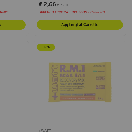
€ 2,66
€ 3,80
usivi
Accedi o registrati per sconti esclusivi
o
Aggiungi al Carrello
- 20%
+WATT