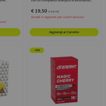
one...
con un complesso sinergico di aminoacidi,...
€ 19,50
€ 30,00
Accedi o registrati per sconti esclusivi
usivi
Aggiungi al Carrello
- 20%