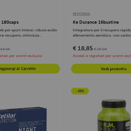
KEFORMA
t 180caps
Ke Durance 16bustine
le per sport intensi: riduce acido
Integratore per il recupero rapid
era recupero, ottimizza...
allenamento aerobico, con carboid
€ 18,85
 54,50
€ 29,00
trati per sconti esclusivi
Accedi o registrati per sconti escl
Aggiungi al Carrello
Vedi prodotto
- 20%