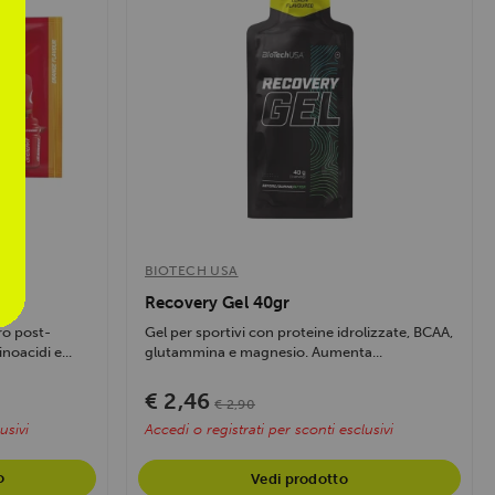
BIOTECH USA
Recovery Gel 40gr
ro post-
Gel per sportivi con proteine idrolizzate, BCAA,
noacidi e...
glutammina e magnesio. Aumenta...
€ 2,46
€ 2,90
usivi
Accedi o registrati per sconti esclusivi
o
Vedi prodotto