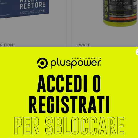
RITION
+WATT
ore 20cps
R.M. Pump Recovery Mix 5
 Cetilar Nutrition formulato per il
Integratore post-workout con V
o e mentale degli...
proteine del siero e aminoacidi. Fa
€ 32,00
 21,00
€ 40,00
trati per sconti esclusivi
Accedi o registrati per sconti escl
Aggiungi al Carrello
Aggiungi al Carrell
- 35%