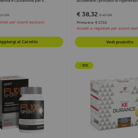
atina e Glutamina per il
accelerare i processi di rigenerazi
€ 38,32
 17,99
€ 47,90
trati per sconti esclusivi
Prima era: € 17,52
Accedi o registrati per sconti escl
Aggiungi al Carrello
Vedi prodotto
- 35%