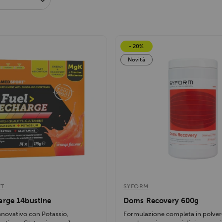
- 20%
Novità
RT
SYFORM
arge 14bustine
Doms Recovery 600g
nnovativo con Potassio,
Formulazione completa in polver