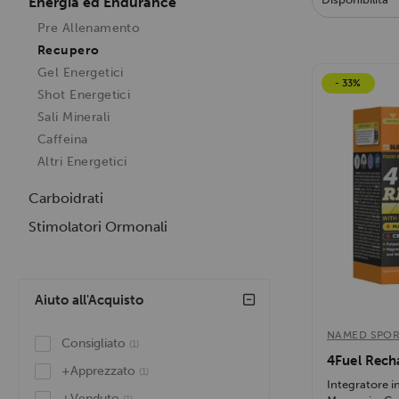
Energia ed Endurance
Pre Allenamento
Recupero
Gel Energetici
- 33%
Shot Energetici
Sali Minerali
Caffeina
Altri Energetici
Carboidrati
Stimolatori Ormonali
Aiuto all'Acquisto
NAMED SPO
Consigliato
(1)
4Fuel Rech
+Apprezzato
(1)
Integratore i
+Venduto