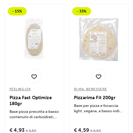
- 15%
- 33%
FEELING OK
RI.MA. BENESSERE
Pizza Fast Optimize
Pizzarima Fit 200gr
180gr
Base per pizza e focaccia
light, vegana, a basso indice
Base pizza precotta a basso
glicemico. Ricca di proteine
contenuto di carboidrati,
e...
ricca di fibre e proteine.
Pronta...
€ 4,93
€ 4,59
€ 5,80
€ 6,90