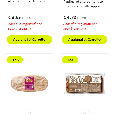
alto contenuto di proteine
Piadina ad alto contenuto
e fibre, con pochissimi...
proteico e ridotto apporto
di carboidrati, ideale per chi
non...
€ 3,63
€ 4,72
€ 5,85
€ 5,90
Accedi o registrati per
Accedi o registrati per
sconti esclusivi
sconti esclusivi
Aggiungi al Carrello
Aggiungi al Carrello
- 15%
- 33%