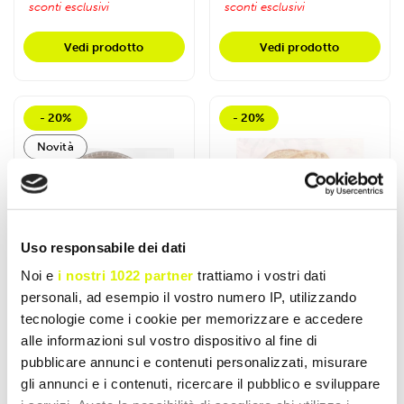
sconti esclusivi
sconti esclusivi
Vedi prodotto
Vedi prodotto
- 20%
- 20%
Novità
Uso responsabile dei dati
Noi e
i nostri 1022 partner
trattiamo i vostri dati
personali, ad esempio il vostro numero IP, utilizzando
tecnologie come i cookie per memorizzare e accedere
alle informazioni sul vostro dispositivo al fine di
DAILY LIFE
WHY NATURE
pubblicare annunci e contenuti personalizzati, misurare
FocaccìPro KetoLife
Low Sugar Piadina
gli annunci e i contenuti, ricercare il pubblico e sviluppare
50g
Proteica 200gr