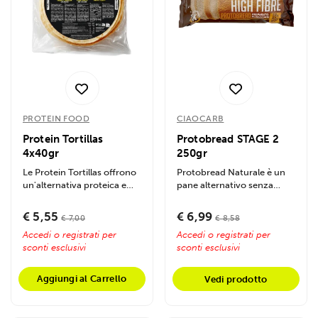
PROTEIN FOOD
CIAOCARB
Protein Tortillas
Protobread STAGE 2
4x40gr
250gr
Le Protein Tortillas offrono
Protobread Naturale è un
un'alternativa proteica e
pane alternativo senza
fibrosa alle piadine...
farina, con profumo
autentico di...
€ 5,55
€ 6,99
€ 7,00
€ 8,58
Accedi o registrati per
Accedi o registrati per
sconti esclusivi
sconti esclusivi
Aggiungi al Carrello
Vedi prodotto