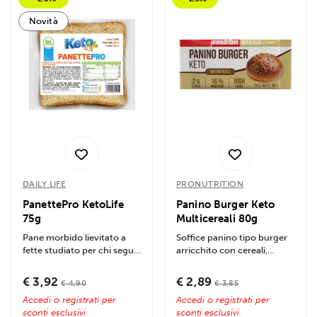
Novità
DAILY LIFE
PRONUTRITION
PanettePro KetoLife
Panino Burger Keto
75g
Multicereali 80g
Pane morbido lievitato a
Soffice panino tipo burger
fette studiato per chi segue
arricchito con cereali,
un'alimentazione low carb
formulato specificamente
o...
per la...
€ 3,92
€ 2,89
€ 4,90
€ 3,85
Accedi o registrati per
Accedi o registrati per
sconti esclusivi
sconti esclusivi