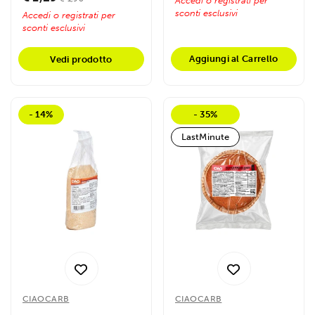
Accedi o registrati per
sconti esclusivi
Accedi o registrati per
sconti esclusivi
Aggiungi al Carrello
Vedi prodotto
- 14%
- 35%
LastMinute
CIAOCARB
CIAOCARB