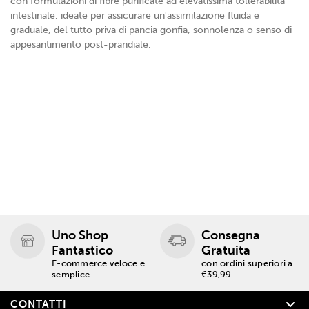
con formulazioni di fibre purificate ad elevatissima tollerabilità
intestinale, ideate per assicurare un'assimilazione fluida e
graduale, del tutto priva di pancia gonfia, sonnolenza o senso di
appesantimento post-prandiale.
Uno Shop
Consegna
Fantastico
Gratuita
E-commerce veloce e
con ordini superiori a
semplice
€39,99
CONTATTI