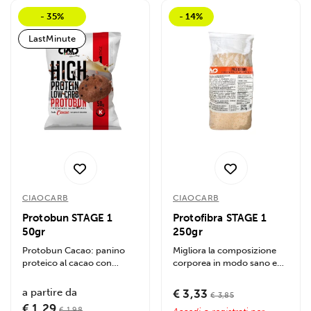
- 35%
- 14%
LastMinute
CIAOCARB
CIAOCARB
Protobun STAGE 1
Protofibra STAGE 1
50gr
250gr
Protobun Cacao: panino
Migliora la composizione
proteico al cacao con
corporea in modo sano e
gocce di cioccolato, ricco di
naturale, alto contenuto di
fibre e...
fibre e...
a partire da
€ 3,33
€ 3,85
€ 1,29
€ 1,98