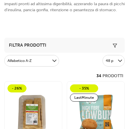
impasti pronti ad altissima digeribilità, azzerando la paura di picchi
d'insulina, pancia gonfia, ritenzione o pesantezza di stomaco.
Toggle 
FILTRA PRODOTTI
Alfabetico A-Z
48 p
34
PRODOTTI
- 26%
- 35%
LastMinute