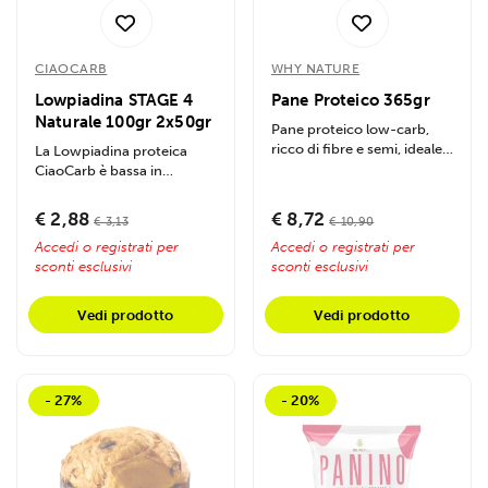
Utilizziamo i cookie per personalizzare contenuti ed
CIAOCARB
WHY NATURE
annunci, per fornire funzionalità dei social media e per
analizzare il nostro traffico. Condividiamo inoltre
Lowpiadina STAGE 4
Pane Proteico 365gr
Naturale 100gr 2x50gr
informazioni sul modo in cui utilizzi il nostro sito con i
Pane proteico low-carb,
nostri partner che si occupano di analisi dei dati web,
ricco di fibre e semi, ideale
La Lowpiadina proteica
per spuntini sani e diete
CiaoCarb è bassa in
pubblicità e social media, i quali potrebbero combinarle
vegane....
carboidrati, ricca di
con altre informazioni che hai fornito loro o che hanno
proteine e...
€ 2,88
€ 8,72
€ 3,13
€ 10,90
raccolto dal tuo utilizzo dei loro servizi.
Accedi o registrati per
Accedi o registrati per
sconti esclusivi
sconti esclusivi
Vedi prodotto
Vedi prodotto
- 27%
- 20%