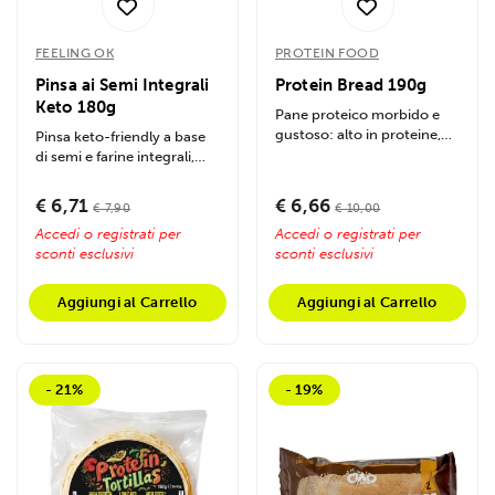
FEELING OK
PROTEIN FOOD
Pinsa ai Semi Integrali
Protein Bread 190g
Keto 180g
Pane proteico morbido e
gustoso: alto in proteine,
Pinsa keto-friendly a base
basso in carboidrati netti.
di semi e farine integrali,
Ideale...
ideale per chi cerca...
€ 6,71
€ 6,66
€ 7,90
€ 10,00
Accedi o registrati per
Accedi o registrati per
sconti esclusivi
sconti esclusivi
Aggiungi al Carrello
Aggiungi al Carrello
- 21%
- 19%