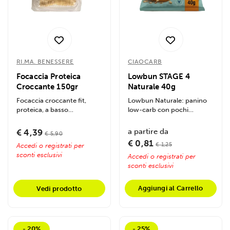
RI.MA. BENESSERE
CIAOCARB
Focaccia Proteica
Lowbun STAGE 4
Croccante 150gr
Naturale 40g
Focaccia croccante fit,
Lowbun Naturale: panino
proteica, a basso
low-carb con pochi
contenuto di carboidrati e
carboidrati, alto in fibre
calorie. Ricca di...
per...
a partire da
€ 4,39
€ 5,90
€ 0,81
€ 1,25
Accedi o registrati per
sconti esclusivi
Accedi o registrati per
sconti esclusivi
Aggiungi al Carrello
Vedi prodotto
- 20%
- 25%