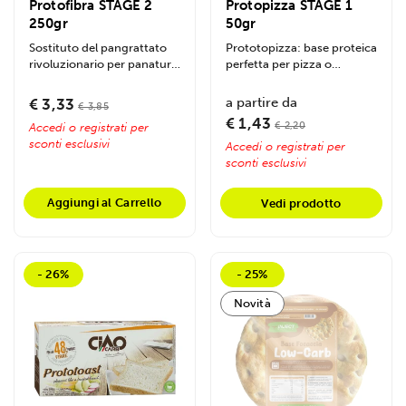
Protofibra STAGE 2
Protopizza STAGE 1
250gr
50gr
Sostituto del pangrattato
Prototopizza: base proteica
rivoluzionario per panature
perfetta per pizza o
croccanti e leggere in
focaccia low-carb, ricca di
diete...
proteine e...
a partire da
€ 3,33
€ 3,85
€ 1,43
€ 2,20
Accedi o registrati per
sconti esclusivi
Accedi o registrati per
sconti esclusivi
Aggiungi al Carrello
Vedi prodotto
- 26%
- 25%
Novità