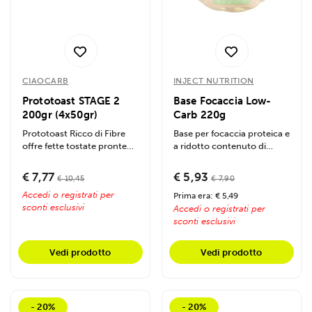
CIAOCARB
INJECT NUTRITION
Prototoast STAGE 2
Base Focaccia Low-
200gr (4x50gr)
Carb 220g
Prototoast Ricco di Fibre
Base per focaccia proteica e
offre fette tostate pronte
a ridotto contenuto di
da gustare, ad alto
carboidrati nel formato da
contenuto...
220g....
€ 7,77
€ 5,93
€ 10,45
€ 7,90
Accedi o registrati per
Prima era: € 5,49
sconti esclusivi
Accedi o registrati per
sconti esclusivi
Vedi prodotto
Vedi prodotto
- 20%
- 20%