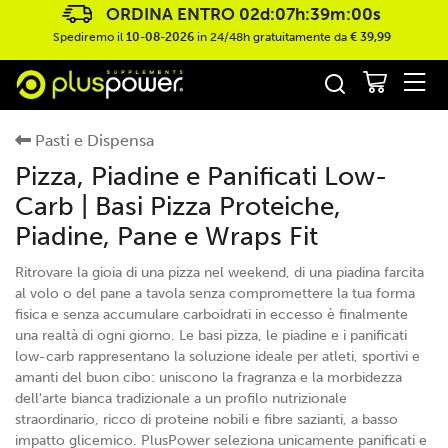
ORDINA ENTRO
02d:07h:38m:58s
Spediremo il
10-08-2026
in 24/48h gratuitamente da
€ 39,99
Pasti e Dispensa
Pizza, Piadine e Panificati Low-
Carb | Basi Pizza Proteiche,
Piadine, Pane e Wraps Fit
Ritrovare la gioia di una pizza nel weekend, di una piadina farcita
al volo o del pane a tavola senza compromettere la tua forma
fisica e senza accumulare carboidrati in eccesso è finalmente
una realtà di ogni giorno. Le basi pizza, le piadine e i panificati
low-carb rappresentano la soluzione ideale per atleti, sportivi e
amanti del buon cibo: uniscono la fragranza e la morbidezza
dell'arte bianca tradizionale a un profilo nutrizionale
straordinario, ricco di proteine nobili e fibre sazianti, a basso
impatto glicemico. PlusPower seleziona unicamente panificati e