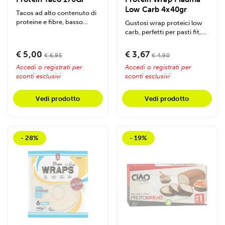
Low Carb 4x40gr
Tacos ad alto contenuto di
proteine e fibre, basso
Gustosi wrap proteici low
contenuto di carboidrati,
carb, perfetti per pasti fit,
senza...
ricchi di fibre, vegan e
senza...
€ 5,00
€ 3,67
€ 6,95
€ 4,90
Accedi o registrati per
Accedi o registrati per
sconti esclusivi
sconti esclusivi
Vedi prodotto
Vedi prodotto
- 28%
- 19%