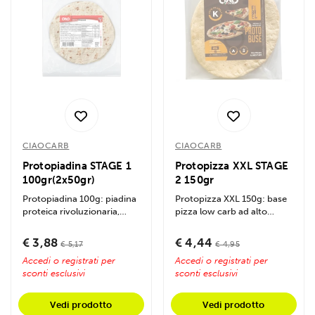
CIAOCARB
CIAOCARB
Protopiadina STAGE 1
Protopizza XXL STAGE
100gr(2x50gr)
2 150gr
Protopiadina 100g: piadina
Protopizza XXL 150g: base
proteica rivoluzionaria,
pizza low carb ad alto
ricca di proteine e fibre,
contenuto proteico e
con...
fibroso, pronta...
€ 3,88
€ 4,44
€ 5,17
€ 4,95
Accedi o registrati per
Accedi o registrati per
sconti esclusivi
sconti esclusivi
Vedi prodotto
Vedi prodotto