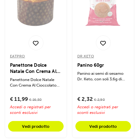
EATPRO
DR.KETO
Panettone Dolce
Panino 60gr
Natale Con Crema Al
Panino ai semi di sesamo
Cioccolato 300g
Dr. Keto, con soli 3,6g di
Panettone Dolce Natale
carboidrati, ideale per
Con Crema Al Cioccolato
diete...
300g
€ 11,99
€ 2,32
€ 16,50
€ 2,90
Accedi o registrati per
Accedi o registrati per
sconti esclusivi
sconti esclusivi
Vedi prodotto
Vedi prodotto