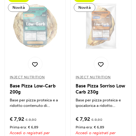
Novità
Novità
INJECT NUTRITION
INJECT NUTRITION
Base Pizza Low-Carb
Base Pizza Sorriso Low
200g
Carb 230g
Base per pizza proteica e a
Base per pizza proteica e
ridotto contenuto di
ipocalorica a ridotto
carboidrati nel formato da
contenuto di carboidrati
200g....
nel formato da...
€ 7,92
€ 7,92
€ 9,90
€ 9,90
Prima era: € 6,89
Prima era: € 6,89
Accedi o registrati per
Accedi o registrati per