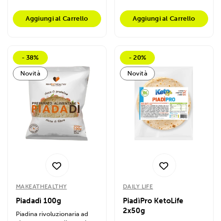
Aggiungi al Carrello
Aggiungi al Carrello
- 38%
- 20%
Novità
Novità
MAKEATHEALTHY
DAILY LIFE
Piadadì 100g
PiadìPro KetoLife
2x50g
Piadina rivoluzionaria ad