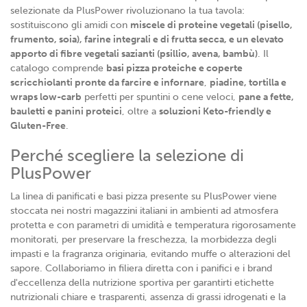
selezionate da PlusPower rivoluzionano la tua tavola:
sostituiscono gli amidi con
miscele di proteine vegetali (pisello,
frumento, soia), farine integrali e di frutta secca, e un elevato
apporto di fibre vegetali sazianti (psillio, avena, bambù)
. Il
catalogo comprende
basi pizza proteiche e coperte
scricchiolanti pronte da farcire e infornare
,
piadine, tortilla e
wraps low-carb
perfetti per spuntini o cene veloci,
pane a fette,
bauletti e panini proteici
, oltre a
soluzioni Keto-friendly e
Gluten-Free
.
Perché scegliere la selezione di
PlusPower
La linea di panificati e basi pizza presente su PlusPower viene
stoccata nei nostri magazzini italiani in ambienti ad atmosfera
protetta e con parametri di umidità e temperatura rigorosamente
monitorati, per preservare la freschezza, la morbidezza degli
impasti e la fragranza originaria, evitando muffe o alterazioni del
sapore. Collaboriamo in filiera diretta con i panifici e i brand
d'eccellenza della nutrizione sportiva per garantirti etichette
nutrizionali chiare e trasparenti, assenza di grassi idrogenati e la