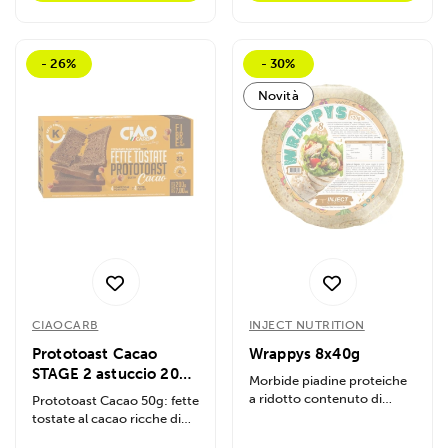
- 26%
- 30%
Novità
CIAOCARB
INJECT NUTRITION
Prototoast Cacao
Wrappys 8x40g
STAGE 2 astuccio 200g
Morbide piadine proteiche
4 monoporzioni da 50g
a ridotto contenuto di
Prototoast Cacao 50g: fette
carboidrati nel formato da
tostate al cacao ricche di
320g....
fibre, ideali per uno