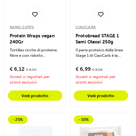
NANO SUPPS
CIAOCARB
Protein Wraps vegan
Protobread STAGE 1
240Gr
Semi Oleosi 250g
Tortillas ricche di proteine,
Il pane proteico della linea
fibre e con ridotto
Stage 1 di CiaoCarb è la
contenuto di carboidrati
soluzione perfetta per chi...
€ 6,12
€ 6,99
€ 8,50
€ 8,58
Accedi o registrati per
Accedi o registrati per
sconti esclusivi
sconti esclusivi
Vedi prodotto
Vedi prodotto
- 25%
- 10%