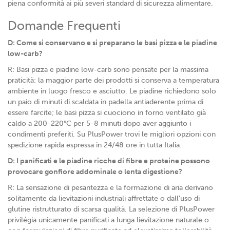
piena conformità ai più severi standard di sicurezza alimentare.
Domande Frequenti
D: Come si conservano e si preparano le basi pizza e le piadine
low-carb?
R: Basi pizza e piadine low-carb sono pensate per la massima
praticità: la maggior parte dei prodotti si conserva a temperatura
ambiente in luogo fresco e asciutto. Le piadine richiedono solo
un paio di minuti di scaldata in padella antiaderente prima di
essere farcite; le basi pizza si cuociono in forno ventilato già
caldo a 200-220°C per 5-8 minuti dopo aver aggiunto i
condimenti preferiti. Su PlusPower trovi le migliori opzioni con
spedizione rapida espressa in 24/48 ore in tutta Italia.
D: I panificati e le piadine ricche di fibre e proteine possono
provocare gonfiore addominale o lenta digestione?
R: La sensazione di pesantezza e la formazione di aria derivano
solitamente da lievitazioni industriali affrettate o dall'uso di
glutine ristrutturato di scarsa qualità. La selezione di PlusPower
privilégia unicamente panificati a lunga lievitazione naturale o