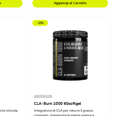
o
Aggiungi al Carrello
- 25%
ANDERSON
CLA-Burn 1000 60softgel
 che stimola
Integratore di CLA per ridurre il grasso
corporeo, preservare la massa magra e...