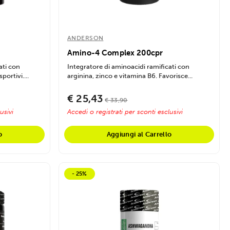
ANDERSON
Amino-4 Complex 200cpr
ati con
Integratore di aminoacidi ramificati con
portivi....
arginina, zinco e vitamina B6. Favorisce...
€ 25,43
€ 33,90
usivi
Accedi o registrati per sconti esclusivi
o
Aggiungi al Carrello
- 25%