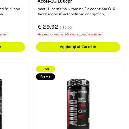
Accel-1G 100cpr
ti 8:1:1 con
Acetil L-carnitina, vitamina E e coenzima Q10
a...
favoriscono il metabolismo energetico,...
€ 29,92
€ 39,90
usivi
Accedi o registrati per sconti esclusivi
o
Aggiungi al Carrello
- 25%
Promo