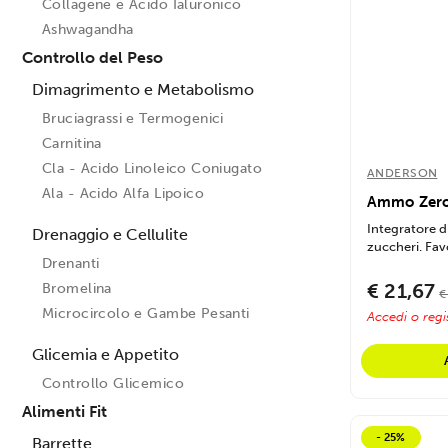
Collagene e Acido Ialuronico
Ashwagandha
Controllo del Peso
Dimagrimento e Metabolismo
Bruciagrassi e Termogenici
Carnitina
Cla - Acido Linoleico Coniugato
ANDERSON
Ala - Acido Alfa Lipoico
Ammo Zero
Integratore d
Drenaggio e Cellulite
zuccheri. Favo
Drenanti
€ 21,67
Bromelina
€
Microcircolo e Gambe Pesanti
Accedi o regis
Glicemia e Appetito
Controllo Glicemico
Alimenti Fit
- 25%
Barrette