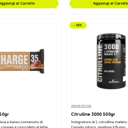
Aggiungi al Carrello
Aggiungi al Carrell
- 25%
ANDERSON
50gr
Citrulline 3000 500gr
eica a basso contenuto di
Integratore di L-citrullina malato
crispies e cioccolato al latte....
l'ossido nitrico, migliora il flusso...