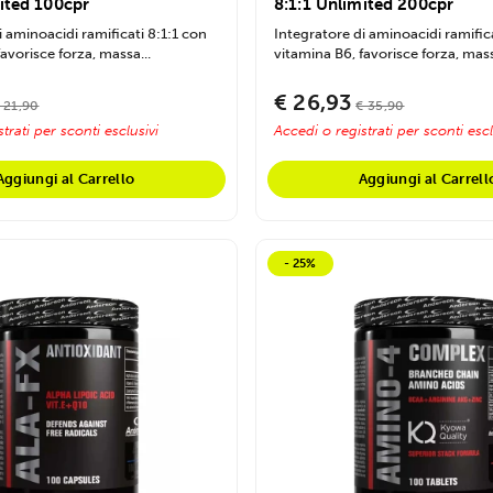
mited 100cpr
8:1:1 Unlimited 200cpr
i aminoacidi ramificati 8:1:1 con
Integratore di aminoacidi ramifica
avorisce forza, massa...
vitamina B6, favorisce forza, mass
€ 26,93
 21,90
€ 35,90
trati per sconti esclusivi
Accedi o registrati per sconti escl
Aggiungi al Carrello
Aggiungi al Carrell
- 25%