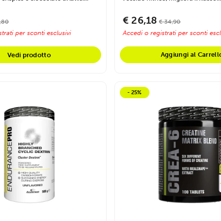
€ 26,18
,80
€ 34,90
trati per sconti esclusivi
Accedi o registrati per sconti escl
Aggiungi al Carrell
Vedi prodotto
- 25%