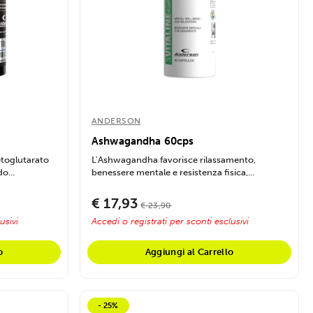
ANDERSON
Ashwagandha 60cps
etoglutarato
L'Ashwagandha favorisce rilassamento,
o...
benessere mentale e resistenza fisica,...
€ 17,93
€ 23,90
usivi
Accedi o registrati per sconti esclusivi
o
Aggiungi al Carrello
- 25%