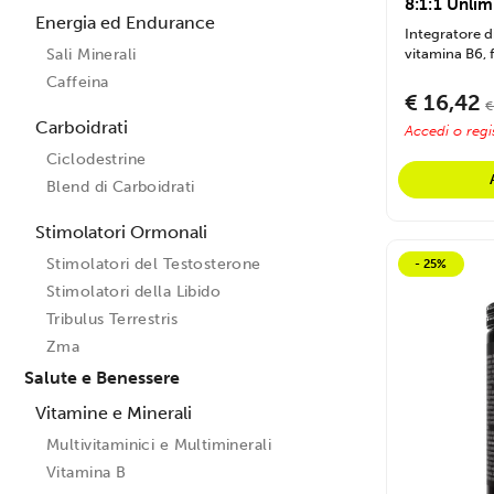
8:1:1 Unli
Energia ed Endurance
Integratore d
vitamina B6, f
Sali Minerali
Caffeina
€ 16,42
€
Carboidrati
Accedi o regis
Ciclodestrine
Blend di Carboidrati
Stimolatori Ormonali
Stimolatori del Testosterone
- 25%
Stimolatori della Libido
Tribulus Terrestris
Zma
Salute e Benessere
Vitamine e Minerali
Multivitaminici e Multiminerali
Vitamina B