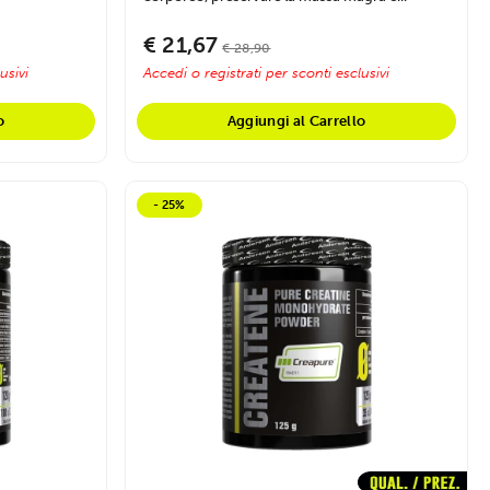
€ 21,67
€ 28,90
usivi
Accedi o registrati per sconti esclusivi
o
Aggiungi al Carrello
- 25%