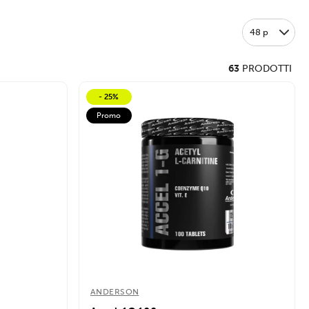
48 p
63
PRODOTTI
- 25%
Promo
ANDERSON