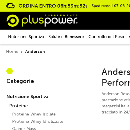
ORDINA ENTRO
06h:53m:51s
Spediremo il
07-08-2
Nutrizione Sportiva
Salute e Benessere
Controllo del Peso
Home
Anderson
Anders
Perfo
Categorie
Anderson Resear
Nutrizione Sportiva
prestazione atl
Proteine
magazzini itali
tracciato in 24/
Proteine Whey Isolate
Proteine Whey Idrolizzate
Gainer Mass