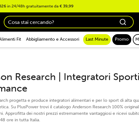
026
in 24/48h gratuitamente da
€ 39,99
Alimenti Fit
Abbigliamento e Accessori
Last Minute
Promo
M
on Research | Integratori Sporti
rmance
ch progetta e produce integratori alimentari e per lo sport di alta quali
etica. Su PlusPower trovi il catalogo Anderson Research 100% originale 
ani. Approfitta dei nostri prezzi estremamente vantaggiosi e ricevi subit
48 ore in tutta Italia.