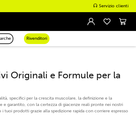
Servizio clienti
arche
Rivenditori
vi Originali e Formule per la
tà, specifici per la crescita muscolare, la definizione e la
e garantito, con la certezza di giacenze reali pronte nei nostri
o i tuoi prodotti grazie alla spedizione rapida con corriere espresso