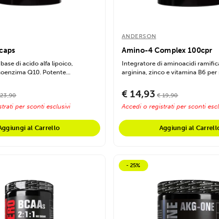
ANDERSON
caps
Amino-4 Complex 100cpr
base di acido alfa lipoico,
Integratore di aminoacidi ramific
coenzima Q10. Potente...
arginina, zinco e vitamina B6 per s
€ 14,93
 23,90
€ 19,90
trati per sconti esclusivi
Accedi o registrati per sconti escl
Aggiungi al Carrello
Aggiungi al Carrell
- 25%