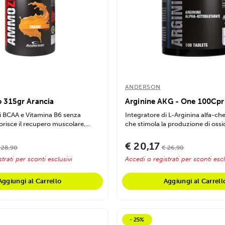
ANDERSON
 315gr Arancia
Arginine AKG - One 100Cpr
i BCAA e Vitamina B6 senza
Integratore di L-Arginina alfa-ch
risce il recupero muscolare,...
che stimola la produzione di ossid
€ 20,17
 28,90
€ 26,90
trati per sconti esclusivi
Accedi o registrati per sconti escl
Aggiungi al Carrello
Aggiungi al Carrell
- 25%