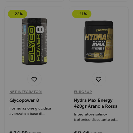
- 22%
- 41%
NET INTEGRATORI
EUROSUP
Glycopower 8
Hydra Max Energy
420gr Arancia Rossa
Formulazione glucidica
avanzata a base di
Integratore salino-
ciclodestrine ed elementi
isotonico dissetante ed
sequenziali ad...
energetico per sportivi,
senza zuccheri...
€ 24,99
€ 9,46