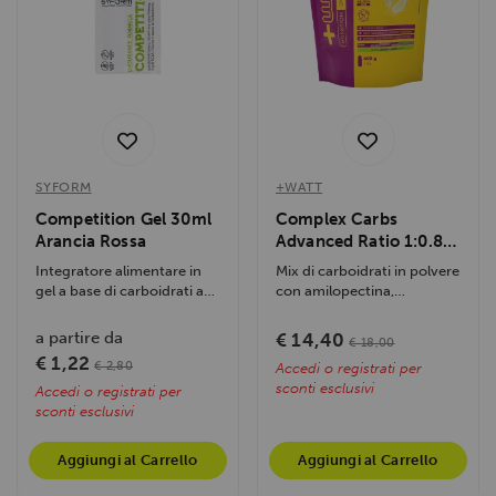
SYFORM
+WATT
Competition Gel 30ml
Complex Carbs
Arancia Rossa
Advanced Ratio 1:0.8
600gr
Integratore alimentare in
Mix di carboidrati in polvere
gel a base di carboidrati a
con amilopectina,
lento rilascio e aminoacidi,...
maltodestrine e fruttosio
per un...
a partire da
€ 14,40
€ 18,00
€ 1,22
€ 2,80
Accedi o registrati per
sconti esclusivi
Accedi o registrati per
sconti esclusivi
Aggiungi al Carrello
Aggiungi al Carrello