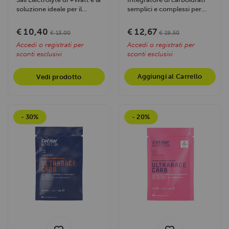
soluzione ideale per il
semplici e complessi per
reintegro idrosalino...
energia prolungata. Ideale
per...
€ 10,40
€ 12,67
€ 13,00
€ 19,50
Accedi o registrati per
Accedi o registrati per
sconti esclusivi
sconti esclusivi
Aggiungi al Carrello
Vedi prodotto
- 30%
- 20%