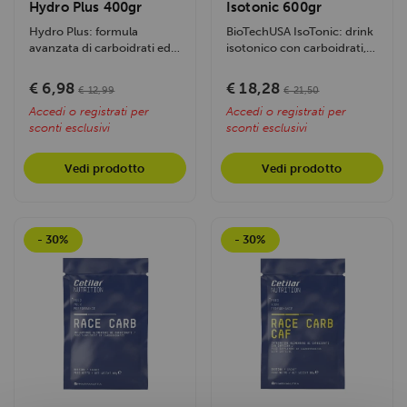
Hydro Plus 400gr
Isotonic 600gr
Hydro Plus: formula
BioTechUSA IsoTonic: drink
avanzata di carboidrati ed
isotonico con carboidrati,
elettroliti per energia
elettroliti e vitamine per...
immediata,...
€ 6,98
€ 18,28
€ 12,99
€ 21,50
Accedi o registrati per
Accedi o registrati per
sconti esclusivi
sconti esclusivi
Vedi prodotto
Vedi prodotto
- 30%
- 30%