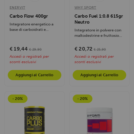
ENERVIT
WHY SPORT
Carbo Flow 400gr
Carbo Fuel 1:0.8 615gr
Neutro
Integratore energetico a
base di carboidrati e
Integratore in polvere con
flavanoli del cacao, ideale
maltodestrine e fruttosio
pre-gara....
(1:0.8) per energia graduale
e...
€ 19,44
€ 20,72
€ 29,90
€ 25,90
Accedi o registrati per
Accedi o registrati per
sconti esclusivi
sconti esclusivi
Aggiungi al Carrello
Aggiungi al Carrello
- 20%
- 20%