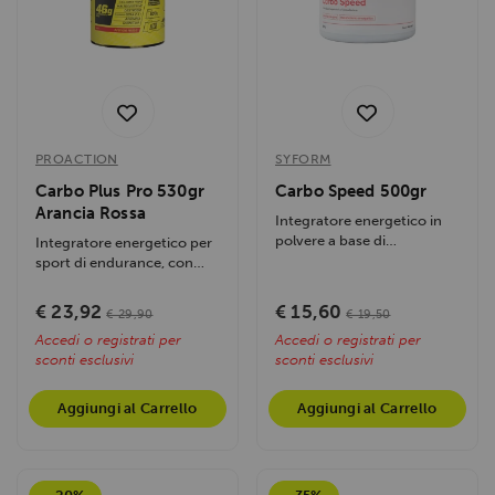
PROACTION
SYFORM
Carbo Plus Pro 530gr
Carbo Speed 500gr
Arancia Rossa
Integratore energetico in
polvere a base di
Integratore energetico per
carboidrati a diverso
sport di endurance, con
assorbimento,...
carboidrati, BCAA, arginina
e...
€ 23,92
€ 15,60
€ 29,90
€ 19,50
Accedi o registrati per
Accedi o registrati per
sconti esclusivi
sconti esclusivi
Aggiungi al Carrello
Aggiungi al Carrello