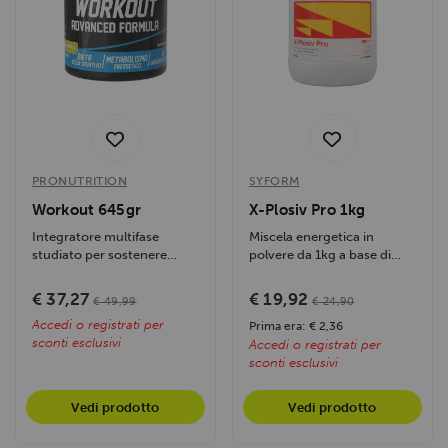
PRONUTRITION
SYFORM
Workout 645gr
X-Plosiv Pro 1kg
Integratore multifase
Miscela energetica in
studiato per sostenere
polvere da 1kg a base di
l'atleta durante l'intera
carboidrati in rapporto 2:1...
sessione...
€ 37,27
€ 19,92
€ 49,99
€ 24,90
Accedi o registrati per
Prima era: € 2,36
sconti esclusivi
Accedi o registrati per
sconti esclusivi
Vedi prodotto
Vedi prodotto