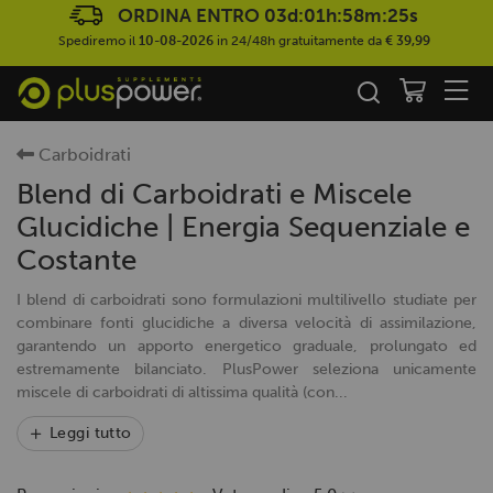
ORDINA ENTRO
03d:01h:58m:24s
Spediremo il
10-08-2026
in 24/48h gratuitamente da
€ 39,99
Carboidrati
Blend di Carboidrati e Miscele
Glucidiche | Energia Sequenziale e
Costante
I blend di carboidrati sono formulazioni multilivello studiate per
combinare fonti glucidiche a diversa velocità di assimilazione,
garantendo un apporto energetico graduale, prolungato ed
estremamente bilanciato. PlusPower seleziona unicamente
miscele di carboidrati di altissima qualità (con...
Leggi tutto