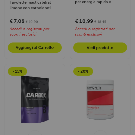
per energia rapida e
Tavolette masticabili al
graduale, arricchito con L-
limone con carboidrati,
arginina,...
vitamine e magnesio, ideali
per un...
€ 7,08
€ 10,99
€ 10,90
€ 18,45
Accedi o registrati per
Accedi o registrati per
sconti esclusivi
sconti esclusivi
Aggiungi al Carrello
Vedi prodotto
- 15%
- 20%