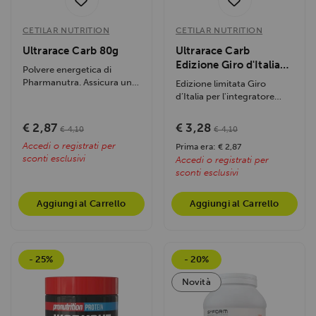
CETILAR NUTRITION
CETILAR NUTRITION
Ultrarace Carb 80g
Ultrarace Carb
Edizione Giro d'Italia
Polvere energetica di
80g
Pharmanutra. Assicura un
Edizione limitata Giro
rilascio costante di energia
d’Italia per l'integratore
e previene...
energetico con formula...
€ 2,87
€ 3,28
€ 4,10
€ 4,10
Accedi o registrati per
Prima era: € 2,87
sconti esclusivi
Accedi o registrati per
sconti esclusivi
Aggiungi al Carrello
Aggiungi al Carrello
- 25%
- 20%
Novità