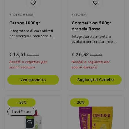
BIOTECH USA
SYFORM
Carbox 1000gr
Competition 500gr
Arancia Rossa
Integratore di carboidrati
per energia e recupero. Con
Integratore alimentare
5 tipi di carboidrati,
evoluto per l'endurance,
sostiene...
formulato con una matrice
di...
€ 13,51
€ 26,32
€ 15,90
€ 32,90
Accedi o registrati per
Accedi o registrati per
sconti esclusivi
sconti esclusivi
Aggiungi al Carrello
Vedi prodotto
- 56%
- 20%
LastMinute