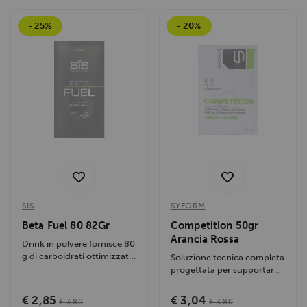
- 25%
- 20%
SIS
SYFORM
Beta Fuel 80 82Gr
Competition 50gr
Arancia Rossa
Drink in polvere fornisce 80
g di carboidrati ottimizzati
Soluzione tecnica completa
in un'unica e comoda...
progettata per supportare
prestazioni atletiche di
lunga...
€ 2,85
€ 3,04
€ 3,80
€ 3,80