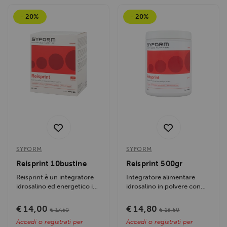
con altre informazioni che hai fornito loro o che hanno
- 20%
- 20%
raccolto dal tuo utilizzo dei loro servizi.
SYFORM
SYFORM
Reisprint 10bustine
Reisprint 500gr
Reisprint è un integratore
Integratore alimentare
idrosalino ed energetico in
idrosalino in polvere con
pratiche bustine...
carboidrati a rilascio
differenziato e...
€ 14,00
€ 14,80
€ 17,50
€ 18,50
Accedi o registrati per
Accedi o registrati per