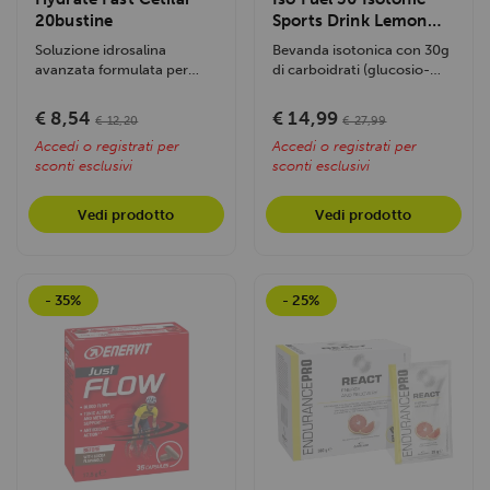
20bustine
Sports Drink Lemon
608gr
Soluzione idrosalina
Bevanda isotonica con 30g
avanzata formulata per
di carboidrati (glucosio-
ripristinare rapidamente
fruttosio 1:0.8) per
l'equilibrio...
energia...
€ 8,54
€ 14,99
€ 12,20
€ 27,99
Accedi o registrati per
Accedi o registrati per
sconti esclusivi
sconti esclusivi
Vedi prodotto
Vedi prodotto
- 35%
- 25%