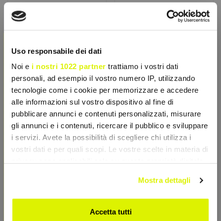
×
CETILAR NUTRITION
CETILAR NUTRITION
Uso responsabile dei dati
Race Carb 80g
Race Carb Caf 80g
Polvere isotonica
Integratore energetico in
Noi e
i nostri 1022 partner
trattiamo i vostri dati
energetica di Pharmanutra.
polvere con caffeina di
personali, ad esempio il vostro numero IP, utilizzando
Assicura massima resa
Pharmanutra. Offre una
tecnologie come i cookie per memorizzare e accedere
senza appesantire lo...
spinta...
€ 2,29
€ 2,29
€ 3,27
€ 3,27
alle informazioni sul vostro dispositivo al fine di
Accedi o registrati per
Accedi o registrati per
pubblicare annunci e contenuti personalizzati, misurare
sconti esclusivi
sconti esclusivi
gli annunci e i contenuti, ricercare il pubblico e sviluppare
i servizi. Avete la possibilità di scegliere chi utilizza i
Aggiungi al Carrello
Aggiungi al Carrello
vostri dati e per quali scopi. Le vostre scelte in materia di
privacy sono applicabili solo su questa proprietà digitale
in cui avete effettuato le vostre scelte. È possibile
- 39%
- 25%
Mostra dettagli
modificare o revocare il proprio consenso in qualsiasi
momento dalla Dichiarazione sui cookie o facendo clic
sull'icona di attivazione della privacy.
Accetta tutti