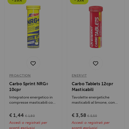
- 20%
- 35%
PROACTION
ENERVIT
Carbo Sprint NRG+
Carbo Tablets 12cpr
10cpr
Masticabili
Integratore energetico in
Tavolette energetiche
compresse masticabili con
masticabili al limone, con
carboidrati ed estratti
carboidrati, vitamine e
tonici,...
magnesio,...
€ 1,44
€ 3,58
€ 1,80
€ 5,50
Accedi o registrati per
Accedi o registrati per
sconti esclusivi
sconti esclusivi