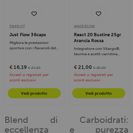
ENERVIT
ANDERSON
Just Flow 36caps
React 20 Bustine 25gr
Arancia Rossa
Migliora le prestazioni
sportive con i flavanoli del
Integratore con Vitargo®,
cacao, favorisce il flusso...
taurina e acetil-carnitina
per energia immediata e...
€ 16,19
€ 21,00
€ 24,90
€ 28,00
Accedi o registrati per
Accedi o registrati per
sconti esclusivi
sconti esclusivi
Vedi prodotto
Vedi prodotto
Blend di Carboidrati:
eccellenza e purezza