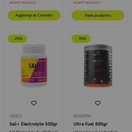
sconti esclusivi
sconti esclusivi
Aggiungi al Carrello
Vedi prodotto
- 20%
- 35%
+WATT
KEFORMA
Sali+ Electrolyte 500gr
Ultra Fuel 600gr
Sali Electrolyte di +Watt è la
Integratore di carboidrati