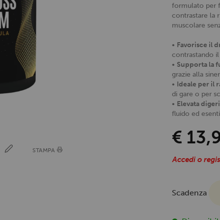
formulato per fa
contrastare la r
muscolare senz
•
Favorisce il 
contrastando il
•
Supporta la f
grazie alla siner
•
Ideale per il
di gare o per sc
•
Elevata digeri
fluido ed esenti
€ 13,
E
STAMPA
Accedi o regis
Scadenza