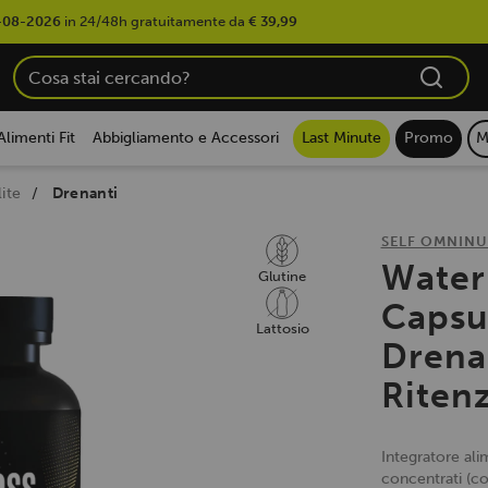
-08-2026
in 24/48h gratuitamente da
€ 39,99
Alimenti Fit
Abbigliamento e Accessori
Last Minute
Promo
M
ite
Drenanti
SELF OMNINU
Water
Glutine
Capsul
Lattosio
Drena
Riten
Integratore ali
concentrati (co