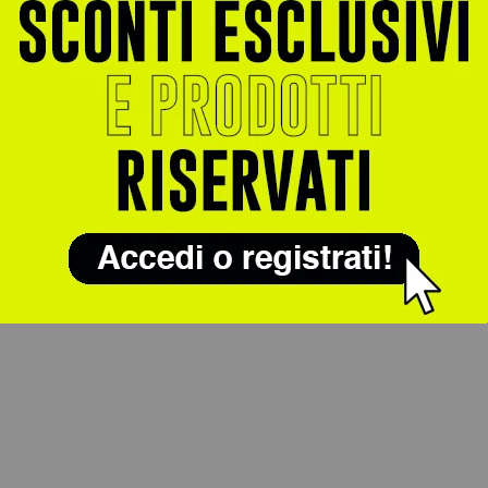
8 ore in tutta Italia.
ule di Self Omninutrition provoca nausea o problemi all
ci utilizzati garantiscono un'ottima tollerabilità gastrica ed
i addominali. PlusPower assicura la tracciabilità diretta dall
urezza del tuo acquisto.