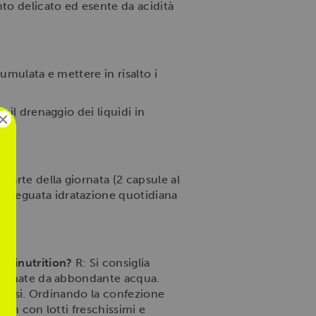
to delicato ed esente da acidità
cumulata e mettere in risalto i
 il drenaggio dei liquidi in
×
arte della giornata (2 capsule al
'adeguata idratazione quotidiana
mninutrition?
R: Si consiglia
mpagnate da abbondante acqua.
iuresi. Ordinando la confezione
ion con lotti freschissimi e