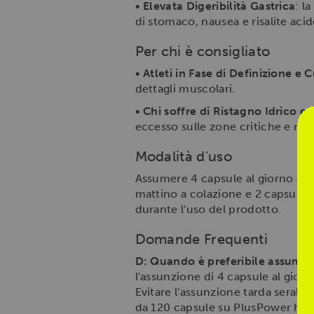
•
Elevata Digeribilità Gastrica
: l
di stomaco, nausea e risalite aci
Per chi è consigliato
•
Atleti in Fase di Definizione e C
dettagli muscolari.
•
Chi soffre di Ristagno Idrico e 
eccesso sulle zone critiche e rit
Modalità d'uso
Assumere 4 capsule al giorno con
mattino a colazione e 2 capsule
durante l'uso del prodotto.
Domande Frequenti
D: Quando è preferibile assume
l'assunzione di 4 capsule al gio
Evitare l'assunzione tarda serale
da 120 capsule su PlusPower hai l