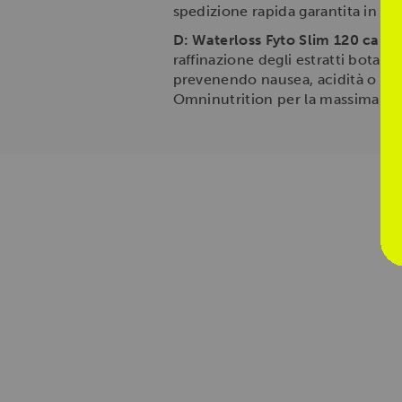
spedizione rapida garantita in 24/4
D: Waterloss Fyto Slim 120 caps
raffinazione degli estratti botani
prevenendo nausea, acidità o fastid
Omninutrition per la massima sic