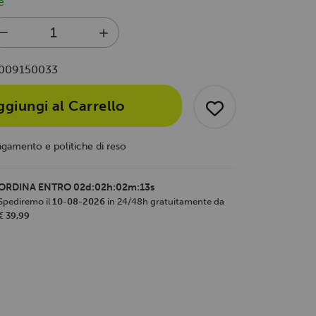
e
009150033
ggiungi al Carrello
agamento e politiche di reso
ORDINA ENTRO
02d:02h:02m:12s
Spediremo il
10-08-2026
in 24/48h gratuitamente da
€ 39,99