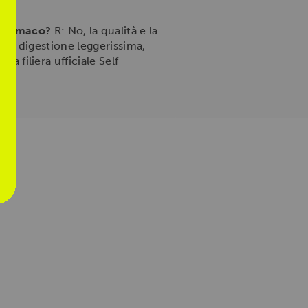
o stomaco?
R: No, la qualità e la
 una digestione leggerissima,
a filiera ufficiale Self