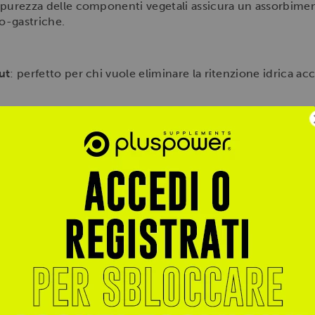
a purezza delle componenti vegetali assicura un assorbimen
do-gastriche.
ut
: perfetto per chi vuole eliminare la ritenzione idrica ac
Gonfiori
: ideale per uomini e donne che desiderano favorire
rovare leggerezza.
 abbondante acqua, suddivise preferibilmente nella prima p
 a pranzo o primo pomeriggio). È importante mantenere un
re le capsule di WATERLOSS FYTO SLIM 120 CPR di Self O
rno distribuite tra la mattina ed il primo pomeriggio acco
 per non disturbare il riposo notturno con lo stimolo alla d
a certezza di ricevere il prodotto originale Self Omninutrit