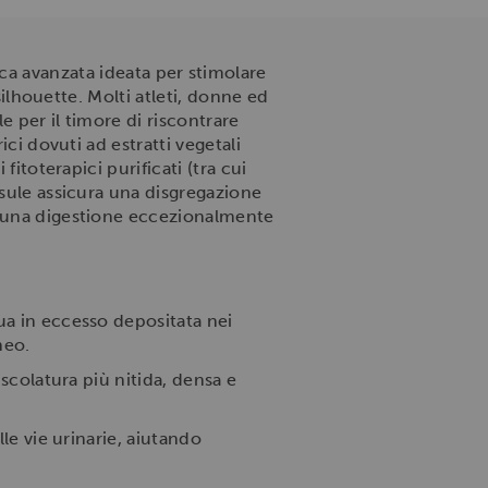
ica avanzata ideata per stimolare
silhouette. Molti atleti, donne ed
e per il timore di riscontrare
ici dovuti ad estratti vegetali
fitoterapici purificati (tra cui
psule assicura una disgregazione
ed una digestione eccezionalmente
qua in eccesso depositata nei
neo.
muscolatura più nitida, densa e
elle vie urinarie, aiutando