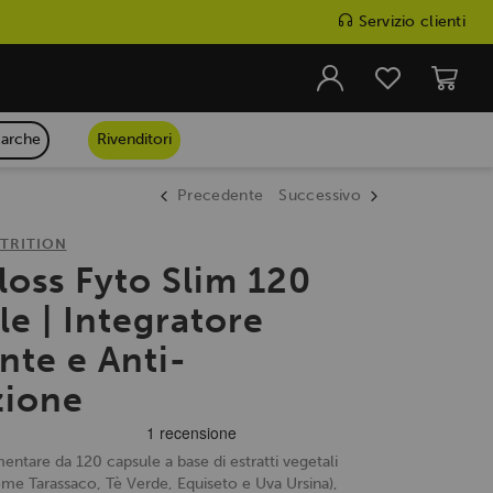
Servizio clienti
arche
Rivenditori
Precedente
Successivo
TRITION
loss Fyto Slim 120
e | Integratore
nte e Anti-
zione
mentare da 120 capsule a base di estratti vegetali
me Tarassaco, Tè Verde, Equiseto e Uva Ursina),