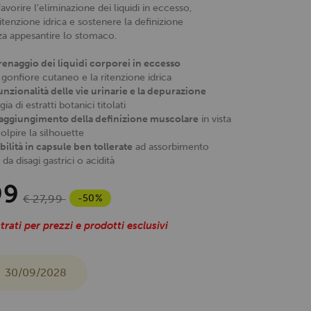
vorire l'eliminazione dei liquidi in eccesso,
itenzione idrica e sostenere la definizione
a appesantire lo stomaco.
drenaggio dei liquidi corporei in eccesso
 gonfiore cutaneo e la ritenzione idrica
unzionalità delle vie urinarie e la depurazione
gia di estratti botanici titolati
 raggiungimento della definizione muscolare
in vista
olpire la silhouette
bilità in capsule ben tollerate
ad assorbimento
 da disagi gastrici o acidità
99
-50%
€ 27,99
trati per prezzi e prodotti esclusivi
30/09/2028