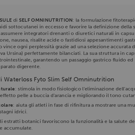
PSULE
di
SELF OMNINUTRITION
: la formulazione fitoterap
quidi sottocutanei in eccesso e favorire la definizione della 
 assumere integratori drenanti o diuretici naturali in capsul
one, nausea, risalite acide o fastidiosi appesantimenti gastr
o vince ogni perplessità grazie ad una selezione accurata di 
va Ursina) perfettamente bilanciati. La sua struttura in ca
strointestinale, garantendo un passaggio gastrico fluido 
pparato digerente.
di Waterloss Fyto Slim Self Omninutrition
aturale
: stimola in modo fisiologico l'eliminazione dell'ac
'effetto pelle a buccia d'arancia e migliorando il tono cuta
colare
: aiuta gli atleti in fase di rifinitura a mostrare una 
tagni idrici.
gli estratti botanici favoriscono la funzionalità e la salute d
ine accumulate.