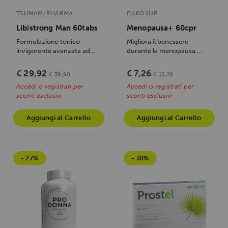
TSUNAMI PHARMA
EUROSUP
Libistrong Man 60tabs
Menopausa+ 60cpr
Formulazione tonico-
Migliora il benessere
invigorente avanzata ad
durante la menopausa,
altissima tollerabilità
contrasta i disturbi
biologica...
correlati, supporta la...
€ 29,92
€ 7,26
€ 39,90
€ 12,20
Accedi o registrati per
Accedi o registrati per
sconti esclusivi
sconti esclusivi
Aggiungi al Carrello
Aggiungi al Carrello
- 27%
- 30%