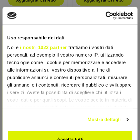
Aggiungi al Carrello
Aggiungi al Carrello
×
- 25%
- 25%
Uso responsabile dei dati
Noi e
i nostri 1022 partner
trattiamo i vostri dati
personali, ad esempio il vostro numero IP, utilizzando
tecnologie come i cookie per memorizzare e accedere
alle informazioni sul vostro dispositivo al fine di
pubblicare annunci e contenuti personalizzati, misurare
gli annunci e i contenuti, ricercare il pubblico e sviluppare
i servizi. Avete la possibilità di scegliere chi utilizza i
vostri dati e per quali scopi. Le vostre scelte in materia di
ANDERSON
ANDERSON
privacy sono applicabili solo su questa proprietà digitale
in cui avete effettuato le vostre scelte. È possibile
X.Sense 30cpr
Y.Sense 30cpr
Mostra dettagli
modificare o revocare il proprio consenso in qualsiasi
Migliora il benessere
Migliora vitalità e libido
momento dalla Dichiarazione sui cookie o facendo clic
femminile stimolando il
maschile, stimola
desiderio sessuale naturale,
testosterone naturale,
sull'icona di attivazione della privacy.
Accetta tutti