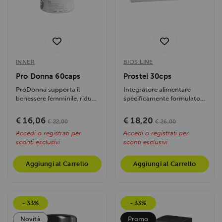
INNER
BIOS LINE
Pro Donna 60caps
Prostel 30cps
ProDonna supporta il
Integratore alimentare
benessere femminile, riduce
specificamente formulato
i disturbi mestruali,
da Bios Line per supportare
favorisce il...
il...
€ 16,06
€ 18,20
€ 22,00
€ 26,00
Accedi o registrati per
Accedi o registrati per
sconti esclusivi
sconti esclusivi
Aggiungi al Carrello
Aggiungi al Carrello
- 33%
- 33%
Novità
Promo