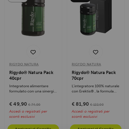
RIGYDO NATURA
RIGYDO NATURA
Rigydo® Natura Pack
Rigydo® Natura Pack
40cpr
70cpr
Integratore alimentare
L’integratore 100% naturale
formulato con una sinergia
con Erektis® , la formula
di estratti botanici
esclusiva e brevettata...
selezionati e...
€ 49,90
€ 81,90
€ 74,00
€ 122,00
Accedi o registrati per
Accedi o registrati per
sconti esclusivi
sconti esclusivi