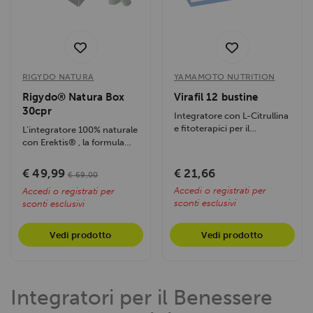
RIGYDO NATURA
YAMAMOTO NUTRITION
Rigydo® Natura Box
Virafil 12 bustine
30cpr
Integratore con L-Citrullina
e fitoterapici per il
L’integratore 100% naturale
benessere maschile.
con Erektis® , la formula
Contrasta la...
esclusiva e brevettata...
€ 49,99
€ 21,66
€ 69,00
Accedi o registrati per
Accedi o registrati per
sconti esclusivi
sconti esclusivi
Vedi prodotto
Vedi prodotto
Integratori per il Benessere