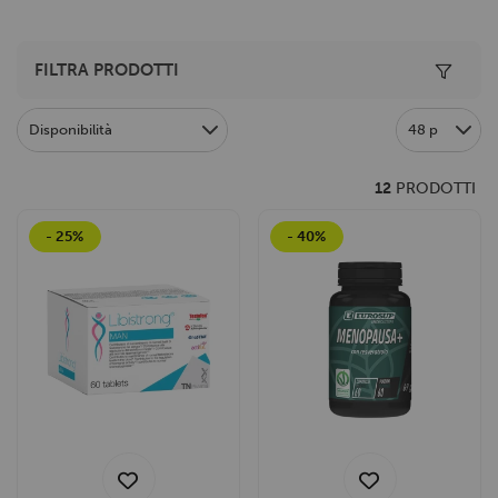
Toggle 
FILTRA PRODOTTI
Disponibilità
48 p
12
PRODOTTI
- 25%
- 40%