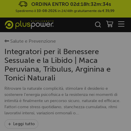
ORDINA ENTRO
02d:18h:32m:34s
Spediremo il
10-08-2026
in 24/48h gratuitamente da
€ 39,99
Salute e Prevenzione
Integratori per il Benessere
Sessuale e la Libido | Maca
Peruviana, Tribulus, Arginina e
Tonici Naturali
Ritrovare la naturale complicità, stimolare il desiderio e
sostenere l'energia psicofisica e la resistenza nei momenti di
intimità è finalmente un percorso sicuro, naturale ed efficace.
Fattori come stress quotidiano, stanchezza cumulativa, ritmi
lavorativi intensi, variazioni ormonali o...
Leggi tutto