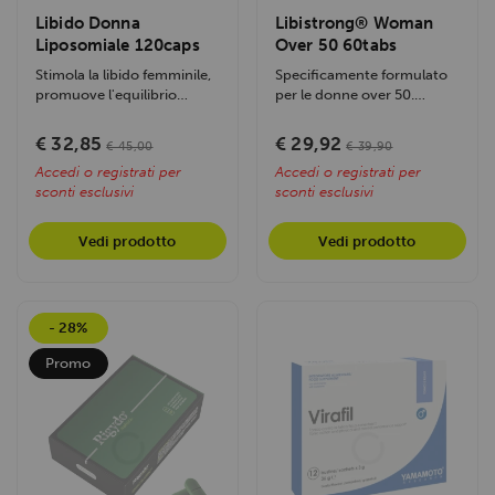
pubblicità e social media, i quali potrebbero combinarle
Libido Donna
Libistrong® Woman
con altre informazioni che hai fornito loro o che hanno
Liposomiale 120caps
Over 50 60tabs
raccolto dal tuo utilizzo dei loro servizi.
Stimola la libido femminile,
Specificamente formulato
promuove l'equilibrio
per le donne over 50.
ormonale e il benessere
Grazie a un complesso
intimo...
sinergico di...
€ 32,85
€ 29,92
€ 45,00
€ 39,90
Accedi o registrati per
Accedi o registrati per
sconti esclusivi
sconti esclusivi
Vedi prodotto
Vedi prodotto
- 28%
Promo