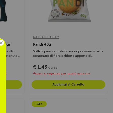
MAKEATHEALTHY
×
n 50gr
Pandì 40g
i con alto
Soffice panino proteico monoporzione ad alto
a sostenuta...
contenuto di fibre e ridotto apporto di...
€ 1,43
€ 2,31
usivi
Accedi o registrati per sconti esclusivi
Aggiungi al Carrello
- 15%