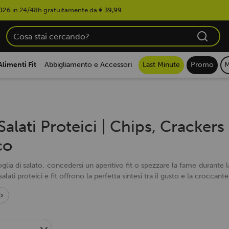
026
in 24/48h gratuitamente da
€ 39,99
Alimenti Fit
Abbigliamento e Accessori
Last Minute
Promo
M
alati Proteici | Chips, Crackers
co
oglia di salato, concedersi un aperitivo fit o spezzare la fame durante l
 salati proteici e fit offrono la perfetta sintesi tra il gusto e la croccant
o