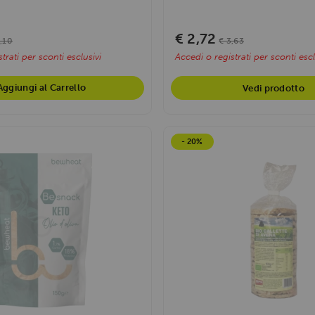
€ 2,72
1,10
€ 3,63
trati per sconti esclusivi
Accedi o registrati per sconti escl
Aggiungi al Carrello
Vedi prodotto
- 20%