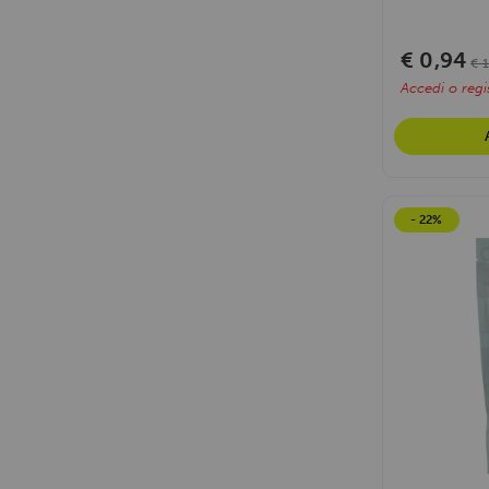
€ 0,94
€ 
Accedi o regis
- 22%