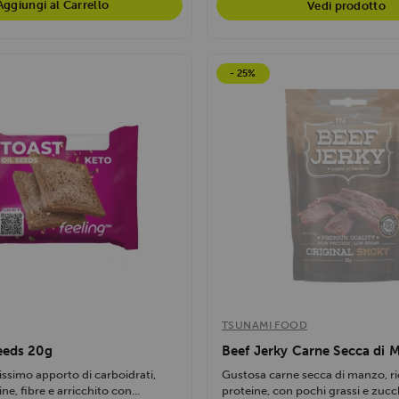
Aggiungi al Carrello
Vedi prodotto
- 25%
TSUNAMI FOOD
eeds 20g
Beef Jerky Carne Secca di 
tissimo apporto di carboidrati,
Gustosa carne secca di manzo, ri
ine, fibre e arricchito con...
proteine, con pochi grassi e zucch