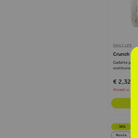
DAILY LIFE
Crunch Zer
Gallette prote
sostituire il 
€ 2,32
€ 2
Accedi o regis
- 38%
Novità