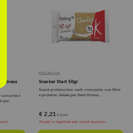
FEELING OK
 Wellness
Snacker Start 50gr
Snack proteico low-carb, croccante, con fibre
e proteine. Ideale per diete fitness,...
on curcuma e
i per...
€ 2,21
€ 2,60
usivi
Accedi o registrati per sconti esclusivi