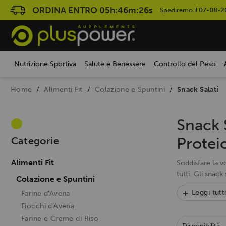
ORDINA ENTRO
05h:46m:25s
Spediremo il
07-08-2
Nutrizione Sportiva
Salute e Benessere
Controllo del Peso
Home
Alimenti Fit
Colazione e Spuntini
Snack Salati
Snack S
Protei
Categorie
Alimenti Fit
Soddisfare la v
tutti. Gli snack
Colazione e Spuntini
Leggi tutt
Farine d'Avena
Fiocchi d'Avena
Farine e Creme di Riso
Disponibilità