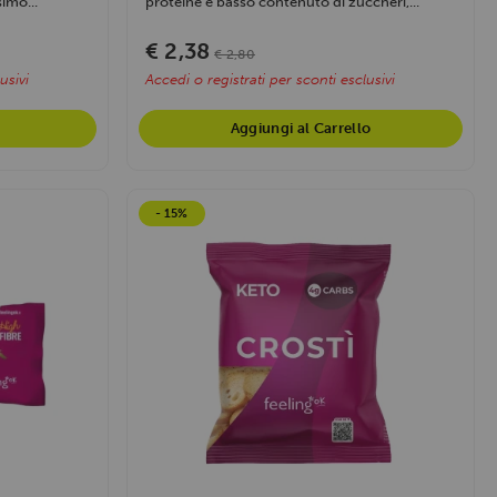
simo...
proteine e basso contenuto di zuccheri,...
€ 2,38
€ 2,80
usivi
Accedi o registrati per sconti esclusivi
Aggiungi al Carrello
- 15%