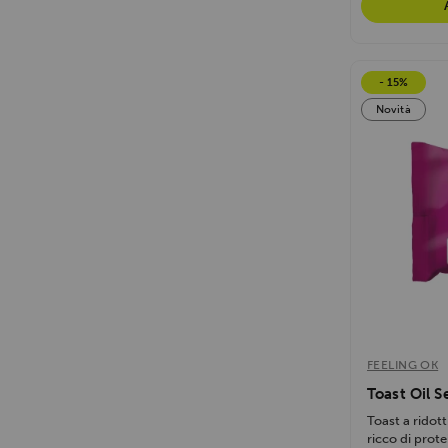
- 15%
Novità
FEELING OK
Toast Oil S
Toast a ridot
ricco di prote