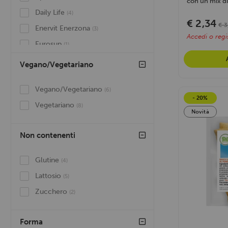
con un mix di 
Daily Life
(4)
€ 2,34
€ 3
Enervit Enerzona
(3)
Accedi o regis
Eurosup
(1)
Feeling Ok
(6)
Vegano/Vegetariano
Pronutrition
(1)
Vegano/Vegetariano
(6)
Why Nature
(1)
- 20%
Vegetariano
(8)
Bewheat
(1)
Novità
Tsunami Food
(5)
Non contenenti
CiaoCarb
(4)
Pharmabiogen
(1)
Glutine
(4)
The Meat Makers
(1)
Lattosio
(5)
Zucchero
(2)
Forma