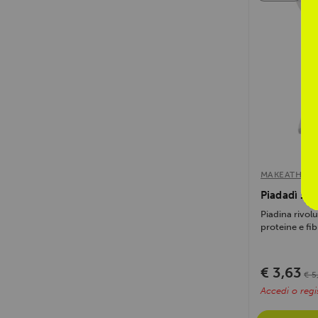
MAKEATHEAL
Piadadì 10
Piadina rivol
proteine e fib
€ 3,63
€ 5
Accedi o regis