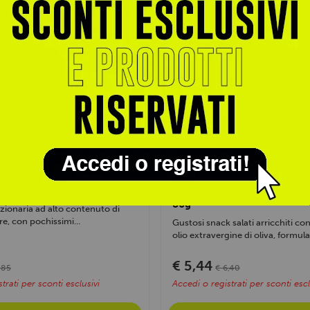
THY
PHARMABIOGEN
0g
Snack Salati Proteici Crock
80g
uzionaria ad alto contenuto di
re, con pochissimi...
Gustosi snack salati arricchiti c
olio extravergine di oliva, formulat
€ 5,44
,85
€ 6,40
trati per sconti esclusivi
Accedi o registrati per sconti escl