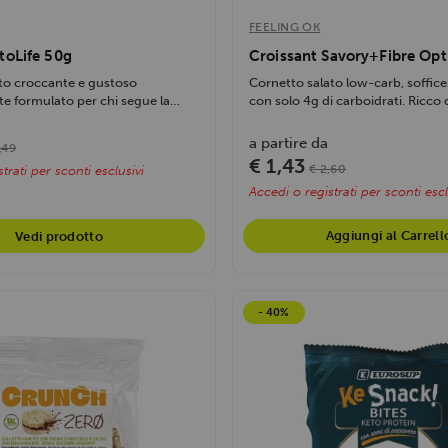
FEELING OK
toLife 50g
Croissant Savory+Fibre Op
to croccante e gustoso
Cornetto salato low-carb, soffice
e formulato per chi segue la
con solo 4g di carboidrati. Ricco di
a partire da
,49
€ 1,43
€ 2,60
trati per sconti esclusivi
Accedi o registrati per sconti escl
Aggiungi al Carrell
Vedi prodotto
- 40%