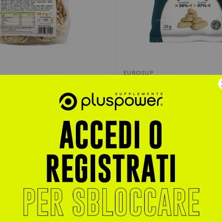
EUROSUP
o KetoLife 50g
Ke Snack! Bites Keto Protei
iche e croccanti ideali per
Migliora le performance muscolar
pane o per uno spuntino...
apporto proteico, fornisce energi
€ 1,95
,90
€ 3,27
trati per sconti esclusivi
Accedi o registrati per sconti escl
Aggiungi al Carrello
Vedi prodotto
- 15%