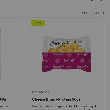
31
PRODOTTI
- 15%
FEELING OK
 40g
Cheese Bites +Protein 50gr
i manzo
Snack proteico al gusto cheddar, con 25g di