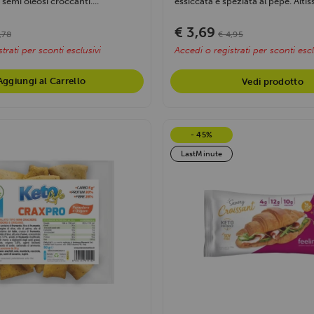
semi oleosi croccanti....
essiccata e speziata al pepe. Altis
€ 3,69
,78
€ 4,95
trati per sconti esclusivi
Accedi o registrati per sconti escl
Aggiungi al Carrello
Vedi prodotto
- 45%
LastMinute