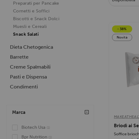
Preparati per Pancake
Cornetti e Soffici
Biscotti e Snack Dolci
Muesli e Cereali
- 38%
Snack Salati
Novità
Dieta Chetogenica
Barrette
Creme Spalmabili
Pasti e Dispensa
Condimenti
Marca
MAKEATHEAL
Briodì ai S
Biotech Usa
(1)
Soffice brioch
Bpr Nutrition
(1)