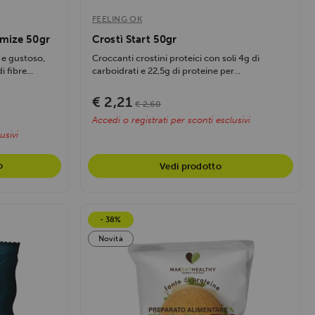
FEELING OK
tmize 50gr
Crostì Start 50gr
 e gustoso,
Croccanti crostini proteici con soli 4g di
 fibre...
carboidrati e 22,5g di proteine per...
€ 2,21
€ 2,60
Accedi o registrati per sconti esclusivi
usivi
o
Vedi prodotto
- 38%
Novità