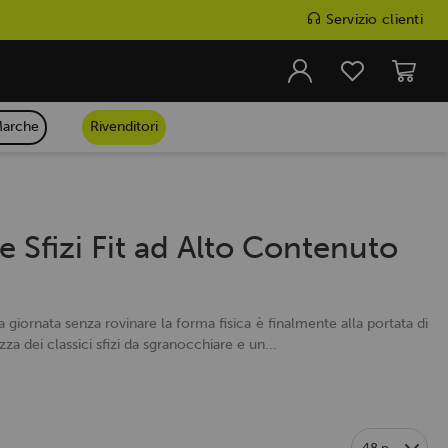
Servizio clienti
arche
Rivenditori
 e Sfizi Fit ad Alto Contenuto
a giornata senza rovinare la forma fisica è finalmente alla portata di
ezza dei classici sfizi da sgranocchiare e un...
48 p