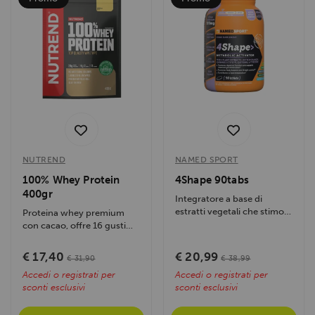
NUTREND
NAMED SPORT
100% Whey Protein
4Shape 90tabs
400gr
Integratore a base di
estratti vegetali che stimola
Proteina whey premium
il metabolismo e supporta...
con cacao, offre 16 gusti
autentici. Contiene
concentrato e...
€ 17,40
€ 20,99
€ 31,90
€ 38,99
Accedi o registrati per
Accedi o registrati per
sconti esclusivi
sconti esclusivi