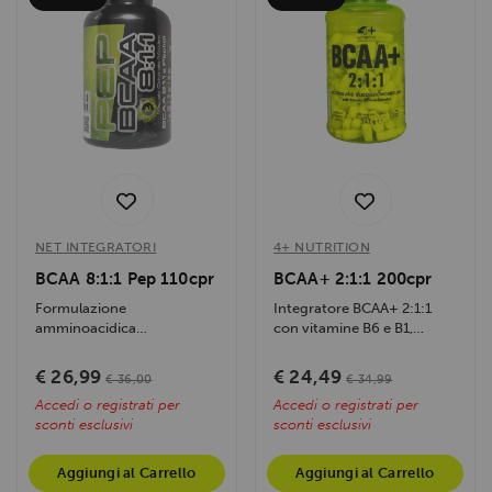
NET INTEGRATORI
4+ NUTRITION
BCAA 8:1:1 Pep 110cpr
BCAA+ 2:1:1 200cpr
Formulazione
Integratore BCAA+ 2:1:1
amminoacidica
con vitamine B6 e B1,
d'avanguardia con bcaa
migliora sintesi proteica,
legati in piccoli peptidi ad...
energia e...
€ 26,99
€ 24,49
€ 36,00
€ 34,99
Accedi o registrati per
Accedi o registrati per
sconti esclusivi
sconti esclusivi
Aggiungi al Carrello
Aggiungi al Carrello