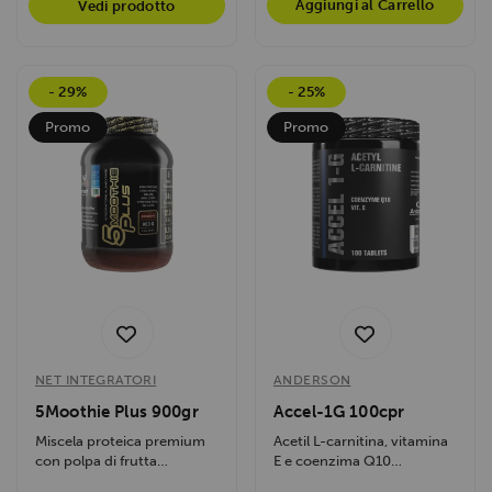
Aggiungi al Carrello
Vedi prodotto
- 29%
- 25%
Promo
Promo
NET INTEGRATORI
ANDERSON
5Moothie Plus 900gr
Accel-1G 100cpr
Miscela proteica premium
Acetil L-carnitina, vitamina
con polpa di frutta
E e coenzima Q10
disidratata ad altissima...
favoriscono il metabolismo