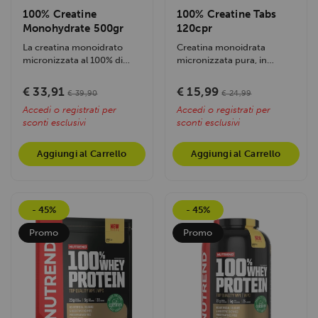
100% Creatine
100% Creatine Tabs
Monohydrate 500gr
120cpr
La creatina monoidrato
Creatina monoidrata
micronizzata al 100% di
micronizzata pura, in
BioTechUSA, insapore e di
compresse, migliora le
grado...
prestazioni fisiche in...
€ 33,91
€ 15,99
€ 39,90
€ 24,99
Accedi o registrati per
Accedi o registrati per
sconti esclusivi
sconti esclusivi
Aggiungi al Carrello
Aggiungi al Carrello
- 45%
- 45%
Promo
Promo