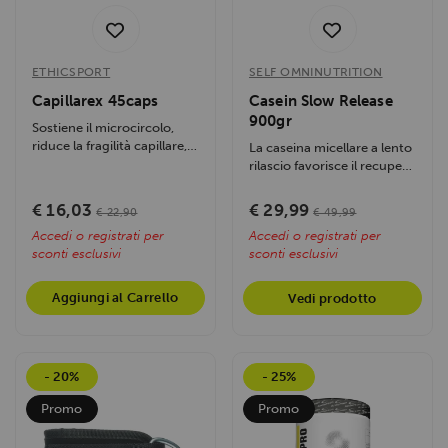
ETHICSPORT
SELF OMNINUTRITION
Capillarex 45caps
Casein Slow Release
900gr
Sostiene il microcircolo,
riduce la fragilità capillare,
La caseina micellare a lento
allevia gambe gonfie e...
rilascio favorisce il recupero
muscolare e sostiene la...
€ 16,03
€ 29,99
€ 22,90
€ 49,99
Accedi o registrati per
Accedi o registrati per
sconti esclusivi
sconti esclusivi
Aggiungi al Carrello
Vedi prodotto
- 20%
- 25%
Promo
Promo