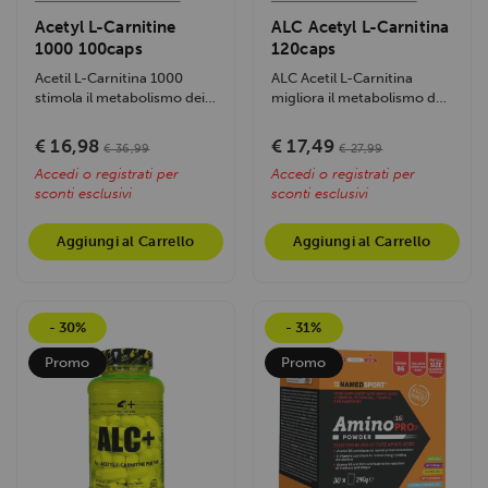
Acetyl L-Carnitine
ALC Acetyl L-Carnitina
1000 100caps
120caps
Acetil L-Carnitina 1000
ALC Acetil L-Carnitina
stimola il metabolismo dei
migliora il metabolismo dei
grassi, aumenta l'energia
grassi, aumenta l'energia
e...
e...
€ 16,98
€ 17,49
€ 36,99
€ 27,99
Accedi o registrati per
Accedi o registrati per
sconti esclusivi
sconti esclusivi
Aggiungi al Carrello
Aggiungi al Carrello
- 30%
- 31%
Promo
Promo