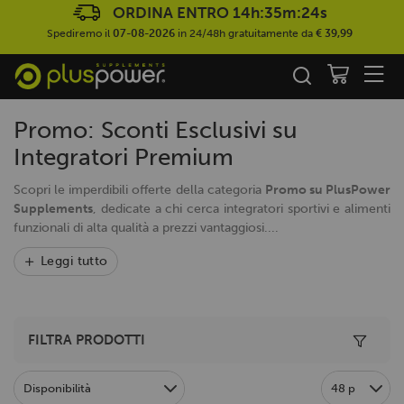
ORDINA ENTRO
14h:35m:23s
Spediremo il
07-08-2026
in 24/48h gratuitamente da
€ 39,99
Promo: Sconti Esclusivi su
Integratori Premium
Scopri le imperdibili offerte della categoria
Promo su PlusPower
Supplements
, dedicate a chi cerca integratori sportivi e alimenti
funzionali di alta qualità a prezzi vantaggiosi....
Leggi tutto
Toggle 
FILTRA PRODOTTI
Disponibilità
48 p