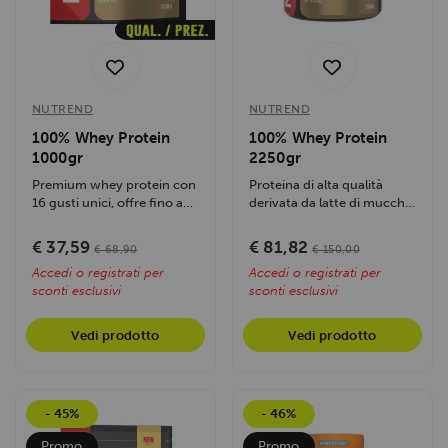
NUTREND
NUTREND
100% Whey Protein
100% Whey Protein
1000gr
2250gr
Premium whey protein con
Proteina di alta qualità
16 gusti unici, offre fino a
derivata da latte di mucche
22 g di proteine e 5 g di
allevate al pascolo, con 16
BCAA...
gusti...
€ 37,59
€ 81,82
€ 68,90
€ 150,00
Accedi o registrati per
Accedi o registrati per
sconti esclusivi
sconti esclusivi
Vedi prodotto
Vedi prodotto
- 45%
- 46%
Promo
Promo