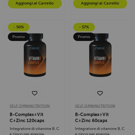
Aggiungi al Carrello
Aggiungi al Carrello
- 50%
- 37%
Promo
Promo
SELF OMNINUTRITION
SELF OMNINUTRITION
B-Complex+Vit
B-Complex+Vit
C+Zinc 120caps
C+Zinc 60caps
Integratore di vitamine B, C
Integratore di vitamine B, C
e zinco per energia,
e zinco per energia,