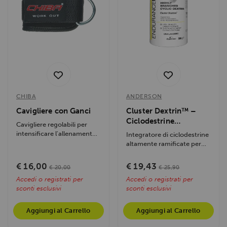
CHIBA
ANDERSON
Cavigliere con Ganci
Cluster Dextrin™ –
Ciclodestrine
Cavigliere regolabili per
Altamente Ramificate
intensificare l'allenamento
Integratore di ciclodestrine
500gr
di gambe, glutei e core,...
altamente ramificate per
energia costante e
recupero...
€ 16,00
€ 19,43
€ 20,00
€ 25,90
Accedi o registrati per
Accedi o registrati per
sconti esclusivi
sconti esclusivi
Aggiungi al Carrello
Aggiungi al Carrello