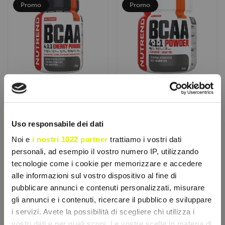
Promo
Promo
×
NUTREND
NUTREND
Uso responsabile dei dati
BCAA 4:1:1 Energy
BCAA 4:1:1 Powder
Noi e
i nostri 1022 partner
trattiamo i vostri dati
Powder 500gr
300gr
personali, ad esempio il vostro numero IP, utilizzando
Aminoacidi BCAA 4:1:1 con
Bcaa 4:1:1 Powder è un
tecnologie come i cookie per memorizzare e accedere
caffeina, taurina e beta-
integratore di aminoacidi
alle informazioni sul vostro dispositivo al fine di
alanina per energia,
essenziali con
resistenza e...
glutammina...
pubblicare annunci e contenuti personalizzati, misurare
€ 40,43
€ 23,73
€ 67,90
€ 39,85
gli annunci e i contenuti, ricercare il pubblico e sviluppare
Accedi o registrati per
Accedi o registrati per
i servizi. Avete la possibilità di scegliere chi utilizza i
sconti esclusivi
sconti esclusivi
vostri dati e per quali scopi. Le vostre scelte in materia di