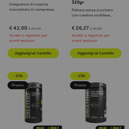
320gr
Integratore di creatina
monoidrato in compresse a
Polvere senza zucchero
rilascio controllato per
con creatina multifase,
massimizzare...
BCAA, vitamine e minerali
per migliorare...
€ 42,00
€ 26,27
€ 60,00
€ 30,90
Accedi o registrati per
Accedi o registrati per
sconti esclusivi
sconti esclusivi
Aggiungi al Carrello
Aggiungi al Carrello
- 25%
- 25%
Promo
Promo