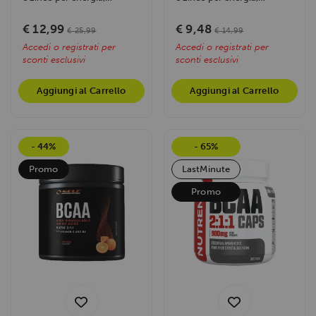
concentrazione e difese
concentrazione e difese
immunitarie....
immunitarie....
€ 12,99
€ 9,48
€ 25,99
€ 14,99
Accedi o registrati per
Accedi o registrati per
sconti esclusivi
sconti esclusivi
Aggiungi al Carrello
Aggiungi al Carrello
- 44%
- 65%
Promo
LastMinute
Promo