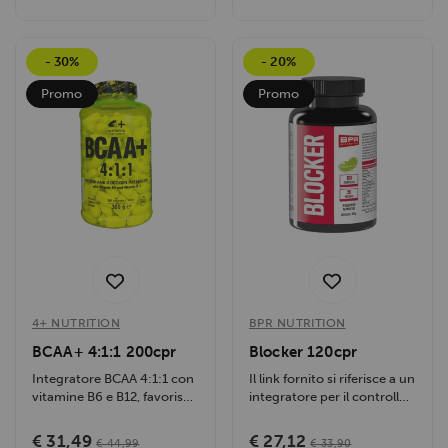
- 30%
- 20%
Promo
Promo
4+ NUTRITION
BPR NUTRITION
BCAA+ 4:1:1 200cpr
Blocker 120cpr
Integratore BCAA 4:1:1 con
Il link fornito si riferisce a un
vitamine B6 e B12, favorisce
integratore per il controllo
recupero muscolare,
del peso, ma la...
energia e...
€ 31,49
€ 27,12
€ 44,99
€ 33,90