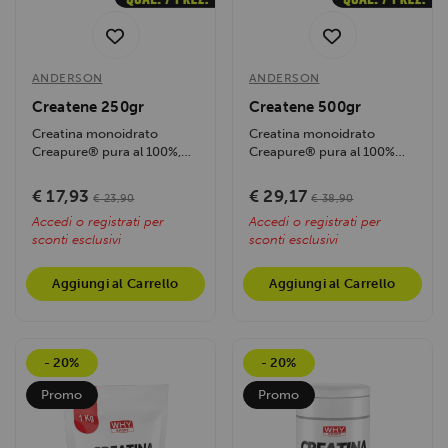
ANDERSON
ANDERSON
Createne 250gr
Createne 500gr
Creatina monoidrato
Creatina monoidrato
Creapure® pura al 100%,
Creapure® pura al 100%
potenzia energia e forza
per massime prestazioni
muscolare,...
fisiche, energia...
€ 17,93
€ 29,17
€ 23,90
€ 38,90
Accedi o registrati per
Accedi o registrati per
sconti esclusivi
sconti esclusivi
Aggiungi al Carrello
Aggiungi al Carrello
- 20%
- 20%
Promo
Promo