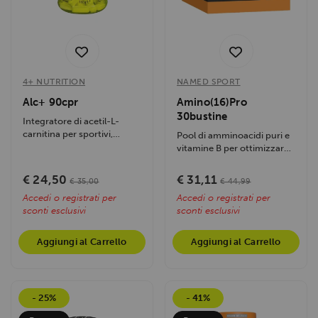
4+ NUTRITION
NAMED SPORT
Alc+ 90cpr
Amino(16)Pro
30bustine
Integratore di acetil-L-
carnitina per sportivi,
Pool di amminoacidi puri e
migliora performance
vitamine B per ottimizzare
fisiche, energia e...
energia, ridurre fatica e...
€ 24,50
€ 31,11
€ 35,00
€ 44,99
Accedi o registrati per
Accedi o registrati per
sconti esclusivi
sconti esclusivi
Aggiungi al Carrello
Aggiungi al Carrello
- 25%
- 41%