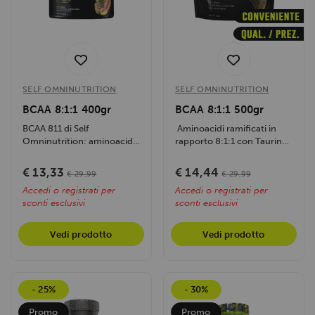
SELF OMNINUTRITION
SELF OMNINUTRITION
BCAA 8:1:1 400gr
BCAA 8:1:1 500gr
BCAA 811 di Self
Aminoacidi ramificati in
Omninutrition: aminoacidi
rapporto 8:1:1 con Taurina,
ramificati in rapporto 8:1:1
Vitamina B6 e B5 , per un...
con Taurina e...
€ 13,33
€ 14,44
€ 29,99
€ 29,99
Accedi o registrati per
Accedi o registrati per
sconti esclusivi
sconti esclusivi
Vedi prodotto
Vedi prodotto
- 25%
- 30%
Promo
Promo