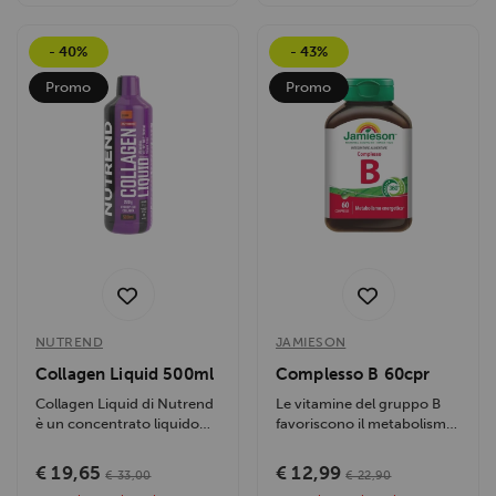
- 40%
- 43%
Promo
Promo
NUTREND
JAMIESON
Collagen Liquid 500ml
Complesso B 60cpr
Collagen Liquid di Nutrend
Le vitamine del gruppo B
è un concentrato liquido
favoriscono il metabolismo
con peptidi di collagene...
energetico, riducono
stanchezza e...
€ 19,65
€ 12,99
€ 33,00
€ 22,90