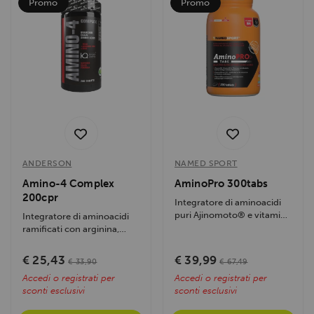
Promo
Promo
ANDERSON
NAMED SPORT
Amino-4 Complex
AminoPro 300tabs
200cpr
Integratore di aminoacidi
puri Ajinomoto® e vitamine
Integratore di aminoacidi
B per energia, recupero...
ramificati con arginina,
zinco e vitamina B6.
Favorisce...
€ 25,43
€ 39,99
€ 33,90
€ 67,49
Accedi o registrati per
Accedi o registrati per
sconti esclusivi
sconti esclusivi