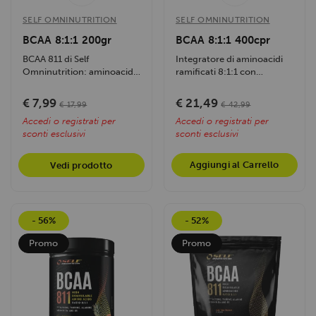
SELF OMNINUTRITION
SELF OMNINUTRITION
BCAA 8:1:1 200gr
BCAA 8:1:1 400cpr
BCAA 811 di Self
Integratore di aminoacidi
Omninutrition: aminoacidi
ramificati 8:1:1 con
ramificati in rapporto 8:1:1
vitamine B1 e B6, ideale per
con Taurina e...
sportivi....
€ 7,99
€ 21,49
€ 17,99
€ 42,99
Accedi o registrati per
Accedi o registrati per
sconti esclusivi
sconti esclusivi
Aggiungi al Carrello
Vedi prodotto
- 56%
- 52%
Promo
Promo