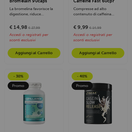
Bromelain 90caps
Caffeine Fast 60cpr
La bromelina favorisce la
Compresse ad alto
digestione, riduce
contenuto di caffeina
infiammazioni e supporta il
anidra. Progettato per
recupero...
ridurre la percezione...
€ 14,98
€ 9,99
€ 27,99
€ 14,99
Accedi o registrati per
Accedi o registrati per
sconti esclusivi
sconti esclusivi
Aggiungi al Carrello
Aggiungi al Carrello
- 30%
- 40%
Promo
Promo