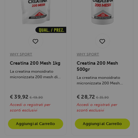
WHY SPORT
WHY SPORT
Creatina 200 Mesh 1kg
Creatina 200 Mesh
500gr
La creatina monoidrato
micronizzata 200 mesh di
La creatina monoidrato
WHYsport ottimizza
micronizzata 200 Mesh
l'energia...
WHYsport migliora le
prestazioni fisiche...
€ 39,92
€ 28,72
€ 49,90
€ 35,90
Accedi o registrati per
Accedi o registrati per
sconti esclusivi
sconti esclusivi
Aggiungi al Carrello
Aggiungi al Carrello