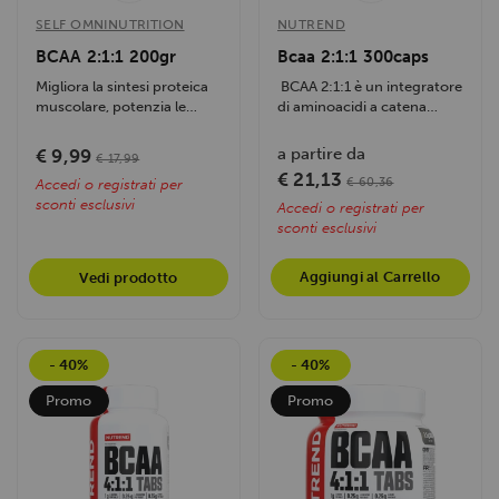
SELF OMNINUTRITION
NUTREND
BCAA 2:1:1 200gr
Bcaa 2:1:1 300caps
Migliora la sintesi proteica
BCAA 2:1:1 è un integratore
muscolare, potenzia le
di aminoacidi a catena
performance durante...
ramificata , ideale per...
a partire da
€ 9,99
€ 17,99
€ 21,13
€ 60,36
Accedi o registrati per
sconti esclusivi
Accedi o registrati per
sconti esclusivi
Aggiungi al Carrello
Vedi prodotto
- 40%
- 40%
Promo
Promo