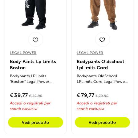
LEGAL POWER
LEGAL POWER
Body Pants Lp Limits
Bodypants Oldschool
Boston
LpLimits Cord
Bodypants LPLimits
Bodypants OldSchool
"Boston" Legal Power
LPLimits Cord Legal Power
rappresentano
sono i leggendari pantaloni
l'evoluzione...
da...
€ 39,77
€ 79,77
€ 49,90
€ 79,90
Accedi o registrati per
Accedi o registrati per
sconti esclusivi
sconti esclusivi
Vedi prodotto
Vedi prodotto