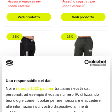
Accedi o registrati per
Accedi o registrati per
sconti esclusivi
sconti esclusivi
Vedi prodotto
Vedi prodotto
- 25%
- 25%
Uso responsabile dei dati
Noi e
i nostri 1022 partner
trattiamo i vostri dati
personali, ad esempio il vostro numero IP, utilizzando
tecnologie come i cookie per memorizzare e accedere
GORILLA WEAR
GORILLA WEAR
alle informazioni sul vostro dispositivo al fine di
Pantaloni Old School
Pantaloni Tuta Classic