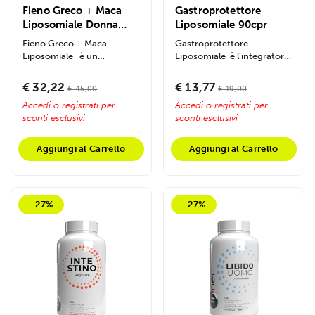
Fieno Greco + Maca
Gastroprotettore
Liposomiale Donna
Liposomiale 90cpr
120caps
Fieno Greco + Maca
Gastroprotettore
Liposomiale è un
Liposomiale è l'integratore
integratore d'avanguardia...
di nuova generazione...
€ 32,22
€ 13,77
€ 45,00
€ 19,00
Accedi o registrati per
Accedi o registrati per
sconti esclusivi
sconti esclusivi
Aggiungi al Carrello
Aggiungi al Carrello
- 27%
- 27%