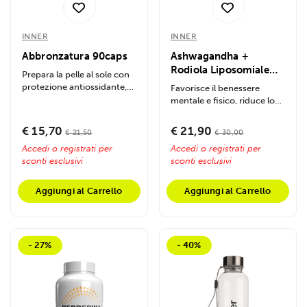
INNER
INNER
Abbronzatura 90caps
Ashwagandha +
Rodiola Liposomiale
Prepara la pelle al sole con
60caps
protezione antiossidante,
Favorisce il benessere
idratazione e collagene....
mentale e fisico, riduce lo
stress e aumenta la
resistenza con...
€ 15,70
€ 21,90
€ 21,50
€ 30,00
Accedi o registrati per
Accedi o registrati per
sconti esclusivi
sconti esclusivi
Aggiungi al Carrello
Aggiungi al Carrello
- 27%
- 40%