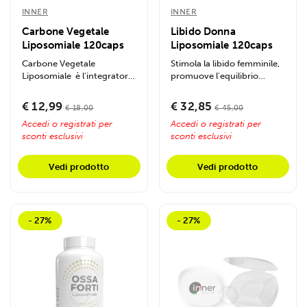
INNER
INNER
Carbone Vegetale
Libido Donna
Liposomiale 120caps
Liposomiale 120caps
Carbone Vegetale
Stimola la libido femminile,
Liposomiale è l'integratore
promuove l'equilibrio
avanzato studiato per...
ormonale e il benessere
intimo...
€ 12,99
€ 32,85
€ 18,00
€ 45,00
Accedi o registrati per
Accedi o registrati per
sconti esclusivi
sconti esclusivi
Vedi prodotto
Vedi prodotto
- 27%
- 27%