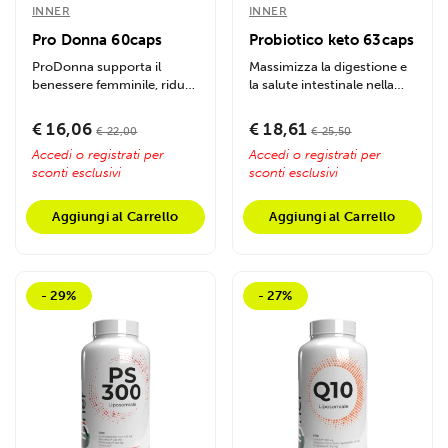
INNER
INNER
Pro Donna 60caps
Probiotico keto 63caps
ProDonna supporta il
Massimizza la digestione e
benessere femminile, riduce
la salute intestinale nella
i disturbi mestruali,
dieta keto, con enzimi e...
favorisce il...
€ 16,06
€ 18,61
€ 22,00
€ 25,50
Accedi o registrati per
Accedi o registrati per
sconti esclusivi
sconti esclusivi
Aggiungi al Carrello
Aggiungi al Carrello
- 29%
- 27%