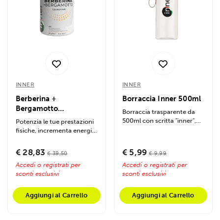
INNER
INNER
Berberina +
Borraccia Inner 500ml
Bergamotto
Borraccia trasparente da
liposomiale 60caps
500ml con scritta "inner",
Potenzia le tue prestazioni
tappo e cinturino in...
fisiche, incrementa energia
e resistenza, accelera il...
€ 28,83
€ 5,99
€ 39,50
€ 9,99
Accedi o registrati per
Accedi o registrati per
sconti esclusivi
sconti esclusivi
Aggiungi al Carrello
Aggiungi al Carrello