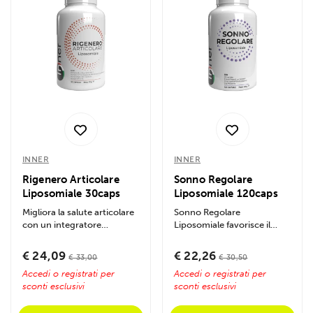
INNER
INNER
Rigenero Articolare
Sonno Regolare
Liposomiale 30caps
Liposomiale 120caps
Migliora la salute articolare
Sonno Regolare
con un integratore
Liposomiale favorisce il
liposomiale che rigenera,
riposo notturno, riduce lo
lubrifica e...
stress e migliora la...
€ 24,09
€ 22,26
€ 33,00
€ 30,50
Accedi o registrati per
Accedi o registrati per
sconti esclusivi
sconti esclusivi