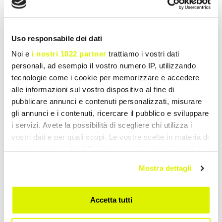
Uso responsabile dei dati
Noi e
i nostri 1022 partner
trattiamo i vostri dati
personali, ad esempio il vostro numero IP, utilizzando
tecnologie come i cookie per memorizzare e accedere
alle informazioni sul vostro dispositivo al fine di
pubblicare annunci e contenuti personalizzati, misurare
INNER
INNER
gli annunci e i contenuti, ricercare il pubblico e sviluppare
MgK Liposomiale
Multivitaminico
i servizi. Avete la possibilità di scegliere chi utilizza i
90caps
Liposomiale Donna
vostri dati e per quali scopi. Le vostre scelte in materia di
60caps
Integratore liposomiale di
Integratore liposomiale per
privacy sono applicabili solo su questa proprietà digitale
magnesio e potassio ad alta
donne con 13 vitamine e 4
in cui avete effettuato le vostre scelte. È possibile
biodisponibilità....
minerali. Migliora energia,...
Mostra dettagli
modificare o revocare il proprio consenso in qualsiasi
€ 15,99
€ 16,79
€ 22,00
€ 23,00
momento dalla Dichiarazione sui cookie o facendo clic
Accedi o registrati per
Accedi o registrati per
sull'icona di attivazione della privacy.
Accetta tutti
sconti esclusivi
sconti esclusivi
Con il tuo consenso, vorremmo anche: