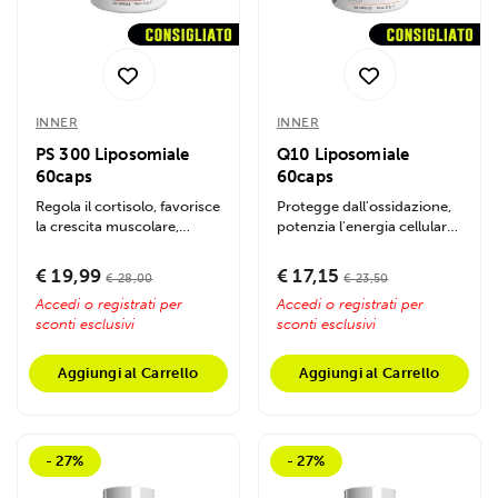
INNER
INNER
PS 300 Liposomiale
Q10 Liposomiale
60caps
60caps
Regola il cortisolo, favorisce
Protegge dall'ossidazione,
la crescita muscolare,
potenzia l'energia cellulare,
migliora il recupero e le...
supporta il cuore e...
€ 19,99
€ 17,15
€ 28,00
€ 23,50
Accedi o registrati per
Accedi o registrati per
sconti esclusivi
sconti esclusivi
Aggiungi al Carrello
Aggiungi al Carrello
- 27%
- 27%