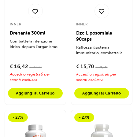
INNER
INNER
Drenante 300ml
Dzc Liposomiale
90caps
Combatte la ritenzione
idrica, depura l’organismo,
Rafforza il sistema
riduce gonfiore e cellulite,...
immunitario, combatte la
stanchezza e protegge dai
malanni...
€ 16,42
€ 15,70
€ 22,50
€ 21,50
Accedi o registrati per
Accedi o registrati per
sconti esclusivi
sconti esclusivi
Aggiungi al Carrello
Aggiungi al Carrello
- 27%
- 27%