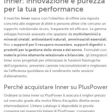
Inner: innovazione e purezza
per la tua performance
Il marchio
Inner
nasce con l'obiettivo di offrire una risposta
concreta alle esigenze di atleti e persone attive che cercano un
supporto nutrizionale sicuro, trasparente ed efficace. La gamma
sviluppa formule avanzate che spaziano da
multivitaminici e
minerali chelati
,
antiossidanti naturali
,
amminoacidi essenziali
,
fino a
supporti per il recupero muscolare
,
supporti digestivi
e
prodotti per la gestione dello stress e del sonno
. Formulati con
materie prime altamente selezionate e bilanciate
, gli integratori
Inner sono progettati per ottimizzare le funzioni fisiologiche
dell'organismo, prevenire carenze micronutrizionali e migliorare
sia l'efficienza quotidiana sia il rendimento nelle sessioni
d'allenamento.
Perché acquistare Inner su PlusPower
Ordinare la linea Inner su PlusPower ti assicura il miglior prezzo
sul mercato grazie alla nostra filiera d'acquisto diretta senza
intermediazioni. L'intero catalogo è disponibile in pronta
consegna nei magazzini italiani di PlusPower, conservato