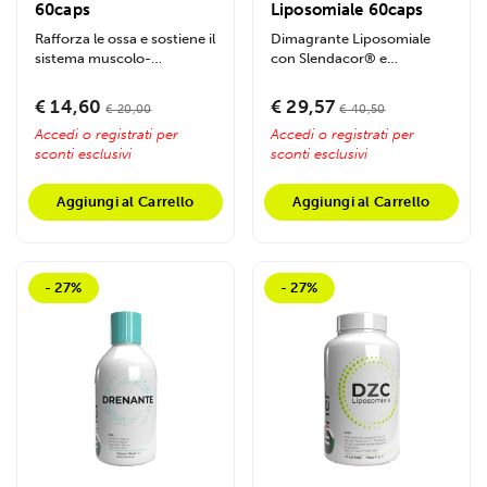
60caps
Liposomiale 60caps
Rafforza le ossa e sostiene il
Dimagrante Liposomiale
sistema muscolo-
con Slendacor® e
scheletrico con Vitamina
Lipamine® accelera la
D3 e K2...
perdita di peso,...
€ 14,60
€ 29,57
€ 20,00
€ 40,50
Accedi o registrati per
Accedi o registrati per
sconti esclusivi
sconti esclusivi
Aggiungi al Carrello
Aggiungi al Carrello
- 27%
- 27%