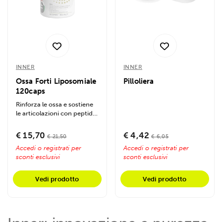
INNER
INNER
Ossa Forti Liposomiale
Pilloliera
120caps
Rinforza le ossa e sostiene
le articolazioni con peptidi
di collagene, calcio
marino,...
€ 15,70
€ 4,42
€ 21,50
€ 6,05
Accedi o registrati per
Accedi o registrati per
sconti esclusivi
sconti esclusivi
Vedi prodotto
Vedi prodotto