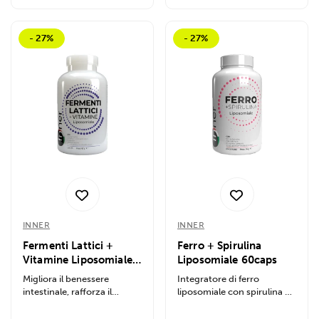
- 27%
- 27%
INNER
INNER
Fermenti Lattici +
Ferro + Spirulina
Vitamine Liposomiale
Liposomiale 60caps
120caps
Migliora il benessere
Integratore di ferro
intestinale, rafforza il
liposomiale con spirulina e
sistema immunitario,
rosa canina. Aumenta
riequilibra la...
energia, riduce...