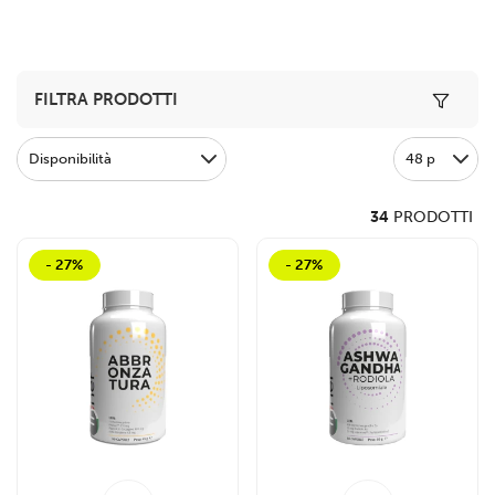
Toggle 
FILTRA PRODOTTI
Disponibilità
48 p
34
PRODOTTI
- 27%
- 27%