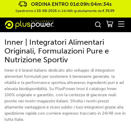
ORDINA ENTRO
01d:09h:04m:33s
Spediremo il
10-08-2026
in 24/48h gratuitamente da
€ 39,99
Inner | Integratori Alimentari
Originali, Formulazioni Pure e
Nutrizione Sportiv
Inner è il brand italiano dedicato allo sviluppo di integratori
alimentari formulati per sostenere il benessere generale, la
vitalità e la performance sportiva attraverso ingredienti puri e ad
elevata biodisponibilità. Su PlusPower trovi il catalogo Inner
100% originale e garantito, con la certezza di giacenze reali
pronte nei nostri magazzini italiani. Sfrutta i nostri prezzi
altamente vantaggiosi e ricevi subito i tuoi integratori grazie alla
spedizione rapida con corriere espresso tracciato in 24/48 ore in
tutta Italia.