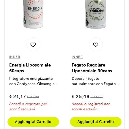
INNER
INNER
Energia Liposomiale
Fegato Regolare
60caps
Liposomiale 90caps
Integratore energizzante
Depura il fegato
con Cordyceps, Ginseng e
naturalmente con Fegato
Rosa Canina in forma
Regolare Liposomiale,
liposomiale....
blend liposomiale unico...
€ 21,17
€ 25,48
€ 29,00
€ 34,90
Accedi o registrati per
Accedi o registrati per
sconti esclusivi
sconti esclusivi
Aggiungi al Carrello
Aggiungi al Carrello