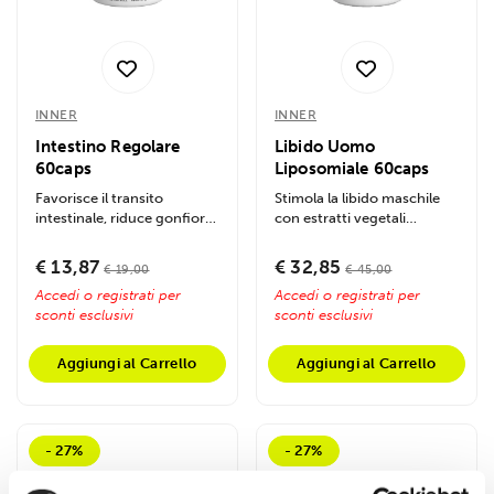
INNER
INNER
Intestino Regolare
Libido Uomo
60caps
Liposomiale 60caps
Favorisce il transito
Stimola la libido maschile
intestinale, riduce gonfiore
con estratti vegetali
e tossine, promuove...
liposomiali, aumenta il
testosterone,...
€ 13,87
€ 32,85
€ 19,00
€ 45,00
Accedi o registrati per
Accedi o registrati per
sconti esclusivi
sconti esclusivi
Aggiungi al Carrello
Aggiungi al Carrello
- 27%
- 27%