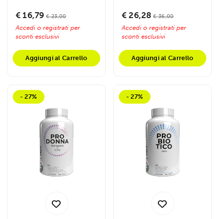
tecnologia liposomiale,
salute cardiovascolare,
raccolto dal tuo utilizzo dei loro servizi.
che...
migliora le...
€ 16,79
€ 26,28
€ 23,00
€ 36,00
Accedi o registrati per
Accedi o registrati per
sconti esclusivi
sconti esclusivi
Aggiungi al Carrello
Aggiungi al Carrello
- 27%
- 27%