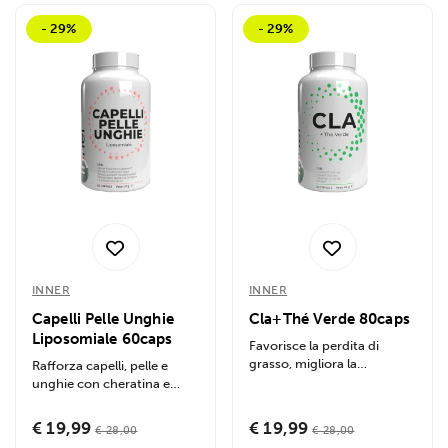
- 29%
- 29%
INNER
INNER
Capelli Pelle Unghie
Cla+Thé Verde 80caps
Liposomiale 60caps
Favorisce la perdita di
grasso, migliora la
Rafforza capelli, pelle e
composizione corporea,
unghie con cheratina e
supporta la crescita...
collagene liposomiale.
Stimola...
€ 19,99
€ 19,99
€ 28,00
€ 28,00