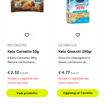
WHY NATURE
LO GNOCCO
Keto Cornetto 50g
Keto Gnocchi 250gr
Il Keto Cornetto Why
Gnocchi chetogenici a
Nature nel formato
basso contenuto di
monoporzione da 50g è il
carboidrati, senza glutine,
peccato di gola...
con solo 3,8 g di...
€ 2,32
€ 4,77
€ 2,90
€ 6,17
Accedi o registrati per
Accedi o registrati per
sconti esclusivi
sconti esclusivi
Aggiungi al Carrello
Vedi prodotto