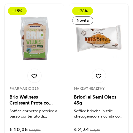
- 15%
- 38%
Novità
PHARMABIOGEN
MAKEATHEALTHY
Brio Wellness
Briodì ai Semi Oleosi
Croissant Proteico
45g
250g 5x50g
Soffice cornetto proteico a
Soffice brioche in stile
basso contenuto di
chetogenico arricchita con
carboidrati. Ideale da
un mix di semi oleosi
farcire, offre il...
croccanti....
€ 10,06
€ 2,34
€ 11,90
€ 3,78