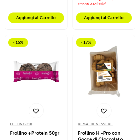
sconti esclusivi
Aggiungi al Carrello
Aggiungi al Carrello
- 15%
- 17%
FEELING OK
RI.MA. BENESSERE
Frollino +Protein 50gr
Frollino Hi-Pro con
Gocce di Cioccolato