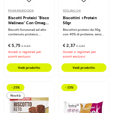
PHARMABIOGEN
FEELING OK
Biscotti Proteici "Bisco
Biscottini +Protein
Wellness" Con Omega
50gr
3 e Prebiotici 200g
Biscotti funzionali ad alto
Biscottini proteici da 50g,
contenuto proteico,
con 40% di proteine, senza
formulati per supportare
glutine né olio di palma....
regimi...
€ 5,75
€ 2,37
€ 6,80
€ 2,80
Accedi o registrati per
Accedi o registrati per
sconti esclusivi
sconti esclusivi
Vedi prodotto
Vedi prodotto
- 25%
- 15%
Novità