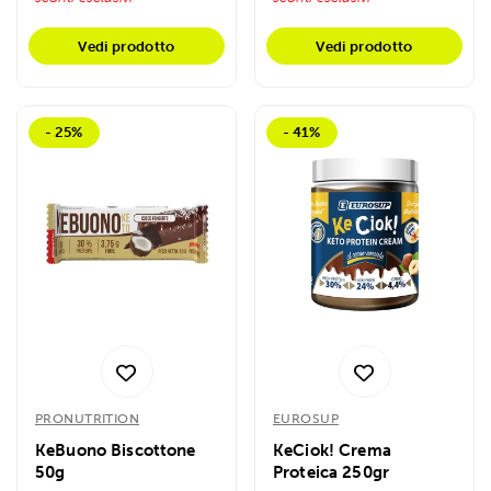
Vedi prodotto
Vedi prodotto
- 25%
- 41%
PRONUTRITION
EUROSUP
KeBuono Biscottone
KeCiok! Crema
50g
Proteica 250gr