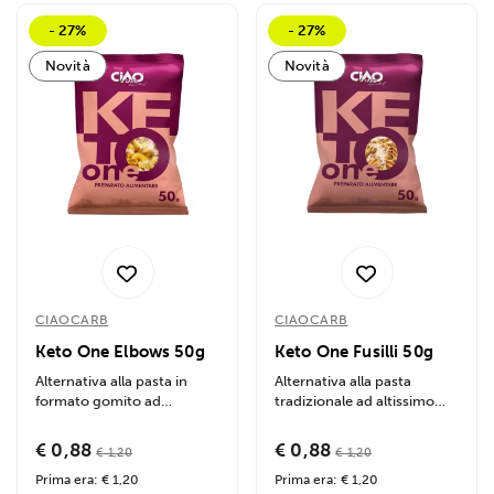
- 27%
- 27%
Novità
Novità
CIAOCARB
CIAOCARB
Keto One Elbows 50g
Keto One Fusilli 50g
Alternativa alla pasta in
Alternativa alla pasta
formato gomito ad
tradizionale ad altissimo
altissimo apporto di fibre e
apporto di fibre e proteine.
proteine....
Permette...
€ 0,88
€ 0,88
€ 1,20
€ 1,20
Prima era: € 1,20
Prima era: € 1,20