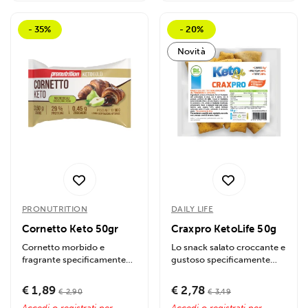
- 35%
- 20%
Novità
PRONUTRITION
DAILY LIFE
Cornetto Keto 50gr
Craxpro KetoLife 50g
Cornetto morbido e
Lo snack salato croccante e
fragrante specificamente
gustoso specificamente
formulato per la dieta
formulato per chi segue la
chetogenica. Unisce...
dieta...
€ 1,89
€ 2,78
€ 2,90
€ 3,49
Accedi o registrati per
Accedi o registrati per