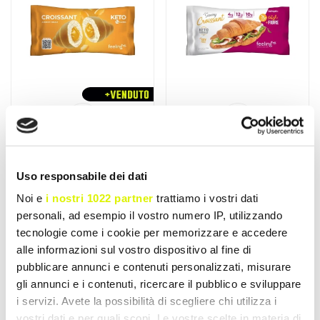
FEELING OK
FEELING OK
Croissant
Croissant Savory+Fibre
Uso responsabile dei dati
Ripieno+Protein 50gr
Optmize 50gr
Noi e
i nostri 1022 partner
trattiamo i vostri dati
Delizioso croissant al
Cornetto salato low-carb,
personali, ad esempio il vostro numero IP, utilizzando
cacao, low carb e ricco di
soffice e gustoso, con solo
proteine, perfetto per una
4g di carboidrati. Ricco di
tecnologie come i cookie per memorizzare e accedere
colazione...
fibre...
a partire da
€ 2,20
alle informazioni sul vostro dispositivo al fine di
€ 2,60
€ 1,43
pubblicare annunci e contenuti personalizzati, misurare
€ 2,60
Accedi o registrati per
sconti esclusivi
Accedi o registrati per
gli annunci e i contenuti, ricercare il pubblico e sviluppare
sconti esclusivi
i servizi. Avete la possibilità di scegliere chi utilizza i
vostri dati e per quali scopi. Le vostre scelte in materia di