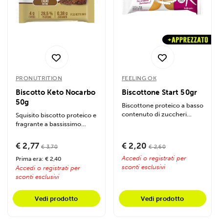
PRONUTRITION
FEELING OK
Biscotto Keto Nocarbo
Biscottone Start 50gr
50g
Biscottone proteico a basso
contenuto di zuccheri
Squisito biscotto proteico e
(0,25g), ricco di fibre e
fragrante a bassissimo
proteine....
contenuto di zuccheri,
ideato per...
€ 2,77
€ 2,20
€ 3,70
€ 2,60
Accedi o registrati per
Prima era: € 2,40
sconti esclusivi
Accedi o registrati per
sconti esclusivi
Vedi prodotto
Vedi prodotto