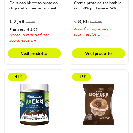
Delizioso biscotto proteico
Crema proteica spalmabile
di grandi dimensioni, ideale
con 30% proteine e 24%
per chi cerca uno snack...
fibre, senza zuccheri
aggiunti e...
€ 2,38
€ 8,86
€ 3,19
€ 14,90
Accedi o registrati per
Prima era: € 2,07
sconti esclusivi
Accedi o registrati per
sconti esclusivi
Vedi prodotto
Vedi prodotto
- 41%
- 15%