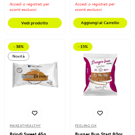
Accedi o registrati per
Accedi o registrati per
sconti esclusivi
sconti esclusivi
Aggiungi al Carrello
Vedi prodotto
- 38%
- 15%
Novità
MAKEATHEALTHY
FEELING OK
Briodì Sweet 45g
Burger Bun Start 80gr