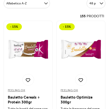
Alfabetico A-Z
48 p
155
PRODOTTI
- 15%
- 15%
FEELING OK
FEELING OK
Bauletto Cereals +
Bauletto Optimize
Protein 300gr
300gr
Tutta la bontà del pane con
Tutta la fragranza del pane