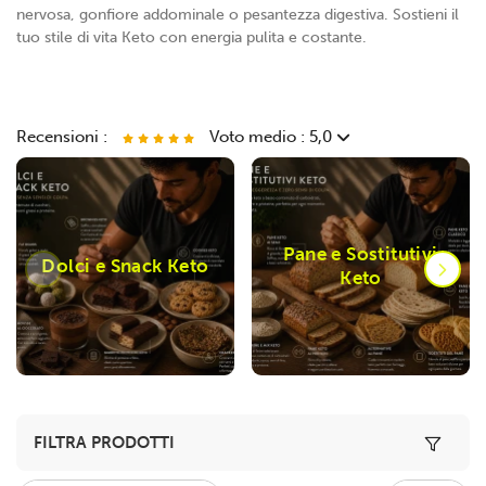
nervosa, gonfiore addominale o pesantezza digestiva. Sostieni il
tuo stile di vita Keto con energia pulita e costante.
Recensioni :
Voto medio : 5,0
Frollino Hi-Pro con Gocce di Cioccolato 120g
B
Ottimo prodotto sia in termini di ingredienti che valori nutrizionali.
T
Pane e Sostitutivi
Consegna rapida e prezzo top!
v
Dolci e Snack Keto
Keto
Toggle 
FILTRA PRODOTTI