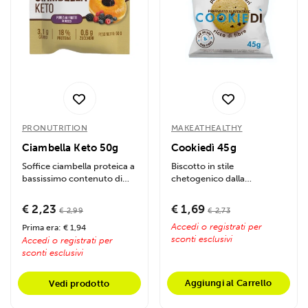
PRONUTRITION
MAKEATHEALTHY
Ciambella Keto 50g
Cookiedì 45g
Soffice ciambella proteica a
Biscotto in stile
bassissimo contenuto di
chetogenico dalla
carboidrati, studiata...
consistenza fragrante,
ideale per una colazione o...
€ 2,23
€ 1,69
€ 2,99
€ 2,73
Accedi o registrati per
Prima era: € 1,94
sconti esclusivi
Accedi o registrati per
sconti esclusivi
Aggiungi al Carrello
Vedi prodotto