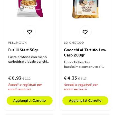
FEELING OK
LO GNOCCO
Fusilli Start 50gr
Gnocchi al Tartufo Low
Carb 200gr
Pasta proteica con meno
carboidrati, ideale per chi
Gnocchi freschi a
ama la tradizione senza
bassissimo contenuto di
rinunce....
carboidrati, aromatizzati
con pregiato...
€ 0,93
€ 4,33
€ 1,10
€ 6,17
Accedi o registrati per
Accedi o registrati per
sconti esclusivi
sconti esclusivi
Aggiungi al Carrello
Aggiungi al Carrello