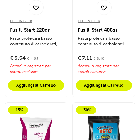
FEELING OK
FEELING OK
Fusilli Start 220gr
Fusilli Start 400gr
Pasta proteica a basso
Pasta proteica a basso
contenuto di carboidrati,
contenuto di carboidrati,
ideale per diete
ideale per diete sane. Ricca
chetogeniche. Gusto...
di...
€ 3,94
€ 7,11
€ 4,65
€ 8,40
Accedi o registrati per
Accedi o registrati per
sconti esclusivi
sconti esclusivi
Aggiungi al Carrello
Aggiungi al Carrello
- 15%
- 30%