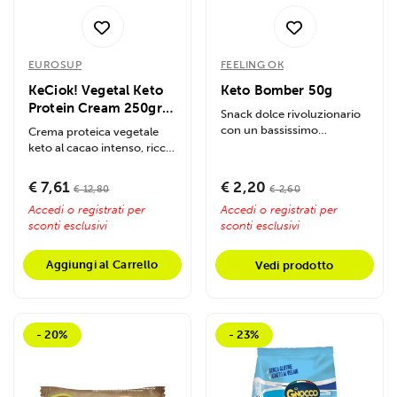
EUROSUP
FEELING OK
KeCiok! Vegetal Keto
Keto Bomber 50g
Protein Cream 250gr
Snack dolce rivoluzionario
Cacao Intenso
con un bassissimo
Crema proteica vegetale
contenuto di carboidrati,
keto al cacao intenso, ricca
ideale per chi...
di proteine (30%) e fibre
(25%),...
€ 7,61
€ 2,20
€ 12,80
€ 2,60
Accedi o registrati per
Accedi o registrati per
sconti esclusivi
sconti esclusivi
Aggiungi al Carrello
Vedi prodotto
- 20%
- 23%