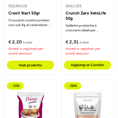
FEELING OK
DAILY LIFE
Crostì Start 50gr
Crunch Zero KetoLife
50g
Croccanti crostini proteici
con soli 4g di carboidrati e
Gallette proteiche e
22,5g di proteine per...
croccanti ideali per
sostituire il pane o per uno
spuntino...
€ 2,20
€ 2,31
€ 2,60
€ 2,90
Accedi o registrati per
Accedi o registrati per
sconti esclusivi
sconti esclusivi
Aggiungi al Carrello
Vedi prodotto
- 15%
- 50%