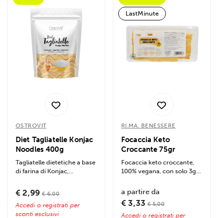
LastMinute
OSTROVIT
RI.MA. BENESSERE
Diet Tagliatelle Konjac
Focaccia Keto
Noodles 400g
Croccante 75gr
Tagliatelle dietetiche a base
Focaccia keto croccante,
di farina di Konjac,
100% vegana, con solo 3g
l'alternativa perfetta alla...
di carboidrati per 100g.
Ricca di...
a partire da
€ 2,99
€ 6,00
€ 3,33
€ 5,00
Accedi o registrati per
sconti esclusivi
Accedi o registrati per