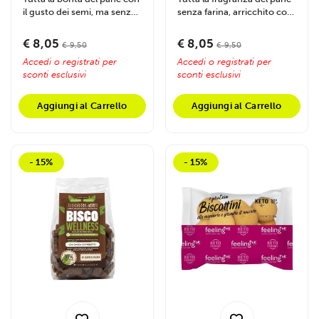
il gusto dei semi, ma senza
senza farina, arricchito con
farina e ricco di...
proteine nobili. Perfetto
da...
€ 8,05
€ 8,05
€ 9,50
€ 9,50
Accedi o registrati per
Accedi o registrati per
sconti esclusivi
sconti esclusivi
Aggiungi al Carrello
Aggiungi al Carrello
- 15%
- 15%