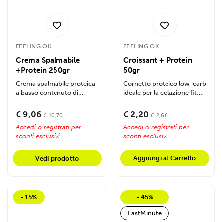
FEELING OK
FEELING OK
Crema Spalmabile
Croissant + Protein
+Protein 250gr
50gr
Crema spalmabile proteica
Cornetto proteico low-carb
a basso contenuto di
ideale per la colazione fit:
carboidrati, ideale per
solo 4g di carboidrati a...
colazioni e...
€ 9,06
€ 2,20
€ 10,70
€ 2,60
Accedi o registrati per
Accedi o registrati per
sconti esclusivi
sconti esclusivi
Aggiungi al Carrello
Vedi prodotto
- 15%
- 45%
LastMinute