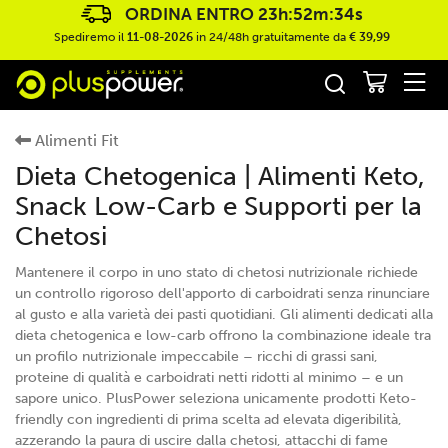
ORDINA ENTRO
23h:52m:32s
Spediremo il
11-08-2026
in 24/48h gratuitamente da
€ 39,99
Alimenti Fit
Dieta Chetogenica | Alimenti Keto,
Snack Low-Carb e Supporti per la
Chetosi
Mantenere il corpo in uno stato di chetosi nutrizionale richiede
un controllo rigoroso dell'apporto di carboidrati senza rinunciare
al gusto e alla varietà dei pasti quotidiani. Gli alimenti dedicati alla
dieta chetogenica e low-carb offrono la combinazione ideale tra
un profilo nutrizionale impeccabile – ricchi di grassi sani,
proteine di qualità e carboidrati netti ridotti al minimo – e un
sapore unico. PlusPower seleziona unicamente prodotti Keto-
friendly con ingredienti di prima scelta ad elevata digeribilità,
azzerando la paura di uscire dalla chetosi, attacchi di fame