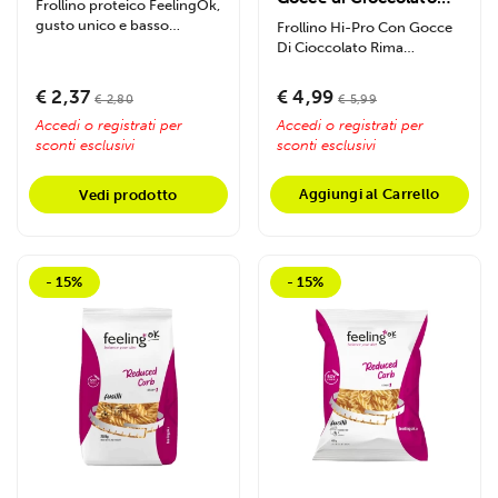
Frollino proteico FeelingOk,
120g
gusto unico e basso
Frollino Hi-Pro Con Gocce
contenuto di carboidrati.
Di Cioccolato Rima
Ideale per...
Benessere è l'esclusivo...
€ 2,37
€ 4,99
€ 2,80
€ 5,99
Accedi o registrati per
Accedi o registrati per
sconti esclusivi
sconti esclusivi
Aggiungi al Carrello
Vedi prodotto
- 15%
- 15%