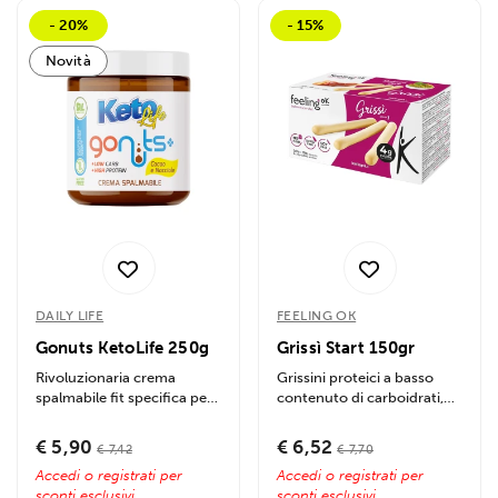
- 20%
- 15%
Novità
DAILY LIFE
FEELING OK
Gonuts KetoLife 250g
Grissì Start 150gr
Rivoluzionaria crema
Grissini proteici a basso
spalmabile fit specifica per
contenuto di carboidrati,
chi segue la dieta
ricchi di fibre e proteine,
chetogenica o...
ideali...
€ 5,90
€ 6,52
€ 7,42
€ 7,70
Accedi o registrati per
Accedi o registrati per
sconti esclusivi
sconti esclusivi