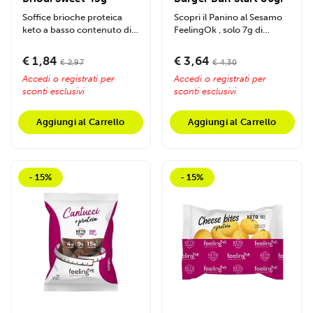
Soffice brioche proteica
Scopri il Panino al Sesamo
keto a basso contenuto di
FeelingOk , solo 7g di
carboidrati e ricca di fibre.
carboidrati , 18g di fibre e
Il...
20g di...
€ 1,84
€ 3,64
€ 2,97
€ 4,30
Accedi o registrati per
Accedi o registrati per
sconti esclusivi
sconti esclusivi
Aggiungi al Carrello
Aggiungi al Carrello
- 15%
- 15%