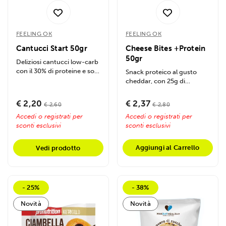
FEELING OK
FEELING OK
Cantucci Start 50gr
Cheese Bites +Protein
50gr
Deliziosi cantucci low-carb
con il 30% di proteine e soli
Snack proteico al gusto
4g di carboidrati per...
cheddar, con 25g di
proteine e basso contenuto
di zuccheri,...
€ 2,20
€ 2,37
€ 2,60
€ 2,80
Accedi o registrati per
Accedi o registrati per
sconti esclusivi
sconti esclusivi
Aggiungi al Carrello
Vedi prodotto
- 25%
- 38%
Novità
Novità