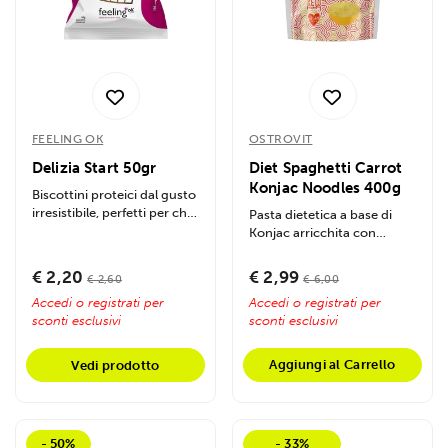
FEELING OK
OSTROVIT
Delizia Start 50gr
Diet Spaghetti Carrot
Konjac Noodles 400g
Biscottini proteici dal gusto
irresistibile, perfetti per chi
Pasta dietetica a base di
ama uno snack sano e...
Konjac arricchita con
carota, perfetta per
sostituire gli...
€ 2,20
€ 2,99
€ 2,60
€ 6,00
Accedi o registrati per
Accedi o registrati per
sconti esclusivi
sconti esclusivi
Aggiungi al Carrello
Vedi prodotto
- 50%
- 33%