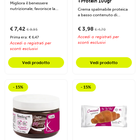
+Protein 100gr
Migliora il benessere
nutrizionale, favorisce la
Crema spalmabile proteica
chetosi, supporta
a basso contenuto di
l'energia...
carboidrati, ideale per
colazioni e...
€ 7,42
€ 3,98
€ 9,95
€ 4,70
Accedi o registrati per
Prima era: € 6,47
sconti esclusivi
Accedi o registrati per
sconti esclusivi
Vedi prodotto
Vedi prodotto
- 15%
- 15%