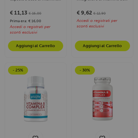
del gruppo B purissime ad
gruppo B ad alto dosaggio,
alto...
che...
€ 11,13
€ 9,62
€ 16,00
€ 12,90
Accedi o registrati per
Prima era: € 16,00
sconti esclusivi
Accedi o registrati per
sconti esclusivi
Aggiungi al Carrello
Aggiungi al Carrello
- 25%
- 30%