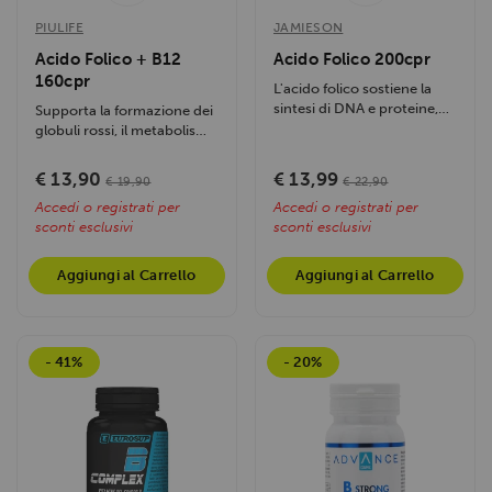
PIULIFE
JAMIESON
Acido Folico + B12
Acido Folico 200cpr
160cpr
L'acido folico sostiene la
sintesi di DNA e proteine,
Supporta la formazione dei
rafforza il sistema...
globuli rossi, il metabolismo
energetico e la funzione...
€ 13,90
€ 13,99
€ 19,90
€ 22,90
Accedi o registrati per
Accedi o registrati per
sconti esclusivi
sconti esclusivi
Aggiungi al Carrello
Aggiungi al Carrello
- 41%
- 20%