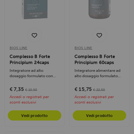
BIOS LINE
BIOS LINE
Complesso B Forte
Complesso B Forte
Principium 24caps
Principium 60caps
Integratore ad alto
Integratore alimentare ad
dosaggio formulato con
alto dosaggio formulato
tutte le vitamine del gruppo
con tutte le vitamine del
B. Ideale per...
gruppo B,...
€ 7,35
€ 15,75
€ 10,50
€ 22,50
Accedi o registrati per
Accedi o registrati per
sconti esclusivi
sconti esclusivi
Vedi prodotto
Vedi prodotto