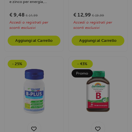
racchiude l'intero spettro
e zinco per energia,
delle...
concentrazione e difese
immunitarie....
€ 9,48
€ 12,99
€ 14,99
€ 19,99
Accedi o registrati per
Accedi o registrati per
sconti esclusivi
sconti esclusivi
Aggiungi al Carrello
Aggiungi al Carrello
- 25%
- 43%
Promo