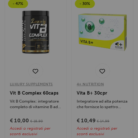
- 47%
- 30%
LUXURY SUPPLEMENTS
4+ NUTRITION
Vit B Complex 60caps
Vita B+ 30cpr
Vit B Complex: integratore
Integratore ad alta potenza
completo di vitamine B ad
che fornisce lo spettro
alto dosaggio che
completo delle vitamine del
supporta...
gruppo...
€ 10,00
€ 10,49
€ 18,90
€ 14,99
Accedi o registrati per
Accedi o registrati per
sconti esclusivi
sconti esclusivi