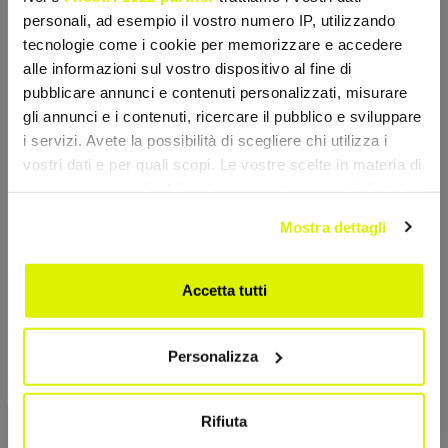
un complesso completo e
magnesio e vitamina B6,
personali, ad esempio il vostro numero IP, utilizzando
bilanciato...
riduce fatica, migliora le
tecnologie come i cookie per memorizzare e accedere
funzioni...
€ 8,07
€ 1,39
€ 12,50
€ 1,99
alle informazioni sul vostro dispositivo al fine di
Accedi o registrati per
Accedi o registrati per
pubblicare annunci e contenuti personalizzati, misurare
sconti esclusivi
sconti esclusivi
gli annunci e i contenuti, ricercare il pubblico e sviluppare
i servizi. Avete la possibilità di scegliere chi utilizza i
Aggiungi al Carrello
Aggiungi al Carrello
vostri dati e per quali scopi. Le vostre scelte in materia di
privacy sono applicabili solo su questa proprietà digitale
in cui avete effettuato le vostre scelte. È possibile
- 30%
- 20%
Mostra dettagli
modificare o revocare il proprio consenso in qualsiasi
momento dalla Dichiarazione sui cookie o facendo clic
sull'icona di attivazione della privacy.
Accetta tutti
Con il tuo consenso, vorremmo anche:
Personalizza
raccogliere informazioni sulla tua posizione
geografica, con un'approssimazione di qualche
metro,
Rifiuta
Identificare il tuo dispositivo, scansionandolo