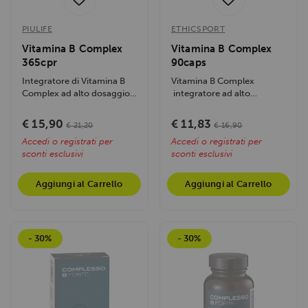
PIULIFE
ETHICSPORT
Vitamina B Complex
Vitamina B Complex
365cpr
90caps
Integratore di Vitamina B
Vitamina B Complex
Complex ad alto dosaggio,
integratore ad alto
supporta energia,
dosaggio che fornisce
metabolismo e...
l'intero spettro...
€ 15,90
€ 11,83
€ 21,20
€ 16,90
Accedi o registrati per
Accedi o registrati per
sconti esclusivi
sconti esclusivi
Aggiungi al Carrello
Aggiungi al Carrello
- 30%
- 30%