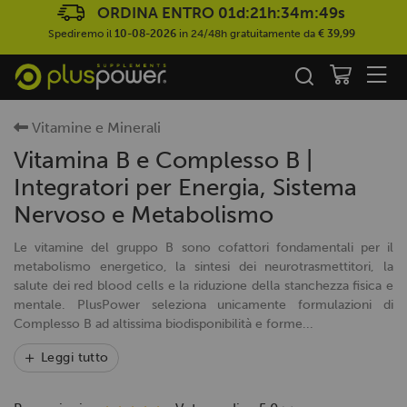
ORDINA ENTRO
01d:21h:34m:48s
Spediremo il
10-08-2026
in 24/48h gratuitamente da
€ 39,99
Vitamine e Minerali
Vitamina B e Complesso B |
Integratori per Energia, Sistema
Nervoso e Metabolismo
Le vitamine del gruppo B sono cofattori fondamentali per il
metabolismo energetico, la sintesi dei neurotrasmettitori, la
salute dei red blood cells e la riduzione della stanchezza fisica e
mentale. PlusPower seleziona unicamente formulazioni di
Complesso B ad altissima biodisponibilità e forme...
Leggi tutto