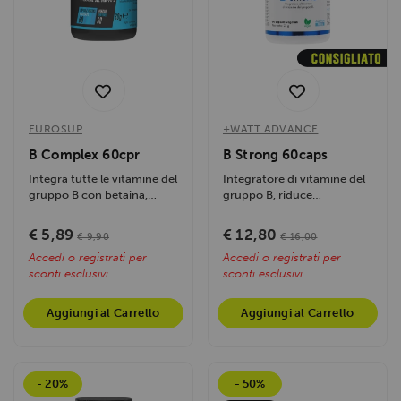
EUROSUP
+WATT ADVANCE
B Complex 60cpr
B Strong 60caps
Integra tutte le vitamine del
Integratore di vitamine del
gruppo B con betaina,
gruppo B, riduce
colina e inositolo,
stanchezza, sostiene
riducendo...
energia e...
€ 5,89
€ 12,80
€ 9,90
€ 16,00
Accedi o registrati per
Accedi o registrati per
sconti esclusivi
sconti esclusivi
Aggiungi al Carrello
Aggiungi al Carrello
- 20%
- 50%