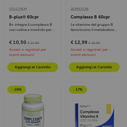
VOLCHEM
JAMIESON
B-plus® 60cpr
Complesso B 60cpr
B+ integra il complesso B
Le vitamine del gruppo B
con colina e inositolo per
favoriscono il metabolismo
energia sostenuta,
energetico, riducono
riducendo...
stanchezza e...
€ 10,50
€ 12,99
€ 14,00
€ 22,90
Accedi o registrati per
Accedi o registrati per
sconti esclusivi
sconti esclusivi
Aggiungi al Carrello
Aggiungi al Carrello
- 20%
- 17%