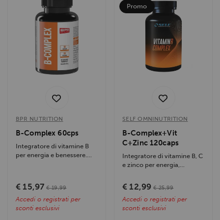
Promo
BPR NUTRITION
SELF OMNINUTRITION
B-Complex 60cps
B-Complex+Vit
C+Zinc 120caps
Integratore di vitamine B
per energia e benessere.
Integratore di vitamine B, C
Supporta il metabolismo,
e zinco per energia,
riduce...
concentrazione e difese
immunitarie....
€ 15,97
€ 12,99
€ 19,99
€ 25,99
Accedi o registrati per
Accedi o registrati per
sconti esclusivi
sconti esclusivi