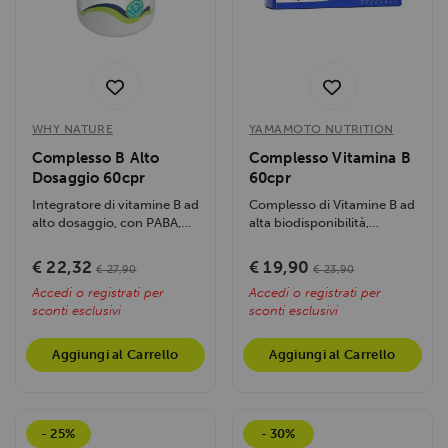
WHY NATURE
YAMAMOTO NUTRITION
Complesso B Alto
Complesso Vitamina B
Dosaggio 60cpr
60cpr
Integratore di vitamine B ad
Complesso di Vitamine B ad
alto dosaggio, con PABA,
alta biodisponibilità,
inositolo e colina, per
arricchito con Colina e...
energia,...
€ 22,32
€ 19,90
€ 27,90
€ 23,90
Accedi o registrati per
Accedi o registrati per
sconti esclusivi
sconti esclusivi
Aggiungi al Carrello
Aggiungi al Carrello
- 25%
- 30%