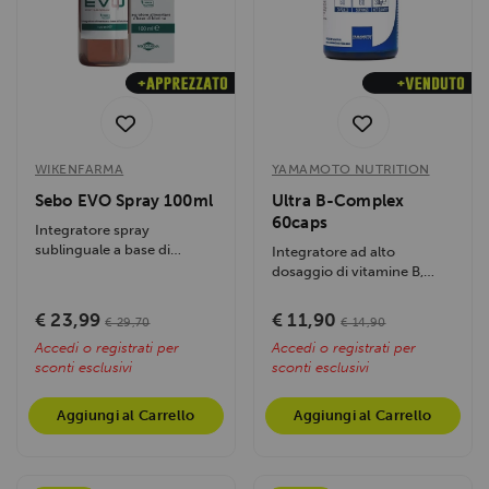
WIKENFARMA
YAMAMOTO NUTRITION
Sebo EVO Spray 100ml
Ultra B-Complex
60caps
Integratore spray
sublinguale a base di
Integratore ad alto
biotina, con aroma mela
dosaggio di vitamine B,
verde, favorisce la...
sostiene il metabolismo
energetico, riduce...
€ 23,99
€ 11,90
€ 29,70
€ 14,90
Accedi o registrati per
Accedi o registrati per
sconti esclusivi
sconti esclusivi
Aggiungi al Carrello
Aggiungi al Carrello