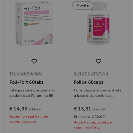
Novità
TSUNAMI PHARMA
INJECT NUTRITION
Foli-Fort 60tabs
Folic+ 60caps
Integrazione purissima di
Formulazione concentrata
acido folico (Vitamina B9)
a base di acido folico
ad altissima...
(Vitamina B9) purissimo in
capsule...
€ 14,93
€ 13,91
€ 19,90
€ 20,00
Accedi o registrati per
Prima era: € 20,00
sconti esclusivi
Accedi o registrati per
sconti esclusivi