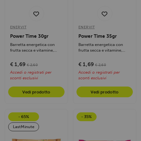
ENERVIT
ENERVIT
Power Time 30gr
Power Time 35gr
Barretta energetica con
Barretta energetica con
frutta secca e vitamine,
frutta secca e vitamine,
ideale per sport outdoor.
ideale per sport outdoor.
Fornisce...
Gusto...
€ 1,69
€ 1,69
€ 2,60
€ 2,60
Accedi o registrati per
Accedi o registrati per
sconti esclusivi
sconti esclusivi
Vedi prodotto
Vedi prodotto
- 65%
- 35%
LastMinute