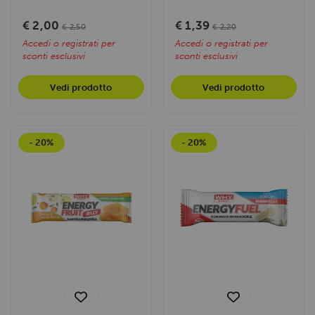
energia costante e
soffiato e frutta. Ideale per
prolungata durante...
un...
€ 2,00
€ 1,39
€ 2,50
€ 2,20
Accedi o registrati per
Accedi o registrati per
sconti esclusivi
sconti esclusivi
Vedi prodotto
Vedi prodotto
- 20%
- 20%