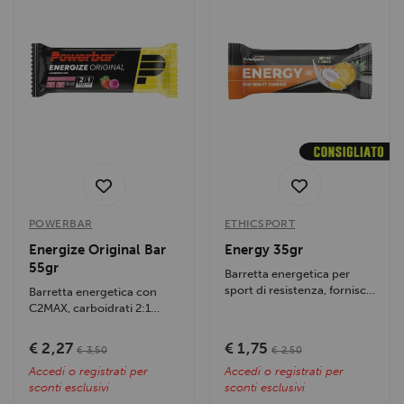
POWERBAR
ETHICSPORT
Energize Original Bar
Energy 35gr
55gr
Barretta energetica per
sport di resistenza, fornisce
Barretta energetica con
energia rapida e duratura,...
C2MAX, carboidrati 2:1
glucosio-fruttosio, sodio e
magnesio....
€ 2,27
€ 1,75
€ 3,50
€ 2,50
Accedi o registrati per
Accedi o registrati per
sconti esclusivi
sconti esclusivi