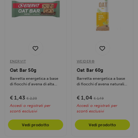
ENERVIT
WEIDER®
Oat Bar 50g
Oat Bar 60g
Barretta energetica a base
Barretta energetica a base
di fiocchi d'avena di alta
di fiocchi d'avena naturali
qualità. Fornisce un...
ad altissima...
€ 1,43
€ 1,04
€ 2,20
€ 1,49
Accedi o registrati per
Accedi o registrati per
sconti esclusivi
sconti esclusivi
Vedi prodotto
Vedi prodotto