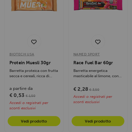
BIOTECH USA
NAMED SPORT
Protein Muesli 30gr
Race Fuel Bar 60gr
Barretta proteica con frutta
Barretta energetica
secca e cereali, ricca di
masticabile al limone, con
fibre, vitamine e minerali....
46g di carboidrati e
rapporto...
a partire da
€ 2,28
€ 3,50
€ 0,53
€ 1,50
Accedi o registrati per
sconti esclusivi
Accedi o registrati per
sconti esclusivi
Vedi prodotto
Vedi prodotto