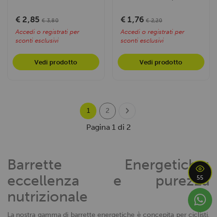
Caramelle gommose
energia rapida e sostiene
energizzanti SCIENCE IN
la...
€ 2,85
€ 1,76
€ 3,80
€ 2,20
SPORT
Accedi o registrati per
Accedi o registrati per
sconti esclusivi
sconti esclusivi
Vedi prodotto
Vedi prodotto
1
2
Pagina 1 di 2
Barrette Energetiche:
eccellenza e purezza
55
nutrizionale
La nostra gamma di barrette energetiche è concepita per ciclisti,