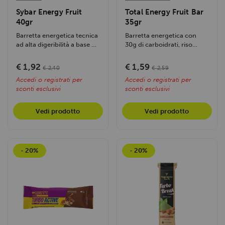
Sybar Energy Fruit
Total Energy Fruit Bar
40gr
35gr
Barretta energetica tecnica
Barretta energetica con
ad alta digeribilità a base di
30g di carboidrati, riso
pasta di frutta reale...
soffiato, miele e frutta,
arricchita...
€ 1,92
€ 1,59
€ 2,40
€ 2,59
Accedi o registrati per
Accedi o registrati per
sconti esclusivi
sconti esclusivi
Vedi prodotto
Vedi prodotto
- 20%
- 20%