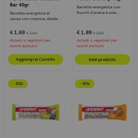
Bar 40gr
Barretta energetica con
fiocchi d’avena e soia,
Barretta energetica al
arricchita con magnesio e...
cacao con creatina, ideale
per lunghe uscite.
Fornisce...
€ 1,69
€ 1,89
€ 2,60
€ 2,90
Accedi o registrati per
Accedi o registrati per
sconti esclusivi
sconti esclusivi
Aggiungi al Carrello
Vedi prodotto
- 35%
- 35%