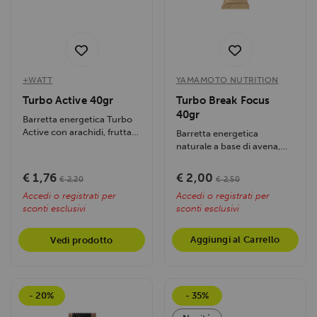
+WATT
YAMAMOTO NUTRITION
Turbo Active 40gr
Turbo Break Focus
40gr
Barretta energetica Turbo
Active con arachidi, frutta
Barretta energetica
secca e miele. Ideale per
naturale a base di avena,
energia...
mandorle e frutta secca,
con...
€ 1,76
€ 2,00
€ 2,20
€ 2,50
Accedi o registrati per
Accedi o registrati per
sconti esclusivi
sconti esclusivi
Aggiungi al Carrello
Vedi prodotto
- 20%
- 35%