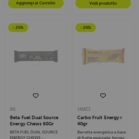
Aggiungi al Carrello
Vedi prodotto
- 25%
- 20%
SIS
+WATT
Beta Fuel Dual Source
Carbo Fruit Energy+
Energy Chews 60Gr
40gr
BETA FUEL DUAL SOURCE
Barretta energetica a base
ENERGY CHEWS -
di frutta essiccata, fornisce