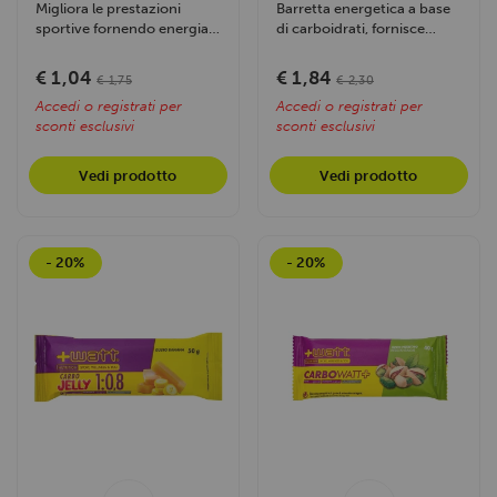
Migliora le prestazioni
Barretta energetica a base
sportive fornendo energia
di carboidrati, fornisce
immediata e prolungata
energia rapida per sport di...
attraverso...
€ 1,04
€ 1,84
€ 1,75
€ 2,30
Accedi o registrati per
Accedi o registrati per
sconti esclusivi
sconti esclusivi
Vedi prodotto
Vedi prodotto
- 20%
- 20%