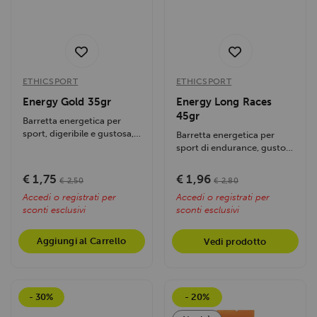
ETHICSPORT
ETHICSPORT
Energy Gold 35gr
Energy Long Races
45gr
Barretta energetica per
sport, digeribile e gustosa,
Barretta energetica per
fornisce energia di lunga
sport di endurance, gusto
durata,...
nocciola e mandorla.
Fornisce energia...
€ 1,75
€ 1,96
€ 2,50
€ 2,80
Accedi o registrati per
Accedi o registrati per
sconti esclusivi
sconti esclusivi
Aggiungi al Carrello
Vedi prodotto
- 30%
- 20%