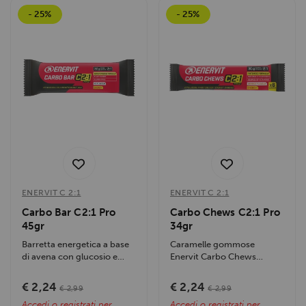
- 25%
- 25%
ENERVIT C 2:1
ENERVIT C 2:1
Carbo Bar C2:1 Pro
Carbo Chews C2:1 Pro
45gr
34gr
Barretta energetica a base
Caramelle gommose
di avena con glucosio e
Enervit Carbo Chews
fruttosio 2:1. Fornisce 30g
C2:1PRO con maltodestrine
di...
e vitamina B1, 30g di...
€ 2,24
€ 2,24
€ 2,99
€ 2,99
Accedi o registrati per
Accedi o registrati per