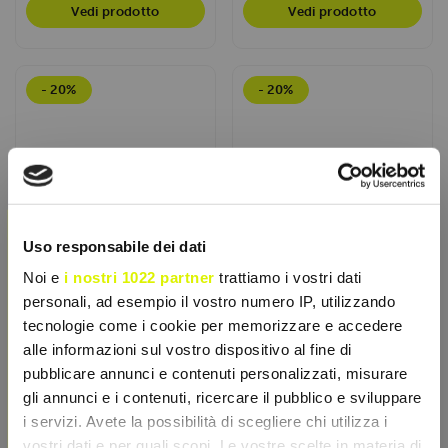
Vedi prodotto
Vedi prodotto
- 20%
- 20%
×
Uso responsabile dei dati
Noi e
i nostri 1022 partner
trattiamo i vostri dati
personali, ad esempio il vostro numero IP, utilizzando
tecnologie come i cookie per memorizzare e accedere
alle informazioni sul vostro dispositivo al fine di
+WATT
+WATT
pubblicare annunci e contenuti personalizzati, misurare
Long Race 80gr
Marza+Ride 35gr
gli annunci e i contenuti, ricercare il pubblico e sviluppare
Barretta energetica Long
Barretta energetica con
i servizi. Avete la possibilità di scegliere chi utilizza i
Race: snack nutriente da
pasta di mandorle e fiocchi
80g con avena, cocco e
d’avena, ricca di...
vostri dati e per quali scopi. Le vostre scelte in materia di