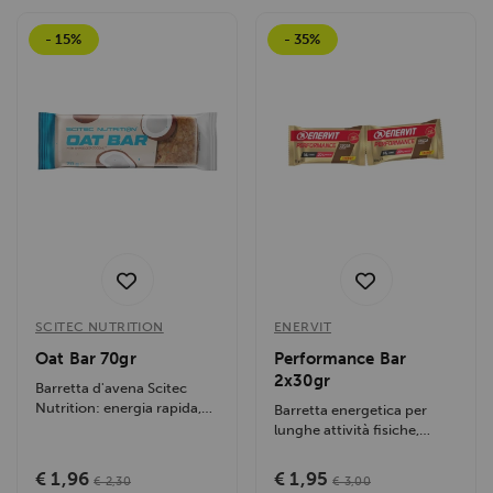
- 15%
- 35%
SCITEC NUTRITION
ENERVIT
Oat Bar 70gr
Performance Bar
2x30gr
Barretta d'avena Scitec
Nutrition: energia rapida,
Barretta energetica per
gusto unico con frutta e
lunghe attività fisiche,
semi....
fornisce carboidrati e
proteine...
€ 1,96
€ 1,95
€ 2,30
€ 3,00