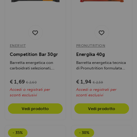
ENERVIT
PRONUTRITION
Competition Bar 30gr
Energika 40g
Barretta energetica con
Barretta energetica tecnica
carboidrati selezionati,
di Pronutrition formulata
senza glutine, a basso
per fornire un apporto
contenuto di...
costante...
€ 1,69
€ 1,94
€ 2,60
€ 2,59
Accedi o registrati per
Accedi o registrati per
sconti esclusivi
sconti esclusivi
Vedi prodotto
Vedi prodotto
- 35%
- 30%