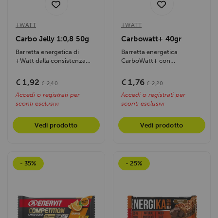
+WATT
+WATT
Carbo Jelly 1:0,8 50g
Carbowatt+ 40gr
Barretta energetica di
Barretta energetica
+Watt dalla consistenza
CarboWatt+ con
gommosa a base di polpa di
carboidrati a rilascio rapido
frutta e...
e progressivo. Ideale...
€ 1,92
€ 1,76
€ 2,40
€ 2,20
Accedi o registrati per
Accedi o registrati per
sconti esclusivi
sconti esclusivi
Vedi prodotto
Vedi prodotto
- 35%
- 25%