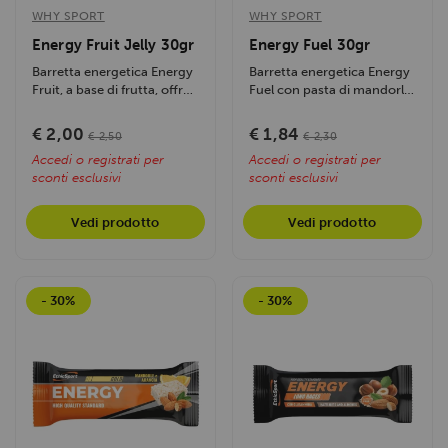
WHY SPORT
WHY SPORT
Energy Fruit Jelly 30gr
Energy Fuel 30gr
Barretta energetica Energy
Barretta energetica Energy
Fruit, a base di frutta, offre
Fuel con pasta di mandorle
energia rapida e gusto....
e ostia: gusto unico e
nutrienti...
€ 2,00
€ 1,84
€ 2,50
€ 2,30
Accedi o registrati per
Accedi o registrati per
sconti esclusivi
sconti esclusivi
Vedi prodotto
Vedi prodotto
- 30%
- 30%