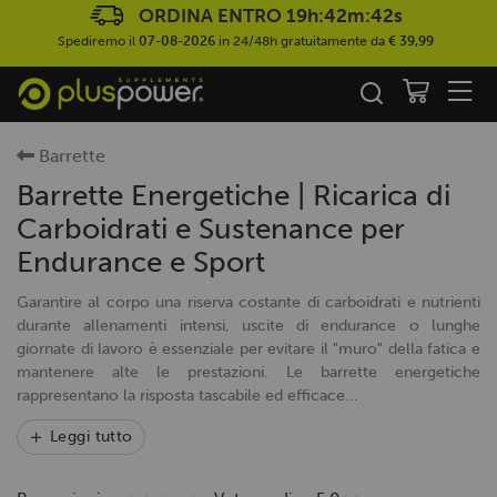
ORDINA ENTRO
19h:42m:41s
Spediremo il
07-08-2026
in 24/48h gratuitamente da
€ 39,99
Barrette
Barrette Energetiche | Ricarica di
Carboidrati e Sustenance per
Endurance e Sport
Garantire al corpo una riserva costante di carboidrati e nutrienti
durante allenamenti intensi, uscite di endurance o lunghe
giornate di lavoro è essenziale per evitare il "muro" della fatica e
mantenere alte le prestazioni. Le barrette energetiche
rappresentano la risposta tascabile ed efficace...
Leggi tutto