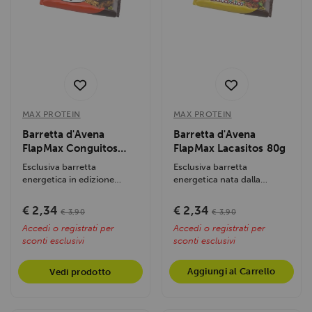
MAX PROTEIN
MAX PROTEIN
Barretta d'Avena
Barretta d'Avena
FlapMax Conguitos
FlapMax Lacasitos 80g
80g
Esclusiva barretta
Esclusiva barretta
energetica in edizione
energetica nata dalla
speciale nata dalla
collaborazione ufficiale tra
collaborazione con...
Max Protein e...
€ 2,34
€ 2,34
€ 3,90
€ 3,90
Accedi o registrati per
Accedi o registrati per
sconti esclusivi
sconti esclusivi
Aggiungi al Carrello
Vedi prodotto