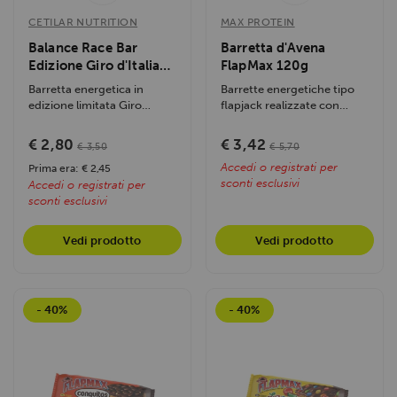
CETILAR NUTRITION
MAX PROTEIN
Balance Race Bar
Barretta d'Avena
Edizione Giro d'Italia
FlapMax 120g
40g
Barretta energetica in
Barrette energetiche tipo
edizione limitata Giro
flapjack realizzate con
d'Italia con tecnologia
fiocchi d'avena di prima
Super Karb...
scelta,...
€ 2,80
€ 3,42
€ 3,50
€ 5,70
Accedi o registrati per
Prima era: € 2,45
sconti esclusivi
Accedi o registrati per
sconti esclusivi
Vedi prodotto
Vedi prodotto
- 40%
- 40%