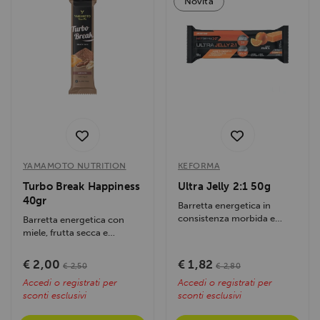
Novità
YAMAMOTO NUTRITION
KEFORMA
Turbo Break Happiness
Ultra Jelly 2:1 50g
40gr
Barretta energetica in
consistenza morbida e
Barretta energetica con
facilmente masticabile,
miele, frutta secca e
formulata con...
proteine vegetali: fornisce
energia...
€ 2,00
€ 1,82
€ 2,50
€ 2,80
Accedi o registrati per
Accedi o registrati per
sconti esclusivi
sconti esclusivi