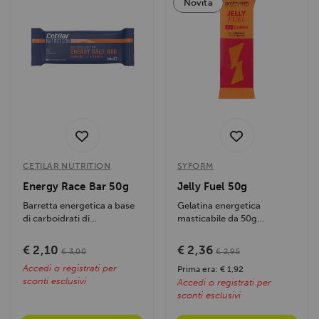
Novità
CETILAR NUTRITION
SYFORM
Energy Race Bar 50g
Jelly Fuel 50g
Barretta energetica a base
Gelatina energetica
di carboidrati di
masticabile da 50g
Pharmanutra. Fornisce
formulata con carboidrati a
energia rapida e...
differente...
€ 2,10
€ 2,36
€ 3,00
€ 2,95
Accedi o registrati per
Prima era: € 1,92
sconti esclusivi
Accedi o registrati per
sconti esclusivi