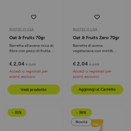
BIOTECH USA
BIOTECH USA
Oat & Fruits 70gr
Oat & Fruits Zero 70gr
Barretta all'avena ricca di
Barretta di avena
fibre con pezzi di frutta,
vegetariana con mirtilli,
ideale per energia e...
senza zuccheri aggiunti.
Ricca di fibre,...
€ 2,04
€ 2,04
€ 2,40
€ 2,40
Accedi o registrati per
Accedi o registrati per
sconti esclusivi
sconti esclusivi
Aggiungi al Carrello
Vedi prodotto
- 35%
- 30%
Novità