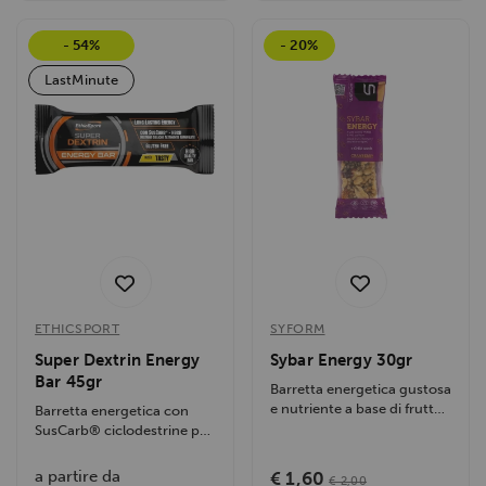
- 54%
- 20%
LastMinute
ETHICSPORT
SYFORM
Super Dextrin Energy
Sybar Energy 30gr
Bar 45gr
Barretta energetica gustosa
e nutriente a base di frutta
Barretta energetica con
secca (arachidi, mandorle,...
SusCarb® ciclodestrine per
energia rapida e
prolungata....
a partire da
€ 1,60
€ 2,00