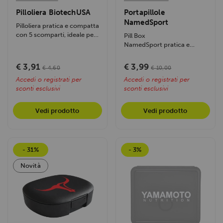
Pilloliera BiotechUSA
Portapillole
NamedSport
Pilloliera pratica e compatta
con 5 scomparti, ideale per
Pill Box
organizzare integratori....
NamedSport pratica e
compatta con 5 scomparti,
ideale per organizzare...
€ 3,91
€ 3,99
€ 4,60
€ 10,00
Accedi o registrati per
Accedi o registrati per
sconti esclusivi
sconti esclusivi
Vedi prodotto
Vedi prodotto
- 31%
- 3%
Novità