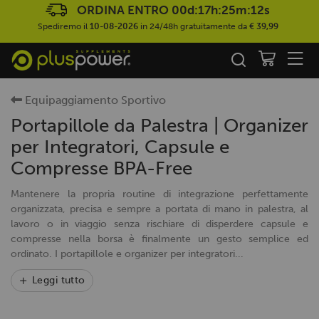
ORDINA ENTRO
00d:17h:25m:12s
Spediremo il
10-08-2026
in 24/48h gratuitamente da
€ 39,99
Equipaggiamento Sportivo
Portapillole da Palestra | Organizer
per Integratori, Capsule e
Compresse BPA-Free
Mantenere la propria routine di integrazione perfettamente
organizzata, precisa e sempre a portata di mano in palestra, al
lavoro o in viaggio senza rischiare di disperdere capsule e
compresse nella borsa è finalmente un gesto semplice ed
ordinato. I portapillole e organizer per integratori...
Leggi tutto