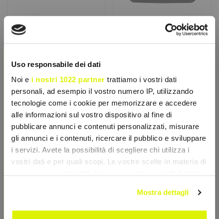
×
INJECT NUTRITION
YAMAMOTO NUTRITION
Uso responsabile dei dati
Torus Pillbox
PillBox 10 scomparti
Noi e
i nostri 1022 partner
trattiamo i vostri dati
Pratico portapillole
Contenitore per pillole con
personali, ad esempio il vostro numero IP, utilizzando
multiscomparto dal design
10 scomparti, ideale per
circolare e compatto.
organizzare integratori
tecnologie come i cookie per memorizzare e accedere
Permette di...
ovunque....
€ 4,17
€ 3,89
alle informazioni sul vostro dispositivo al fine di
€ 6,00
€ 3,99
pubblicare annunci e contenuti personalizzati, misurare
Accedi o registrati per
Prima era: € 6,00
sconti esclusivi
Accedi o registrati per
gli annunci e i contenuti, ricercare il pubblico e sviluppare
sconti esclusivi
i servizi. Avete la possibilità di scegliere chi utilizza i
vostri dati e per quali scopi. Le vostre scelte in materia di
Aggiungi al Carrello
Vedi prodotto
privacy sono applicabili solo su questa proprietà digitale
in cui avete effettuato le vostre scelte. È possibile
Mostra dettagli
modificare o revocare il proprio consenso in qualsiasi
- 27%
momento dalla Dichiarazione sui cookie o facendo clic