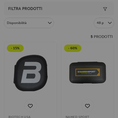
Toggle 
FILTRA PRODOTTI
Disponibilità
48 p
5
PRODOTTI
- 15%
- 60%
BIOTECH USA
NAMED SPORT