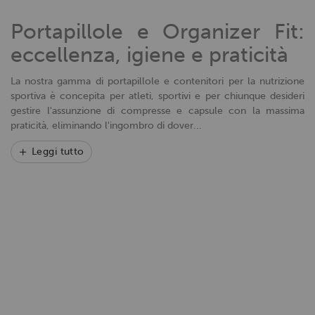
pubblicità e social media, i quali potrebbero combinarle
Portapillole e Organizer Fit:
con altre informazioni che hai fornito loro o che hanno
raccolto dal tuo utilizzo dei loro servizi.
eccellenza, igiene e praticità
La nostra gamma di portapillole e contenitori per la nutrizione
sportiva è concepita per atleti, sportivi e per chiunque desideri
gestire l'assunzione di compresse e capsule con la massima
praticità, eliminando l'ingombro di dover...
Leggi tutto