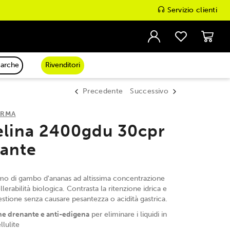
Servizio clienti
arche
Rivenditori
Precedente
Successivo
ARMA
lina 2400gdu 30cpr
nante
imo di gambo d'ananas ad altissima concentrazione
lerabilità biologica. Contrasta la ritenzione idrica e
estione senza causare pesantezza o acidità gastrica.
ne drenante e anti-edigena
per eliminare i liquidi in
llulite