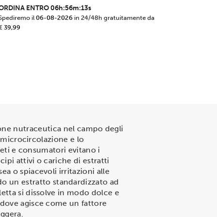
ORDINA ENTRO
06h:56m:12s
Spediremo il
06-08-2026
in 24/48h gratuitamente da
€ 39,99
one nutraceutica nel campo degli
a microcircolazione e lo
leti e consumatori evitano i
pi attivi o cariche di estratti
 o spiacevoli irritazioni alle
 un estratto standardizzato ad
etta si dissolve in modo dolce e
, dove agisce come un fattore
eggera.