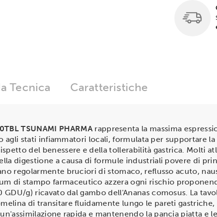
a Tecnica
Caratteristiche
30TBL TSUNAMI PHARMA
rappresenta la massima espressi
o agli stati infiammatori locali, formulata per supportare l
petto del benessere e della tollerabilità gastrica. Molti at
a digestione a causa di formule industriali povere di princi
ano regolarmente bruciori di stomaco, reflusso acuto, nausea
m di stampo farmaceutico azzera ogni rischio proponendo
00 GDU/g) ricavato dal gambo dell'Ananas comosus. La tavol
elina di transitare fluidamente lungo le pareti gastriche
 un'assimilazione rapida e mantenendo la pancia piatta e l