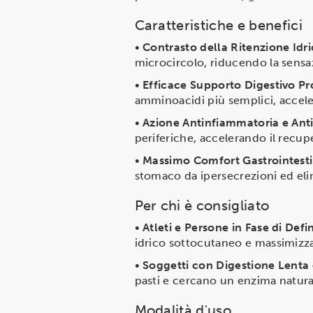
Caratteristiche e benefici
•
Contrasto della Ritenzione Idri
microcircolo, riducendo la sensaz
•
Efficace Supporto Digestivo Pr
amminoacidi più semplici, accel
•
Azione Antinfiammatoria e An
periferiche, accelerando il recu
•
Massimo Comfort Gastrointest
stomaco da ipersecrezioni ed elim
Per chi è consigliato
•
Atleti e Persone in Fase di Defi
idrico sottocutaneo e massimizzan
•
Soggetti con Digestione Lenta
pasti e cercano un enzima natura
Modalità d'uso