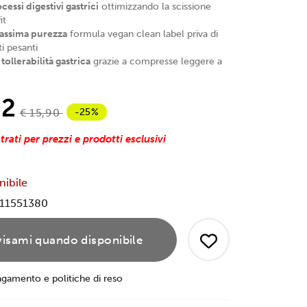
cessi digestivi gastrici
ottimizzando la scissione
it
assima purezza
formula vegan clean label priva di
i pesanti
tollerabilità gastrica
grazie a compresse leggere a
92
-25%
€ 15,90
trati per prezzi e prodotti esclusivi
nibile
11551380
isami quando disponibile
agamento e politiche di reso