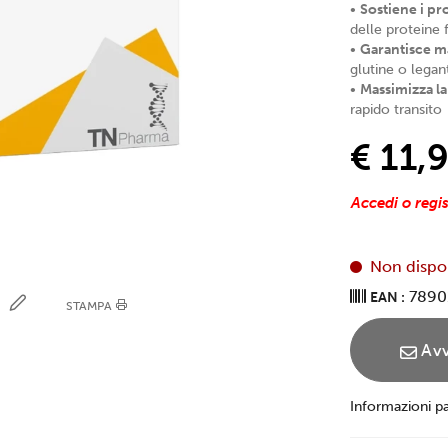
•
Sostiene i pro
delle proteine f
•
Garantisce m
glutine o legant
•
Massimizza la 
rapido transito
€ 11,
Accedi o regis
Non dispo
7890
EAN :
E
STAMPA
Avv
Informazioni p