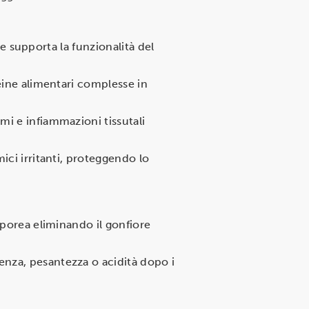
i e supporta la funzionalità del
teine alimentari complesse in
emi e infiammazioni tissutali
mici irritanti, proteggendo lo
rporea eliminando il gonfiore
enza, pesantezza o acidità dopo i