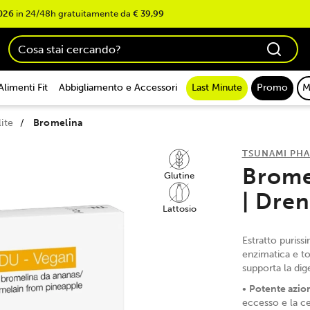
026
in 24/48h gratuitamente da
€ 39,99
Alimenti Fit
Abbigliamento e Accessori
Last Minute
Promo
M
ite
Bromelina
TSUNAMI PH
Brome
Glutine
| Dre
Lattosio
Estratto puriss
enzimatica e tol
supporta la dig
•
Potente azio
eccesso e la ce