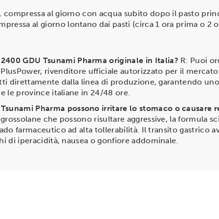
 1 compressa al giorno con acqua subito dopo il pasto princ
ressa al giorno lontano dai pasti (circa 1 ora prima o 2 
 2400 GDU Tsunami Pharma originale in Italia?
R: Puoi or
PlusPower, rivenditore ufficiale autorizzato per il mercato 
atti direttamente dalla linea di produzione, garantendo uno
te le province italiane in 24/48 ore.
 Tsunami Pharma possono irritare lo stomaco o causare r
li grossolane che possono risultare aggressive, la formula s
grado farmaceutico ad alta tollerabilità. Il transito gastri
chi di iperacidità, nausea o gonfiore addominale.