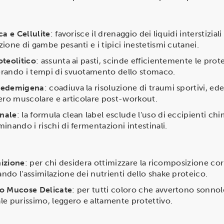
ca e Cellulite
: favorisce il drenaggio dei liquidi interstizial
ione di gambe pesanti e i tipici inestetismi cutanei.
oteolitico
: assunta ai pasti, scinde efficientemente le pro
erando i tempi di svuotamento dello stomaco.
tiedemigena
: coadiuva la risoluzione di traumi sportivi, ed
pero muscolare e articolare post-workout.
inale
: la formula clean label esclude l'uso di eccipienti chi
inando i rischi di fermentazioni intestinali.
nizione
: per chi desidera ottimizzare la ricomposizione co
do l'assimilazione dei nutrienti dello shake proteico.
 o Mucose Delicate
: per tutti coloro che avvertono sonnol
le purissimo, leggero e altamente protettivo.