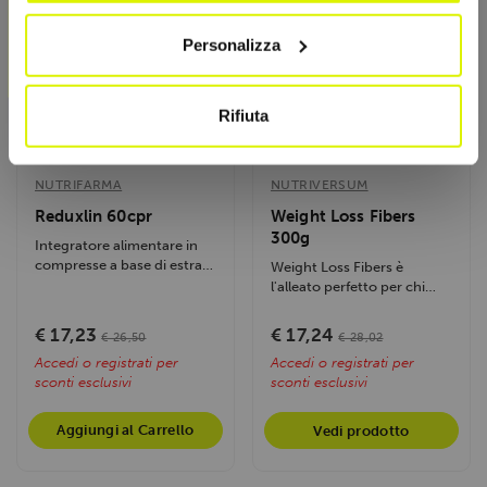
Con il tuo consenso, vorremmo anche:
Personalizza
raccogliere informazioni sulla tua posizione
geografica, con un'approssimazione di qualche
metro,
Rifiuta
Identificare il tuo dispositivo, scansionandolo
attivamente alla ricerca di caratteristiche specifiche
(impronte digitali).
NUTRIFARMA
NUTRIVERSUM
Approfondisci come vengono elaborati i tuoi dati personali
Reduxlin 60cpr
Weight Loss Fibers
e imposta le tue preferenze nella
sezione dettagli
. Puoi
300g
Integratore alimentare in
modificare o ritirare il tuo consenso in qualsiasi momento
compresse a base di estratti
Weight Loss Fibers è
vegetali e nutrienti...
dalla Dichiarazione sui cookie.
l'alleato perfetto per chi
affronta un percorso di...
€ 17,23
€ 17,24
Utilizziamo i cookie per personalizzare contenuti ed
€ 26,50
€ 28,02
Accedi o registrati per
Accedi o registrati per
annunci, per fornire funzionalità dei social media e per
sconti esclusivi
sconti esclusivi
analizzare il nostro traffico. Condividiamo inoltre
informazioni sul modo in cui utilizzi il nostro sito con i
Aggiungi al Carrello
Vedi prodotto
nostri partner che si occupano di analisi dei dati web,
pubblicità e social media, i quali potrebbero combinarle