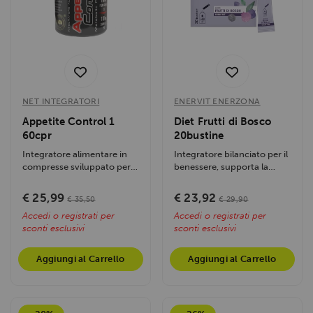
NET INTEGRATORI
ENERVIT ENERZONA
Appetite Control 1
Diet Frutti di Bosco
60cpr
20bustine
Integratore alimentare in
Integratore bilanciato per il
compresse sviluppato per
benessere, supporta la
contrastare la fame nervosa
forma fisica e l’equilibrio...
e...
€ 25,99
€ 23,92
€ 35,50
€ 29,90
Accedi o registrati per
Accedi o registrati per
sconti esclusivi
sconti esclusivi
Aggiungi al Carrello
Aggiungi al Carrello