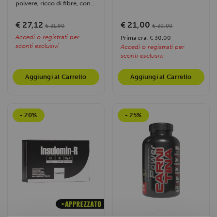
ad alta concentrazione.
polvere, ricco di fibre, con
Svolge un'azione...
glucomannano e cromo.
Supporta la...
€ 27,12
€ 21,00
€ 31,90
€ 30,00
Accedi o registrati per
Prima era: € 30,00
sconti esclusivi
Accedi o registrati per
sconti esclusivi
Aggiungi al Carrello
Aggiungi al Carrello
- 20%
- 25%