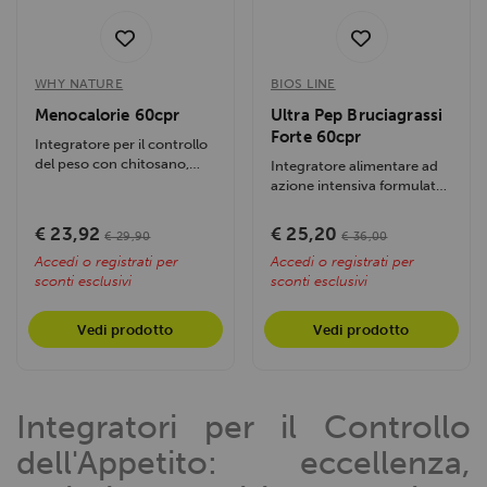
WHY NATURE
BIOS LINE
Menocalorie 60cpr
Ultra Pep Bruciagrassi
Forte 60cpr
Integratore per il controllo
del peso con chitosano,
Integratore alimentare ad
gimnema, fagiolo bianco e...
azione intensiva formulato
da Bios Line per supportare
il...
€ 23,92
€ 25,20
€ 29,90
€ 36,00
Accedi o registrati per
Accedi o registrati per
sconti esclusivi
sconti esclusivi
Vedi prodotto
Vedi prodotto
Integratori per il Controllo
dell'Appetito: eccellenza,