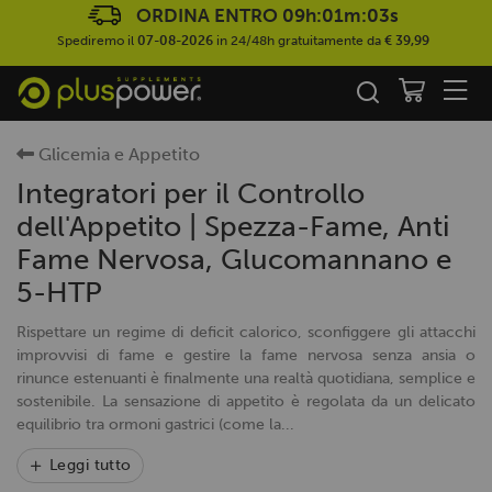
ORDINA ENTRO
09h:01m:03s
Spediremo il
07-08-2026
in 24/48h gratuitamente da
€ 39,99
Glicemia e Appetito
Integratori per il Controllo
dell'Appetito | Spezza-Fame, Anti
Fame Nervosa, Glucomannano e
5-HTP
Rispettare un regime di deficit calorico, sconfiggere gli attacchi
improvvisi di fame e gestire la fame nervosa senza ansia o
rinunce estenuanti è finalmente una realtà quotidiana, semplice e
sostenibile. La sensazione di appetito è regolata da un delicato
equilibrio tra ormoni gastrici (come la...
Leggi tutto