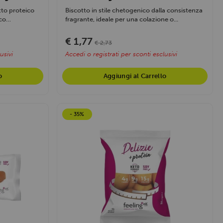
to proteico
Biscotto in stile chetogenico dalla consistenza
co
fragrante, ideale per una colazione o...
€ 1,77
€ 2,73
usivi
Accedi o registrati per sconti esclusivi
o
Aggiungi al Carrello
- 35%