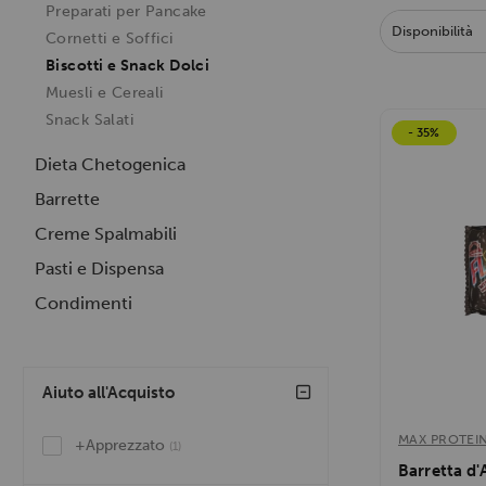
Preparati per Pancake
Disponibilità
Cornetti e Soffici
Biscottone Sta
Biscotti e Snack Dolci
Muesli e Cereali
Tutti i prodot
e i prezzi molt
Snack Salati
- 35%
Dieta Chetogenica
Barrette
Creme Spalmabili
Pasti e Dispensa
Condimenti
Aiuto all'Acquisto
MAX PROTEI
+Apprezzato
(1)
Barretta d