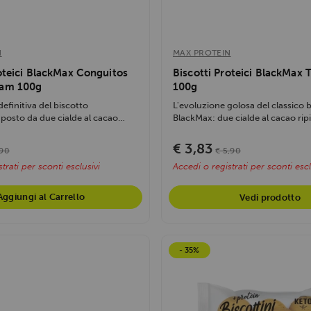
N
MAX PROTEIN
oteici BlackMax Conguitos
Biscotti Proteici BlackMax 
eam 100g
100g
efinitiva del biscotto
L'evoluzione golosa del classico 
posto da due cialde al cacao
BlackMax: due cialde al cacao ripie
€ 3,83
,90
€ 5,90
trati per sconti esclusivi
Accedi o registrati per sconti escl
Aggiungi al Carrello
Vedi prodotto
- 35%