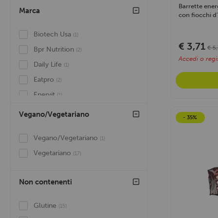
Barrette ener
Marca
con fiocchi d'
Biotech Usa
(1)
€ 3,71
€ 5
Bpr Nutrition
(2)
Accedi o regis
Daily Life
(1)
Eatpro
(2)
Enervit
(1)
Enervit Enerzona
(4)
Vegano/Vegetariano
- 35%
Eurosup
(1)
Vegano/Vegetariano
(1)
Feeling Ok
(13)
Vegetariano
(17)
Pronutrition
(1)
Mars
(2)
Non contenenti
Sportyfood
(3)
Volchem
(1)
Glutine
(15)
Why Nature
(10)