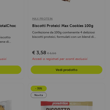
MAX PROTEIN
TotalChoc
Biscotti Proteici Max Cookies 100g
Confezione da 100g contenente 4 deliziosi
biscotti proteici, formulati con un blend di...
biscotto
ne di...
€ 3,58
€ 5,50
usivi
Accedi o registrati per sconti esclusivi
Vedi prodotto
- 35%
Novità