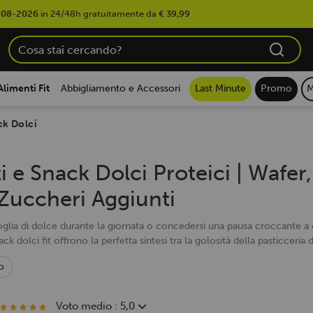
-08-2026
in 24/48h gratuitamente da
€ 39,99
Alimenti Fit
Abbigliamento e Accessori
Last Minute
Promo
M
ck Dolci
i e Snack Dolci Proteici | Wafer
Zuccheri Aggiunti
oglia di dolce durante la giornata o concedersi una pausa croccante a
nack dolci fit offrono la perfetta sintesi tra la golosità della pasticceria 
o
Voto medio : 5,0