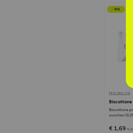
- 35%
FEELING OK
Biscottone 
Biscottone pr
zuccheri (0,25g
€ 1,69
€ 2