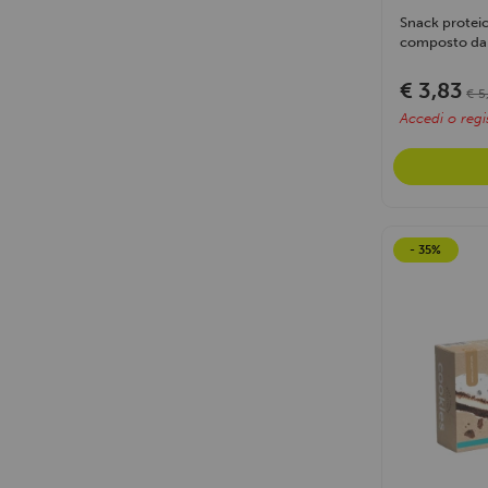
Snack proteic
composto da 
ricoperto...
€ 3,83
€ 5
Accedi o regis
- 35%