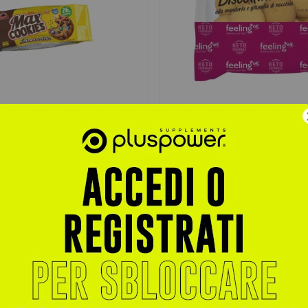
N
FEELING OK
oteici Max Cookies Lacasitos
Biscottini +Protein 50gr
Biscottini proteici da 50g, con 40
senza glutine né olio di palma....
scotto in stile americano,
oteico, arricchito da pepite di...
€ 1,82
6,50
€ 2,80
trati per sconti esclusivi
Accedi o registrati per sconti escl
Aggiungi al Carrello
Vedi prodotto