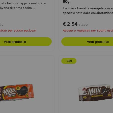
80g
getiche tipo flapjack realizzate
avena di prima scelta,...
Esclusiva barretta energetica in 
speciale nata dalla collaborazione
€ 2,54
,70
€ 3,90
trati per sconti esclusivi
Accedi o registrati per sconti escl
Vedi prodotto
Vedi prodotto
- 35%