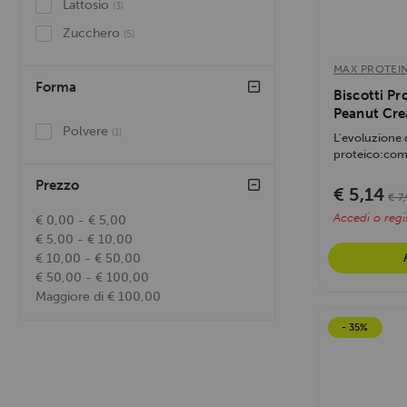
Lattosio
(3)
Yamamoto Nutrition
(1)
Zucchero
(5)
Fitporn
(1)
MAX PROTEI
Nutriversum
(1)
Forma
Biscotti Pr
CiaoCarb
(15)
Peanut Cr
Polvere
(1)
Max Protein
L'evoluzione d
(9)
proteico:com
Gam's Protein
(2)
che...
Prezzo
€ 5,14
Weider®
(3)
€ 7
Accedi o regis
€ 0,00 - € 5,00
RTP Rock The Protein
(1)
€ 5,00 - € 10,00
€ 10,00 - € 50,00
€ 50,00 - € 100,00
Maggiore di € 100,00
- 35%