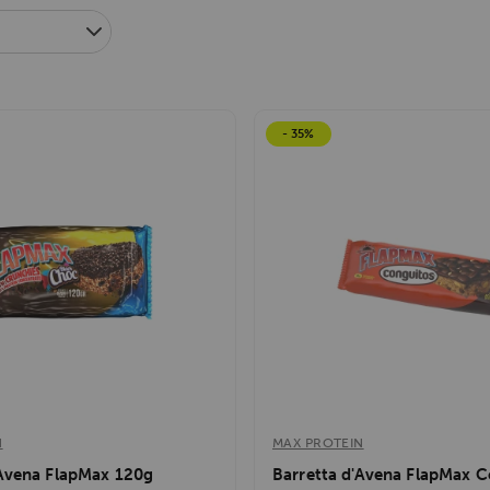
rt 50gr
ti che prendo da voi sono fenomenali
o vantaggiosi.
- 35%
N
MAX PROTEIN
'Avena FlapMax 120g
Barretta d'Avena FlapMax C