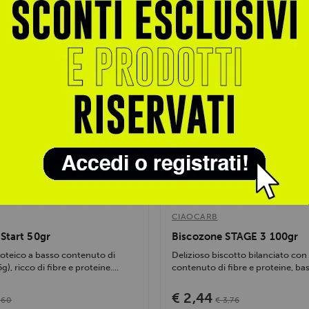
- 35%
CIAOCARB
Start 50gr
Biscozone STAGE 3 100gr
oteico a basso contenuto di
Delizioso biscotto bilanciato con 
), ricco di fibre e proteine....
contenuto di fibre e proteine, bass
€ 2,44
,60
€ 3,76