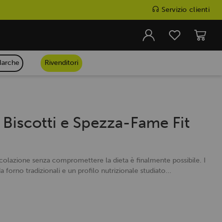
Servizio clienti
arche
Rivenditori
, Biscotti e Spezza-Fame Fit
 colazione senza compromettere la dieta è finalmente possibile. I
da forno tradizionali e un profilo nutrizionale studiato...