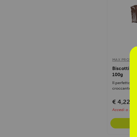
MAX PROTEI
Biscotti Pr
100g
Il perfetto bi
croccante e pr
€ 4,22
€ 
Accedi o regis