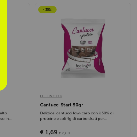
- 35%
FEELING OK
Cantucci Start 50gr
alto
Deliziosi cantucci low-carb con il 30% di
o in...
proteine e soli 4g di carboidrati per...
€ 1,69
€ 2,60