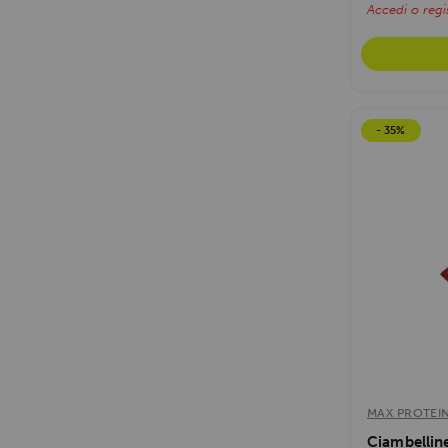
Accedi o regis
- 35%
MAX PROTEI
Ciambellin