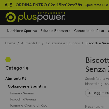
ORDINA ENTRO
02d:15h:02m:37s
Spediremo il
10
Nutrizione Sportiva
Salute e Benessere
Controllo del Peso
Home
Alimenti Fit
Colazione e Spuntini
Biscotti e Sna
Biscott
Senza 
Categorie
Alimenti Fit
Soddisfare la v
biscotti e gli s
Colazione e Spuntini
Leggi tutt
Farine d'Avena
Fiocchi d'Avena
Farine e Creme di Riso
Recensioni :