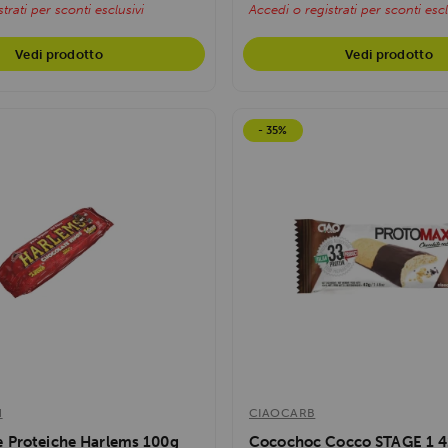
trati per sconti esclusivi
Accedi o registrati per sconti escl
Vedi prodotto
Vedi prodotto
- 35%
N
CIAOCARB
e Proteiche Harlems 100g
Cocochoc Cocco STAGE 1 