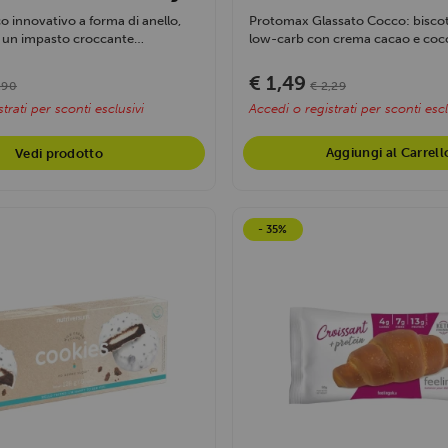
o innovativo a forma di anello,
Protomax Glassato Cocco: biscot
un impasto croccante
low-carb con crema cacao e coc
essiccato,...
€ 1,49
,90
€ 2,29
trati per sconti esclusivi
Accedi o registrati per sconti escl
Aggiungi al Carrell
Vedi prodotto
- 35%