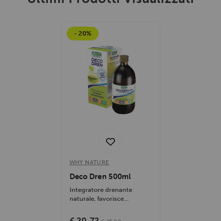
- 20%
WHY NATURE
Deco Dren 500ml
Integratore drenante
naturale, favorisce
l'eliminazione dei liquidi in
eccesso,...
€ 20,72