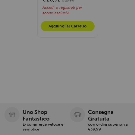
€ 25,90
Accedi o registrati per
sconti esclusivi
Aggiungi al Carrello
Uno Shop
Consegna
Fantastico
Gratuita
E-commerce veloce e
con ordini superiori a
semplice
€39,99