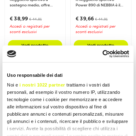
sostegno medio, offre
Power 890 di NEBBIA è il
comfort, libertà di
perfetto connubio tra...
movimento e...
€ 38,99
€ 39,66
€ 44,01
€ 44,01
Accedi o registrati per
Accedi o registrati per
sconti esclusivi
sconti esclusivi
Vedi prodotto
Vedi prodotto
- 8%
- 12%
Uso responsabile dei dati
Noi e
i nostri 1022 partner
trattiamo i vostri dati
personali, ad esempio il vostro numero IP, utilizzando
tecnologie come i cookie per memorizzare e accedere
alle informazioni sul vostro dispositivo al fine di
pubblicare annunci e contenuti personalizzati, misurare
gli annunci e i contenuti, ricercare il pubblico e sviluppare
i servizi. Avete la possibilità di scegliere chi utilizza i
vostri dati e per quali scopi. Le vostre scelte in materia di