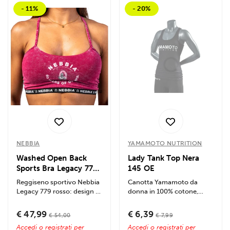
- 11%
- 20%
NEBBIA
YAMAMOTO NUTRITION
Washed Open Back
Lady Tank Top Nera
Sports Bra Legacy 779
145 OE
Rosso
Reggiseno sportivo Nebbia
Canotta Yamamoto da
Legacy 779 rosso: design a
donna in 100% cotone,
schiena aperta, supporto
traspirante e confortevole,
medio,...
ideale per...
€ 47,99
€ 6,39
€ 54,00
€ 7,99
Accedi o registrati per
Accedi o registrati per