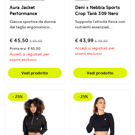
Aura Jacket
Deni x Nebbia Sports
Performance
Crop Tank 309 Nero
Giacca sportiva da donna
Supporta l'attività fisica con
dal taglio ergonomico
nutrienti essenziali,
performante nella
ottimizzando energia,...
colorazione Obsidian...
€ 45,50
€ 43,99
€ 65,00
€ 49,00
Accedi o registrati per
Prima era: € 65,00
sconti esclusivi
Accedi o registrati per
sconti esclusivi
Vedi prodotto
Vedi prodotto
- 25%
- 25%