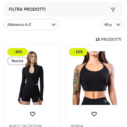
Toggle 
FILTRA PRODOTTI
Alfabetico A-Z
48 p
15
PRODOTTI
- 30%
- 10%
Novità
INJECT NUTRITION
NEBBIA