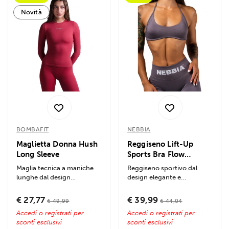
Novità
BOMBAFIT
NEBBIA
Maglietta Donna Hush
Reggiseno Lift-Up
Long Sleeve
Sports Bra Flow
Seamless
Maglia tecnica a maniche
Reggiseno sportivo dal
lunghe dal design
design elegante e
essenziale e sportivo.
funzionale, dotato di
Realizzata in tessuto...
tecnologia seamless e...
€ 27,77
€ 39,99
€ 49,99
€ 44,04
Accedi o registrati per
Accedi o registrati per
sconti esclusivi
sconti esclusivi