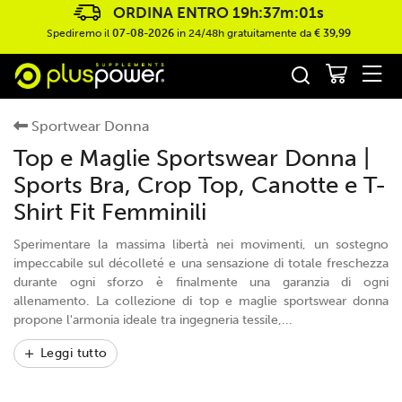
ORDINA ENTRO
19h:37m:01s
Spediremo il
07-08-2026
in 24/48h gratuitamente da
€ 39,99
Sportwear Donna
Top e Maglie Sportswear Donna |
Sports Bra, Crop Top, Canotte e T-
Shirt Fit Femminili
Sperimentare la massima libertà nei movimenti, un sostegno
impeccabile sul décolleté e una sensazione di totale freschezza
durante ogni sforzo è finalmente una garanzia di ogni
allenamento. La collezione di top e maglie sportswear donna
propone l'armonia ideale tra ingegneria tessile,...
Leggi tutto