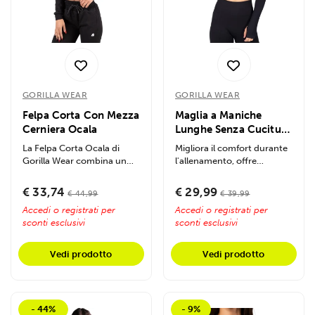
GORILLA WEAR
GORILLA WEAR
Felpa Corta Con Mezza
Maglia a Maniche
Cerniera Ocala
Lunghe Senza Cuciture
Hilton
La Felpa Corta Ocala di
Migliora il comfort durante
Gorilla Wear combina un
l'allenamento, offre
design moderno "cropped"
vestibilità aderente senza...
con...
€ 33,74
€ 29,99
€ 44,99
€ 39,99
Accedi o registrati per
Accedi o registrati per
sconti esclusivi
sconti esclusivi
Vedi prodotto
Vedi prodotto
- 44%
- 9%