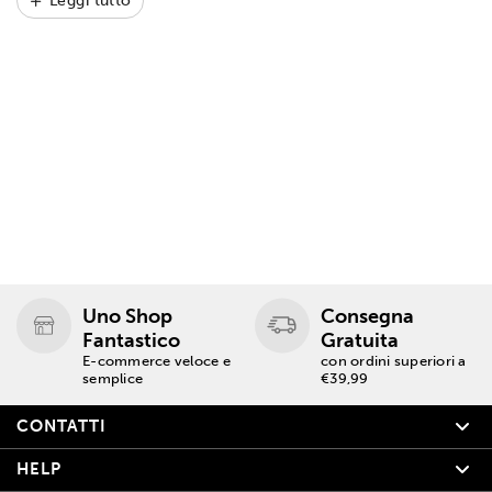
Leggi tutto
Uno Shop
Consegna
Fantastico
Gratuita
E-commerce veloce e
con ordini superiori a
semplice
€39,99
CONTATTI
HELP