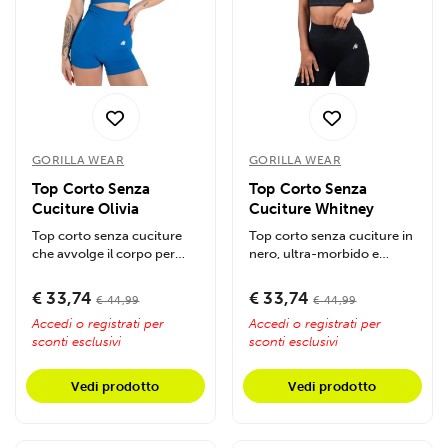
Utilizziamo i cookie per personalizzare contenuti ed
annunci, per fornire funzionalità dei social media e per
analizzare il nostro traffico. Condividiamo inoltre
informazioni sul modo in cui utilizzi il nostro sito con i
nostri partner che si occupano di analisi dei dati web,
pubblicità e social media, i quali potrebbero combinarle
con altre informazioni che hai fornito loro o che hanno
GORILLA WEAR
GORILLA WEAR
raccolto dal tuo utilizzo dei loro servizi.
Top Corto Senza
Top Corto Senza
Cuciture Olivia
Cuciture Whitney
Top corto senza cuciture
Top corto senza cuciture in
che avvolge il corpo per
nero, ultra-morbido e
massima libertà nei
traspirante con tessuto che
movimenti,...
assorbe...
€ 33,74
€ 33,74
€ 44,99
€ 44,99
Accedi o registrati per
Accedi o registrati per
sconti esclusivi
sconti esclusivi
Vedi prodotto
Vedi prodotto