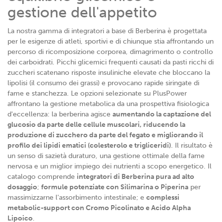
analizzare il nostro traffico. Condividiamo inoltre
gestione dell'appetito
informazioni sul modo in cui utilizzi il nostro sito con i
nostri partner che si occupano di analisi dei dati web,
La nostra gamma di integratori a base di Berberina è progettata
per le esigenze di atleti, sportivi e di chiunque stia affrontando un
pubblicità e social media, i quali potrebbero combinarle
percorso di ricomposizione corporea, dimagrimento o controllo
con altre informazioni che hai fornito loro o che hanno
dei carboidrati. Picchi glicemici frequenti causati da pasti ricchi di
raccolto dal tuo utilizzo dei loro servizi.
zuccheri scatenano risposte insuliniche elevate che bloccano la
lipolisi (il consumo dei grassi) e provocano rapide siringate di
fame e stanchezza. Le opzioni selezionate su PlusPower
affrontano la gestione metabolica da una prospettiva fisiologica
d'eccellenza: la berberina agisce
aumentando la captazione del
glucosio da parte delle cellule muscolari, riducendo la
produzione di zucchero da parte del fegato e migliorando il
profilo dei lipidi ematici (colesterolo e trigliceridi)
. Il risultato è
un senso di sazietà duraturo, una gestione ottimale della fame
nervosa e un miglior impiego dei nutrienti a scopo energetico. Il
catalogo comprende
integratori di Berberina pura ad alto
dosaggio
;
formule potenziate con Silimarina o Piperina
per
massimizzarne l'assorbimento intestinale; e
complessi
metabolic-support con Cromo Picolinato e Acido Alpha
Lipoico
.