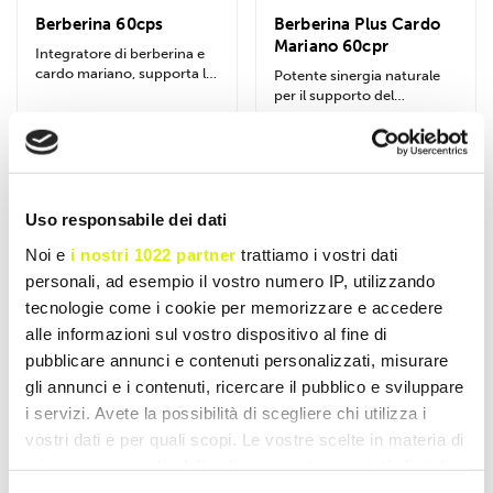
Berberina 60cps
Berberina Plus Cardo
Mariano 60cpr
Integratore di berberina e
cardo mariano, supporta la
Potente sinergia naturale
salute cardiovascolare,...
per il supporto del
metabolismo glucidico e
lipidico. Combina...
€ 23,92
€ 22,29
€ 29,90
€ 29,90
Accedi o registrati per
Accedi o registrati per
sconti esclusivi
sconti esclusivi
Uso responsabile dei dati
Aggiungi al Carrello
Aggiungi al Carrello
Noi e
i nostri 1022 partner
trattiamo i vostri dati
personali, ad esempio il vostro numero IP, utilizzando
tecnologie come i cookie per memorizzare e accedere
- 20%
- 20%
alle informazioni sul vostro dispositivo al fine di
pubblicare annunci e contenuti personalizzati, misurare
gli annunci e i contenuti, ricercare il pubblico e sviluppare
i servizi. Avete la possibilità di scegliere chi utilizza i
vostri dati e per quali scopi. Le vostre scelte in materia di
privacy sono applicabili solo su questa proprietà digitale
in cui avete effettuato le vostre scelte. È possibile