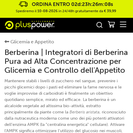
ORDINA ENTRO
02d:23h:26m:08s
Spediremo il
10-08-2026
in 24/48h gratuitamente da
€ 39,99
Glicemia e Appetito
Berberina | Integratori di Berberina
Pura ad Alta Concentrazione per
Glicemia e Controllo dell'Appetito
Mantenere stabili i livelli di zucchero nel sangue, prevenire i
picchi glicemici dopo i pasti ed eliminare la fame nervosa e le
voglie improvvise di carboidrati è finalmente un obiettivo
quotidiano semplice, mirato ed efficace. La berberina è un
alcaloide vegetale ad altissima bio-attività, estratto
principalmente da piante come la
Berberis aristata
, riconosciuto
dalla nutraceutica moderna come uno dei più potenti attivatori
dell'enzima AMPK (la "centralina energetica" cellulare). Attivare
l'AMPK significa ottimizzare l'utilizzo del glucosio nei muscoli,