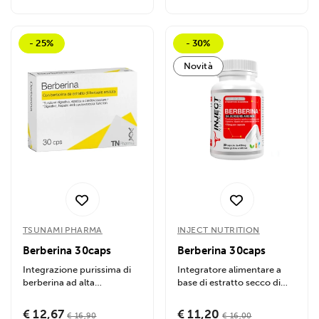
- 25%
- 30%
Novità
TSUNAMI PHARMA
INJECT NUTRITION
Berberina 30caps
Berberina 30caps
Integrazione purissima di
Integratore alimentare a
berberina ad alta
base di estratto secco di
titolazione e tollerabilità...
berberina purissima in
capsule....
€ 12,67
€ 11,20
€ 16,90
€ 16,00