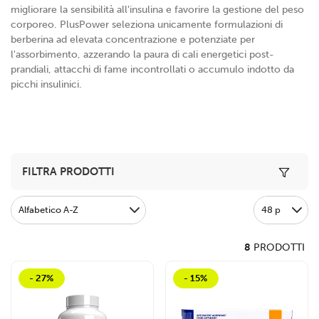
migliorare la sensibilità all'insulina e favorire la gestione del peso
corporeo. PlusPower seleziona unicamente formulazioni di
berberina ad elevata concentrazione e potenziate per
l'assorbimento, azzerando la paura di cali energetici post-
prandiali, attacchi di fame incontrollati o accumulo indotto da
picchi insulinici.
Toggle 
FILTRA PRODOTTI
Alfabetico A-Z
48 p
8
PRODOTTI
- 27%
- 15%