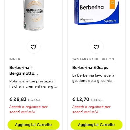
INNER
YAMAMOTO NUTRITION
Berberina +
Berberina 30caps
Bergamotto
La berberina favorisce la
liposomiale 60caps
gestione della glicemia,
Potenzia le tue prestazioni
supporta la salute
fisiche, incrementa energia
cardiovascolare e...
e resistenza, accelera il...
€ 28,83
€ 12,70
€ 39,50
€ 14,90
Accedi o registrati per
Accedi o registrati per
sconti esclusivi
sconti esclusivi
Aggiungi al Carrello
Aggiungi al Carrello