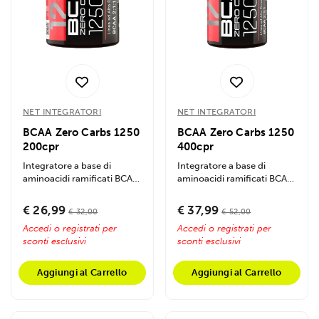
NET INTEGRATORI
NET INTEGRATORI
BCAA Zero Carbs 1250
BCAA Zero Carbs 1250
200cpr
400cpr
Integratore a base di
Integratore a base di
aminoacidi ramificati BCAA
aminoacidi ramificati BCAA
in rapporto 2:1:1 con
in rapporto 2:1:1 con
formulazione...
formulazione...
€ 26,99
€ 37,99
€ 32,00
€ 52,00
Accedi o registrati per
Accedi o registrati per
sconti esclusivi
sconti esclusivi
Aggiungi al Carrello
Aggiungi al Carrello