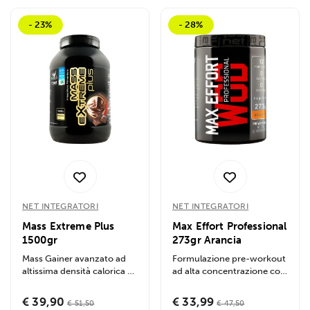
- 23%
- 28%
NET INTEGRATORI
NET INTEGRATORI
Mass Extreme Plus
Max Effort Professional
1500gr
273gr Arancia
Mass Gainer avanzato ad
Formulazione pre-workout
altissima densità calorica e
ad alta concentrazione con
nutrizionale, formulato
aminoacidi, precursori del
per...
nitrato...
€ 39,90
€ 33,99
€ 51,50
€ 47,50