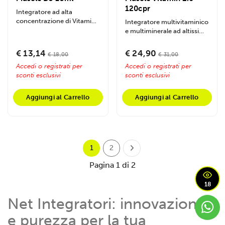
120cpr
Integratore ad alta
concentrazione di Vitamina
Integratore multivitaminico
D3 progettato per
e multiminerale ad altissima
supportare la salute...
concentrazione, potenziato
con...
€ 13,14
€ 24,90
€ 18,00
€ 31,00
Accedi o registrati per
Accedi o registrati per
sconti esclusivi
sconti esclusivi
Aggiungi al Carrello
Aggiungi al Carrello
1
2
Pagina 1 di 2
18
Net Integratori: innovazione
e purezza per la tua