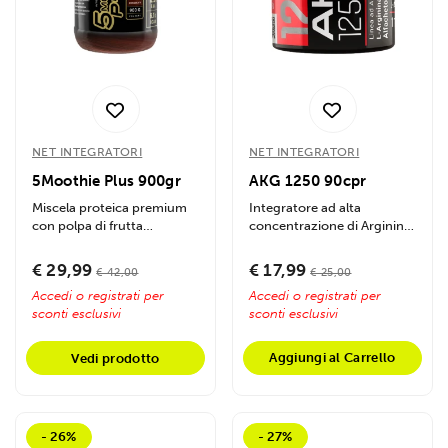
NET INTEGRATORI
NET INTEGRATORI
5Moothie Plus 900gr
AKG 1250 90cpr
Miscela proteica premium
Integratore ad alta
con polpa di frutta
concentrazione di Arginina
disidratata ad altissima...
Alfa-Cetoglutarato (AKG) in
compresse da...
€ 29,99
€ 17,99
€ 42,00
€ 25,00
Accedi o registrati per
Accedi o registrati per
sconti esclusivi
sconti esclusivi
Aggiungi al Carrello
Vedi prodotto
- 26%
- 27%