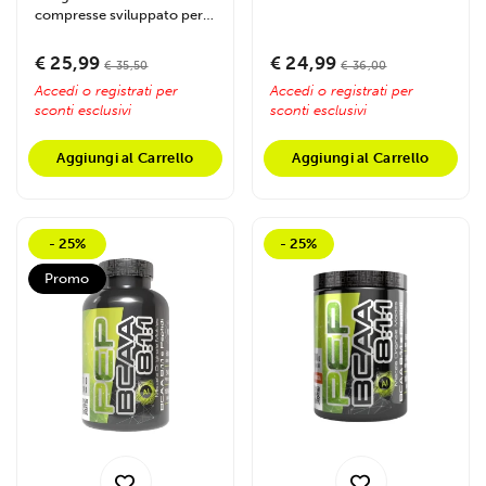
glucosamina, condroitina,
compresse sviluppato per
MSM ed estratti...
contrastare la fame nervosa
e...
€ 25,99
€ 24,99
€ 35,50
€ 36,00
Accedi o registrati per
Accedi o registrati per
sconti esclusivi
sconti esclusivi
Aggiungi al Carrello
Aggiungi al Carrello
- 25%
- 25%
Promo