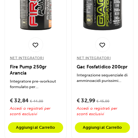
NET INTEGRATORI
NET INTEGRATORI
Fire Pump 250gr
Gac Fosfatidico 200cpr
Arancia
Integrazione sequenziale di
amminoacidi purissimi
Integratore pre-workout
potenziata con Acido
formulato per
Fosfatidico ad...
massimizzare la
produzione di ossido
€ 32,84
€ 32,99
€ 44,00
€ 45,00
nitrico,...
Accedi o registrati per
Accedi o registrati per
sconti esclusivi
sconti esclusivi
Aggiungi al Carrello
Aggiungi al Carrello