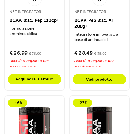
NET INTEGRATORI
NET INTEGRATORI
BCAA 8:1:1 Pep 110cpr
BCAA Pep 8:1:1 AI
200gr
Formulazione
amminoacidica
Integratore innovativo a
d'avanguardia con bcaa
base di aminoacidi
legati in piccoli peptidi ad...
ramificati in forma
peptidica con rapporto...
€ 26,99
€ 28,49
€ 36,00
€ 38,00
Accedi o registrati per
Accedi o registrati per
sconti esclusivi
sconti esclusivi
Aggiungi al Carrello
Vedi prodotto
- 16%
- 27%