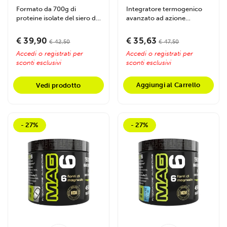
Formato da 700g di
Integratore termogenico
proteine isolate del siero del
avanzato ad azione
latte ad elevata purezza....
lipolitica, formulato con
estratti vegetali...
€ 39,90
€ 35,63
€ 42,50
€ 47,50
Accedi o registrati per
Accedi o registrati per
sconti esclusivi
sconti esclusivi
Aggiungi al Carrello
Vedi prodotto
- 27%
- 27%