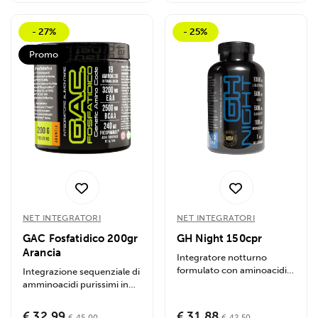
- 27%
- 25%
Promo
NET INTEGRATORI
NET INTEGRATORI
GAC Fosfatidico 200gr
GH Night 150cpr
Arancia
Integratore notturno
formulato con aminoacidi e
Integrazione sequenziale di
precursori specifici per
amminoacidi purissimi in
stimolare la...
polvere potenziata con
Acido...
€ 32,99
€ 31,88
€ 45,00
€ 42,50