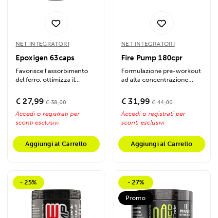
Utilizziamo i cookie per personalizzare contenuti ed
annunci, per fornire funzionalità dei social media e per
analizzare il nostro traffico. Condividiamo inoltre
informazioni sul modo in cui utilizzi il nostro sito con i
NET INTEGRATORI
NET INTEGRATORI
nostri partner che si occupano di analisi dei dati web,
Epoxigen 63caps
Fire Pump 180cpr
pubblicità e social media, i quali potrebbero combinarle
Favorisce l'assorbimento
Formulazione pre-workout
con altre informazioni che hai fornito loro o che hanno
del ferro, ottimizza il
ad alta concentrazione
raccolto dal tuo utilizzo dei loro servizi.
trasporto di ossigeno,
progettata per
migliora...
massimizzare la...
€ 27,99
€ 31,99
€ 38,00
€ 44,00
Accedi o registrati per
Accedi o registrati per
sconti esclusivi
sconti esclusivi
Aggiungi al Carrello
Aggiungi al Carrello
- 25%
- 27%
Promo