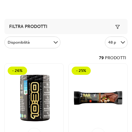
Toggle 
FILTRA PRODOTTI
Disponibilità
48 p
79
PRODOTTI
- 26%
- 25%