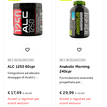
NET INTEGRATORI
NET INTEGRATORI
ALC 1250 60cpr
Anabolic Morning
240cpr
Integratore ad elevato
dosaggio di Acetil L-
Formulazione avanzata
Carnitina in compresse.
progettata per
Promuove...
interrompere
istantaneamente il
€ 17,49
€ 29,99
€ 23,50
€ 41,00
catabolismo...
Accedi o registrati per
Accedi o registrati per
sconti esclusivi
sconti esclusivi