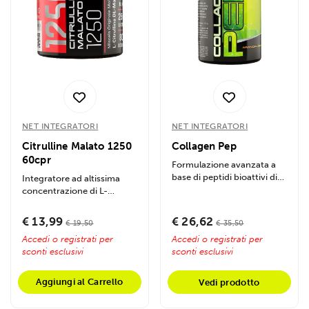
NET INTEGRATORI
NET INTEGRATORI
Citrulline Malato 1250
Collagen Pep
60cpr
Formulazione avanzata a
base di peptidi bioattivi di
Integratore ad altissima
collagene idrolizzato ad
concentrazione di L-
altissima...
Citrullina Malato progettato
per stimolare...
€ 13,99
€ 26,62
€ 19,50
€ 35,50
Accedi o registrati per
Accedi o registrati per
sconti esclusivi
sconti esclusivi
Aggiungi al Carrello
Vedi prodotto