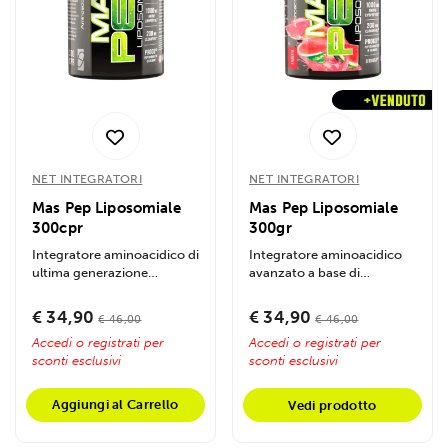
NET INTEGRATORI
NET INTEGRATORI
Mas Pep Liposomiale
Mas Pep Liposomiale
300cpr
300gr
Integratore aminoacidico di
Integratore aminoacidico
ultima generazione
avanzato a base di
formulato con la tecnologia
aminoacidi essenziali in
liposomiale...
forma peptidica...
€ 34,90
€ 34,90
€ 46,00
€ 46,00
Accedi o registrati per
Accedi o registrati per
sconti esclusivi
sconti esclusivi
Aggiungi al Carrello
Vedi prodotto