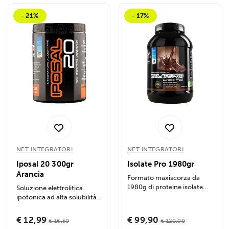
- 21%
- 17%
NET INTEGRATORI
NET INTEGRATORI
Iposal 20 300gr
Isolate Pro 1980gr
Arancia
Formato maxiscorza da
1980g di proteine isolate
Soluzione elettrolitica
del siero del latte ad elevata
ipotonica ad alta solubilità,
purezza....
sviluppata per garantire...
€ 12,99
€ 99,90
€ 16,50
€ 120,00