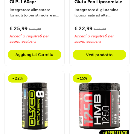
GLP-1 60cpr
Gluta Pep Liposomiale
Integratore alimentare
Integratore di glutamina
formulato per stimolare in
liposomiale ad alta
modo naturale la
biodisponibilità.
produzione...
Massimizza...
€ 25,99
€ 22,99
€ 35,00
€ 33,00
Accedi o registrati per
Accedi o registrati per
sconti esclusivi
sconti esclusivi
Aggiungi al Carrello
Vedi prodotto
- 22%
- 15%