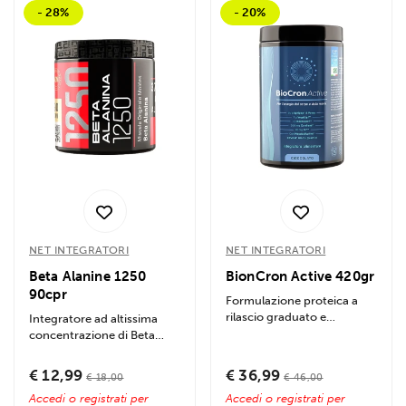
- 28%
- 20%
NET INTEGRATORI
NET INTEGRATORI
Beta Alanine 1250
BionCron Active 420gr
90cpr
Formulazione proteica a
rilascio graduato e
Integratore ad altissima
sequenziale pensata per
concentrazione di Beta
coprire il...
Alanina in compresse da
1250 mg...
€ 12,99
€ 36,99
€ 18,00
€ 46,00
Accedi o registrati per
Accedi o registrati per