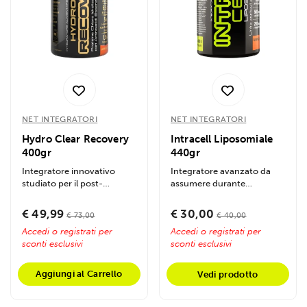
NET INTEGRATORI
NET INTEGRATORI
Hydro Clear Recovery
Intracell Liposomiale
400gr
440gr
Integratore innovativo
Integratore avanzato da
studiato per il post-
assumere durante
allenamento con una
l'allenamento basato su
formula trasparente e...
tecnologia...
€ 49,99
€ 30,00
€ 73,00
€ 40,00
Accedi o registrati per
Accedi o registrati per
sconti esclusivi
sconti esclusivi
Aggiungi al Carrello
Vedi prodotto