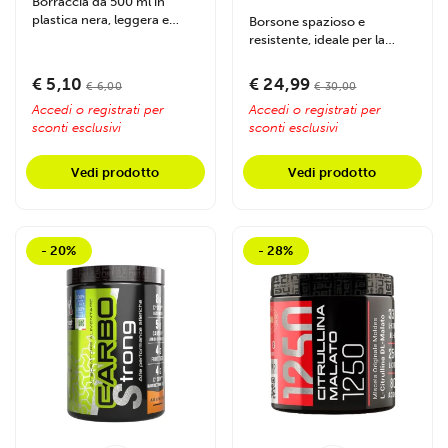
Borraccia da 500 ml in
plastica nera, leggera e
Borsone spazioso e
maneggevole, con tappo
resistente, ideale per la
svitabile e...
palestra, con tracolla
comoda, logo...
€ 5,10
€ 24,99
€ 6,00
€ 30,00
Accedi o registrati per
Accedi o registrati per
sconti esclusivi
sconti esclusivi
Vedi prodotto
Vedi prodotto
- 20%
- 28%