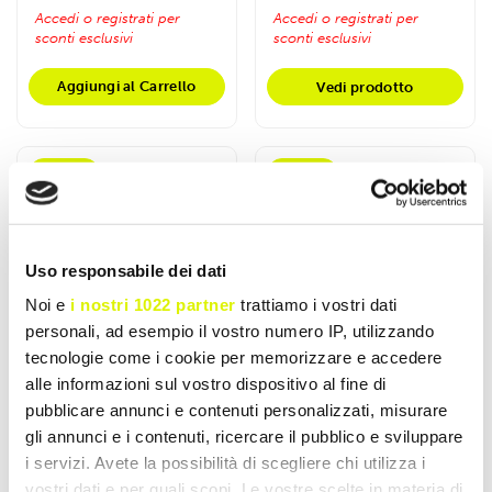
Accedi o registrati per
Accedi o registrati per
sconti esclusivi
sconti esclusivi
Aggiungi al Carrello
Vedi prodotto
- 25%
- 14%
Uso responsabile dei dati
Noi e
i nostri 1022 partner
trattiamo i vostri dati
personali, ad esempio il vostro numero IP, utilizzando
tecnologie come i cookie per memorizzare e accedere
alle informazioni sul vostro dispositivo al fine di
pubblicare annunci e contenuti personalizzati, misurare
gli annunci e i contenuti, ricercare il pubblico e sviluppare
NET INTEGRATORI
NET INTEGRATORI
i servizi. Avete la possibilità di scegliere chi utilizza i
vostri dati e per quali scopi. Le vostre scelte in materia di