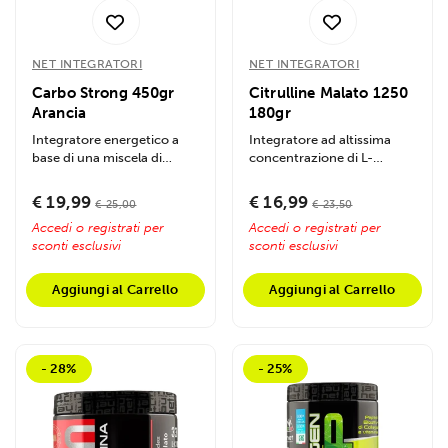
NET INTEGRATORI
NET INTEGRATORI
Carbo Strong 450gr
Citrulline Malato 1250
Arancia
180gr
Integratore energetico a
Integratore ad altissima
base di una miscela di
concentrazione di L-
carboidrati a diversa
Citrullina Malato progettato
velocità...
per stimolare...
€ 19,99
€ 16,99
€ 25,00
€ 23,50
Accedi o registrati per
Accedi o registrati per
sconti esclusivi
sconti esclusivi
Aggiungi al Carrello
Aggiungi al Carrello
- 28%
- 25%