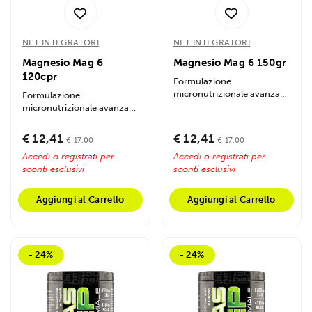
NET INTEGRATORI
NET INTEGRATORI
Magnesio Mag 6
Magnesio Mag 6 150gr
120cpr
Formulazione
micronutrizionale avanzata
Formulazione
a base di 6 differenti fonti di
micronutrizionale avanzata
magnesio ad...
a base di 6 differenti fonti di
magnesio ad...
€ 12,41
€ 12,41
€ 17,00
€ 17,00
Accedi o registrati per
Accedi o registrati per
sconti esclusivi
sconti esclusivi
Aggiungi al Carrello
Aggiungi al Carrello
- 24%
- 24%