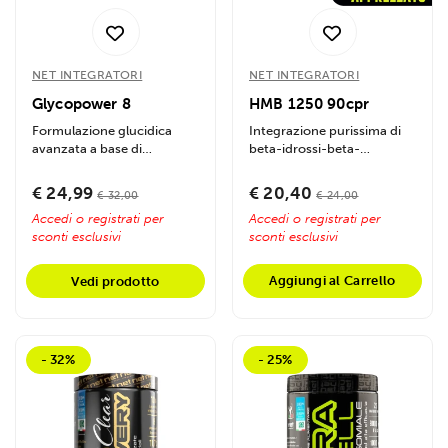
NET INTEGRATORI
NET INTEGRATORI
Glycopower 8
HMB 1250 90cpr
Formulazione glucidica
Integrazione purissima di
avanzata a base di
beta-idrossi-beta-
ciclodestrine ed elementi
metilbutyrate ad alto
sequenziali ad...
dosaggio e...
€ 24,99
€ 20,40
€ 32,00
€ 24,00
Accedi o registrati per
Accedi o registrati per
sconti esclusivi
sconti esclusivi
Aggiungi al Carrello
Vedi prodotto
- 32%
- 25%