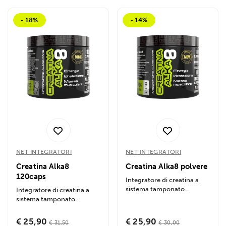
- 18%
- 14%
NET INTEGRATORI
NET INTEGRATORI
Creatina Alka8
Creatina Alka8 polvere
120caps
Integratore di creatina a
sistema tamponato
Integratore di creatina a
progettato per garantire il
sistema tamponato
massimo...
progettato per garantire il
massimo...
€ 25,90
€ 25,90
€ 31,50
€ 30,00