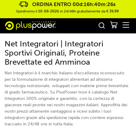
ORDINA ENTRO
00d:16h:40m:25s
Spediremo il
10-08-2026
in 24/48h gratuitamente da
€ 39,99
Net Integratori | Integratori
Sportivi Originali, Proteine
Brevettate ed Amminoa
Net Integratori è il marchio italiano d'eccellenza riconosciuto
per la formulazione di integratori alimentari ad altissima
tecnologia nutrizionale, sviluppati con materie prime brevettate
di grado farmaceutico. Su PlusPower trovi il catalogo Net
Integratori 100% originale e garantito, con la certezza di
giacenze reali pronte nei nostri magazzini italiani. Approfitta dei
nostri prezzi altamente vantaggiosi e ricevi subito i tuoi
integratori grazie alla spedizione rapida con corriere espresso
tracciato in 24/48 ore in tutta Italia.