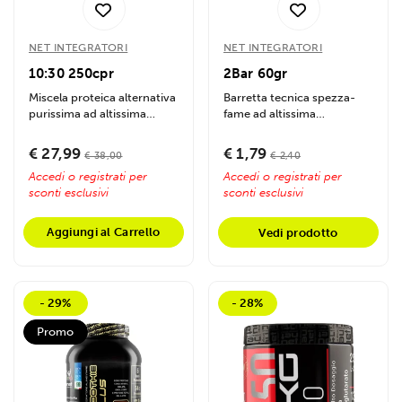
NET INTEGRATORI
NET INTEGRATORI
10:30 250cpr
2Bar 60gr
Miscela proteica alternativa
Barretta tecnica spezza-
purissima ad altissima
fame ad altissima
tollerabilità biologica....
concentrazione proteica
(50%). Fornisce un...
€ 27,99
€ 1,79
€ 38,00
€ 2,40
Accedi o registrati per
Accedi o registrati per
sconti esclusivi
sconti esclusivi
Aggiungi al Carrello
Vedi prodotto
- 29%
- 28%
Promo