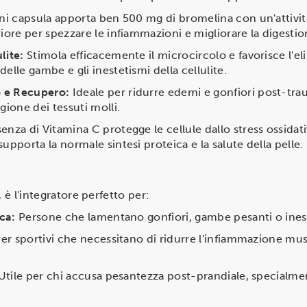
i capsula apporta ben 500 mg di bromelina con un'attivi
iore per spezzare le infiammazioni e migliorare la digestio
lite:
Stimola efficacemente il microcircolo e favorisce l'el
elle gambe e gli inestetismi della cellulite.
 e Recupero:
Ideale per ridurre edemi e gonfiori post-tra
gione dei tessuti molli.
enza di Vitamina C protegge le cellule dallo stress ossidat
upporta la normale sintesi proteica e la salute della pelle.
 è l'integratore perfetto per:
ica:
Persone che lamentano gonfiori, gambe pesanti o ineste
er sportivi che necessitano di ridurre l'infiammazione mu
Utile per chi accusa pesantezza post-prandiale, specialmen