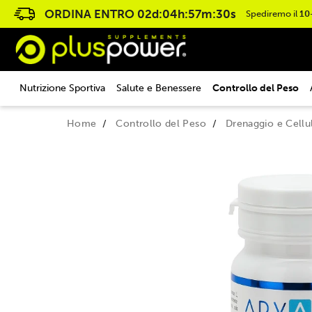
ORDINA ENTRO
02d:04h:57m:30s
Spediremo il
10
Nutrizione Sportiva
Salute e Benessere
Controllo del Peso
Home
Controllo del Peso
Drenaggio e Cellul