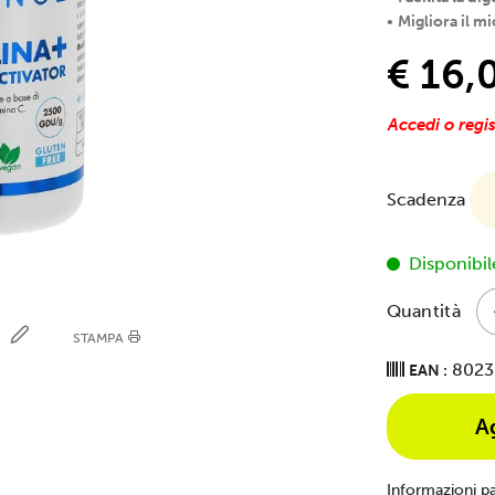
•
Migliora il m
€ 16,
Accedi o regis
Scadenza
Disponibil
Quantità
E
STAMPA
8023
EAN :
A
Informazioni p