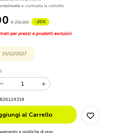
icrocircolo
e contrasta la cellulite
00
-20%
€ 20,00
trati per prezzi e prodotti esclusivi
15/12/2027
e
826124318
ggiungi al Carrello
agamento e politiche di reso