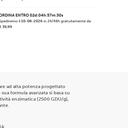
ORDINA ENTRO
02d:04h:57m:30s
Spediremo il
10-08-2026
in 24/48h gratuitamente da
€ 39,99
re ad alta potenza progettato
a sua formula avanzata si basa su
ttività enzimatica (2500 GDU/g),
ante.
tà: