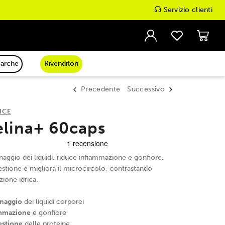
Servizio clienti
arche
Rivenditori
Precedente
Successivo
NCE
lina+ 60caps
enaggio dei liquidi, riduce infiammazione e gonfiore,
estione e migliora il microcircolo, contrastando
nzione idrica.
enaggio
dei liquidi corporei
ammazione
e gonfiore
gestione
delle proteine