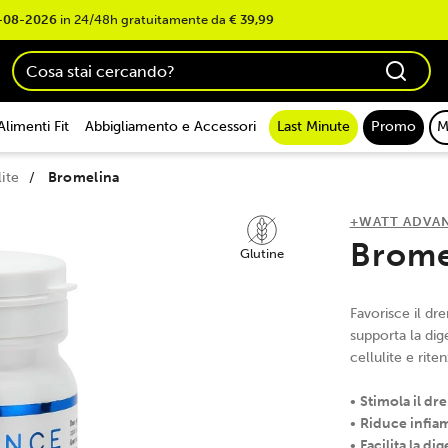
-08-2026
in 24/48h gratuitamente da
€ 39,99
Alimenti Fit
Abbigliamento e Accessori
Last Minute
Promo
M
ite
Bromelina
+WATT ADVA
Brome
Glutine
Favorisce il dr
supporta la dig
cellulite e rite
•
Stimola il dr
•
Riduce infi
•
Facilita la di