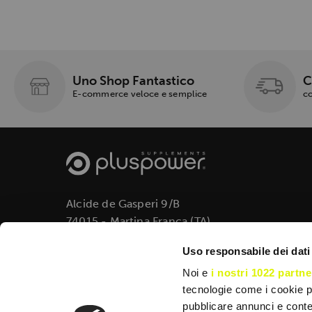
Uno Shop Fantastico
C
E-commerce veloce e semplice
co
Alcide de Gasperi 9/B
74015 - Martina Franca (TA)
info@pluspowersupplements.com
Uso responsabile dei dati
+39 0805125834
Noi e
i nostri 1022 partne
tecnologie come i cookie p
pubblicare annunci e conten