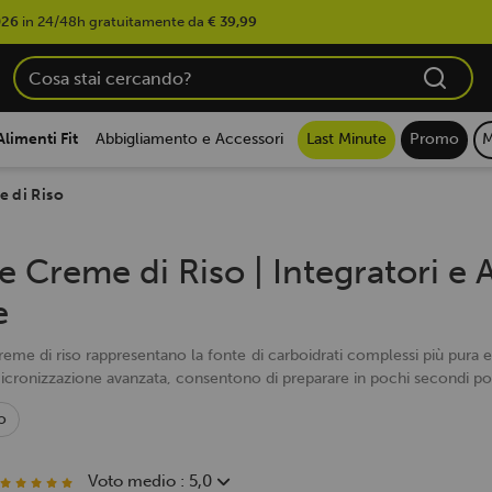
026
in 24/48h gratuitamente da
€ 39,99
Alimenti Fit
Abbigliamento e Accessori
Last Minute
Promo
M
e di Riso
e Creme di Riso | Integratori e 
e
reme di riso rappresentano la fonte di carboidrati complessi più pura e a
micronizzazione avanzata, consentono di preparare in pochi secondi por
o
Voto medio : 5,0