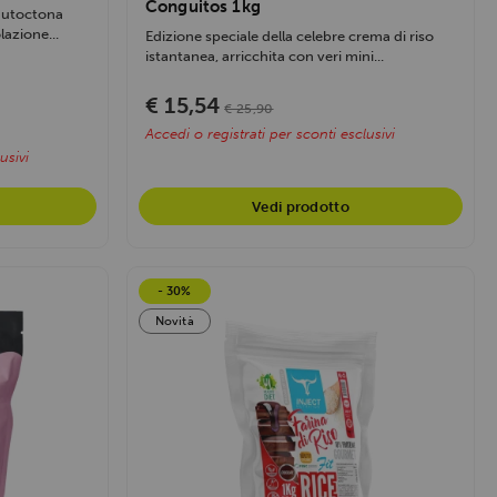
Conguitos 1kg
 autoctona
lazione...
Edizione speciale della celebre crema di riso
istantanea, arricchita con veri mini...
€ 15,54
€ 25,90
Accedi o registrati per sconti esclusivi
usivi
Vedi prodotto
- 30%
Novità