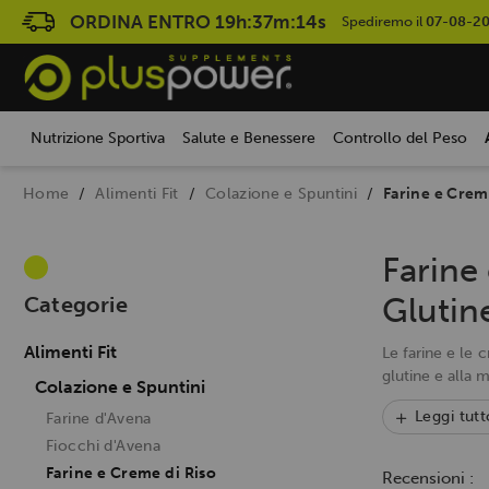
ORDINA ENTRO
19h:37m:13s
Spediremo il
07-08-2
Nutrizione Sportiva
Salute e Benessere
Controllo del Peso
Home
Alimenti Fit
Colazione e Spuntini
Farine e Crem
Farine 
Glutin
Categorie
Alimenti Fit
Le farine e le c
glutine e alla 
Colazione e Spuntini
Leggi tutt
Farine d'Avena
Fiocchi d'Avena
Farine e Creme di Riso
Recensioni :