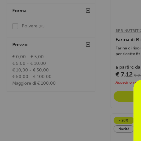
Forma
Polvere
(10)
BPR NUTRIT
Farina di R
Prezzo
Farina di riso
per ricette fit
€ 0,00 - € 5,00
€ 5,00 - € 10,00
a partire da
€ 10,00 - € 50,00
€ 7,12
€ 8
€ 50,00 - € 100,00
Accedi o regis
Maggiore di € 100,00
- 20%
Novità