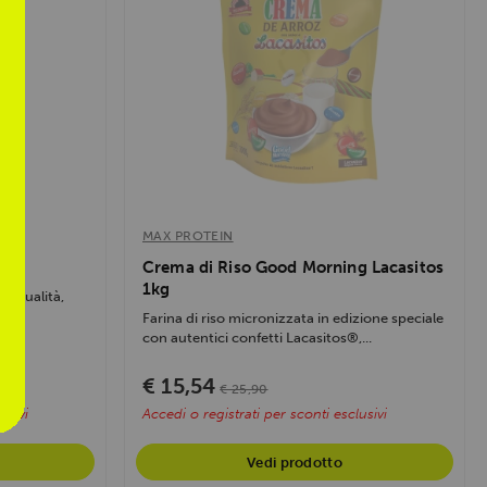
MAX PROTEIN
Crema di Riso Good Morning Lacasitos
1kg
ma qualità,
Farina di riso micronizzata in edizione speciale
con autentici confetti Lacasitos®,...
€ 15,54
€ 25,90
usivi
Accedi o registrati per sconti esclusivi
Vedi prodotto