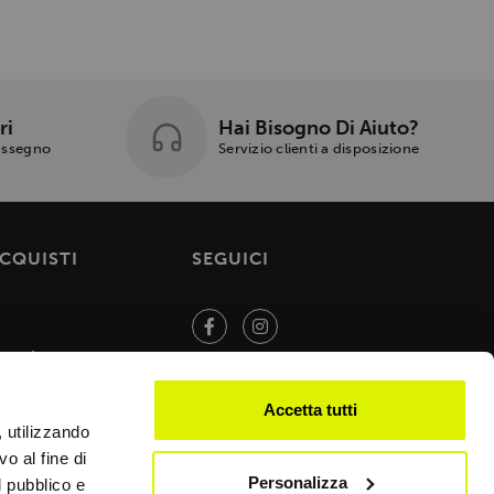
ri
Hai Bisogno Di Aiuto?
rassegno
Servizio clienti a disposizione
ACQUISTI
SEGUICI
endita
Accetta tutti
, utilizzando
o al fine di
Personalizza
l pubblico e