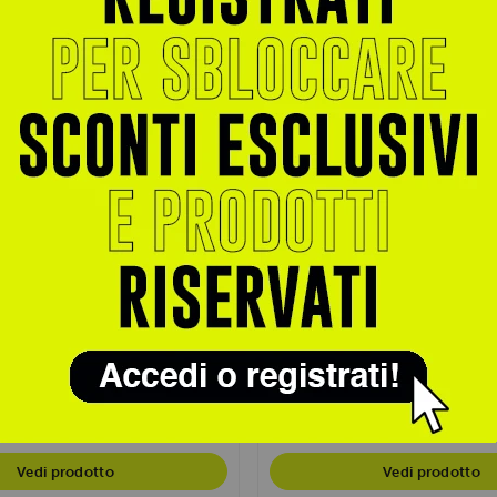
YAMAMOTO NUTRITION
ce Flour 1kg
Rice Cream 1kg
o istantanea di qualità gourmet ad
Farina di riso istantanea di altissi
abilità...
ideale per preparare deliziose...
€ 19,99
 15,90
trati per sconti esclusivi
Accedi o registrati per sconti escl
Vedi prodotto
Vedi prodotto