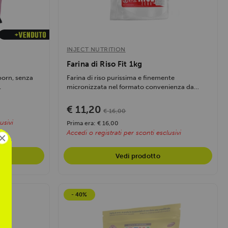
INJECT NUTRITION
Farina di Riso Fit 1kg
tporn, senza
Farina di riso purissima e finemente
.
micronizzata nel formato convenienza da
1kg....
€ 11,20
€ 16,00
usivi
Prima era: € 16,00
Accedi o registrati per sconti esclusivi
×
Vedi prodotto
- 40%