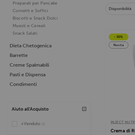
Preparati per Pancake
Disponibilità
Cornetti e Soffici
Crema di Riso
Biscotti e Snack Dolci
Muesli e Cereali
Si prepara vel
piacevole e risu
Snack Salati
- 30%
utilizzo soprat
colazione perc
Dieta Chetogenica
Novità
Ho apprezzato 
Barrette
versatilità: si
frutta, sia in v
Creme Spalmabili
Prodotto davver
Pasti e Dispensa
cerca una cola
Condimenti
Aiuto all'Acquisto
INJECT NUTR
+Venduto
(1)
Crema di R