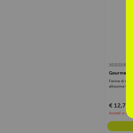
WEIDER®
Gourmet Ri
Farina di ris
altissima toller
€ 12,72
€
Accedi o regis