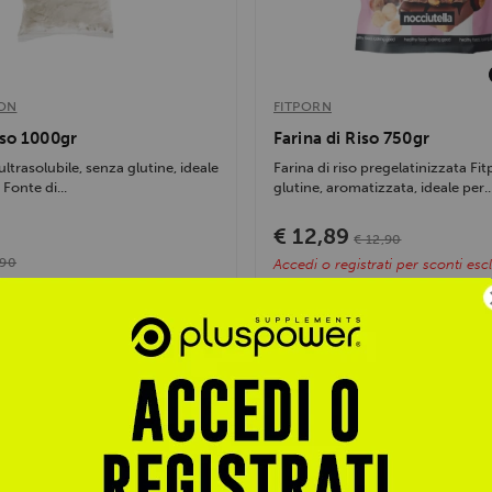
ION
FITPORN
iso 1000gr
Farina di Riso 750gr
 ultrasolubile, senza glutine, ideale
Farina di riso pregelatinizzata Fi
. Fonte di...
glutine, aromatizzata, ideale per..
€ 12,89
€ 12,90
,90
Accedi o registrati per sconti escl
trati per sconti esclusivi
Vedi prodotto
Vedi prodotto
Novità