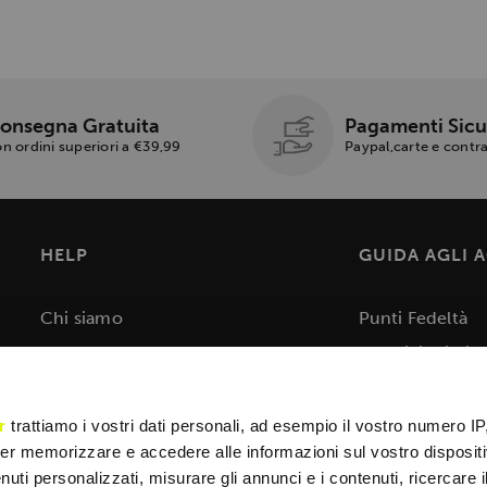
onsegna Gratuita
Pagamenti Sicu
n ordini superiori a €39,99
Paypal,carte e cont
HELP
GUIDA AGLI 
Chi siamo
Punti Fedeltà
Blog
Condizioni di V
Contatti
Resi e Rimborsi
Rivenditori
Privacy
r
trattiamo i vostri dati personali, ad esempio il vostro numero IP
er memorizzare e accedere alle informazioni sul vostro dispositiv
Cookie
uti personalizzati, misurare gli annunci e i contenuti, ricercare i