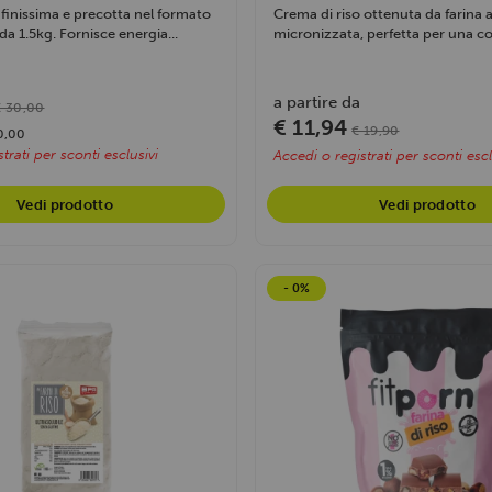
 finissima e precotta nel formato
Crema di riso ottenuta da farina
a 1.5kg. Fornisce energia...
micronizzata, perfetta per una co
a partire da
€ 30,00
€ 11,94
€ 19,90
0,00
trati per sconti esclusivi
Accedi o registrati per sconti escl
Vedi prodotto
Vedi prodotto
- 0%