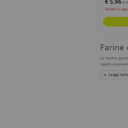
€ 5,96
€ 7
Accedi o regis
Farine 
La nostra gamma
rapido svuotame
Leggi tutt