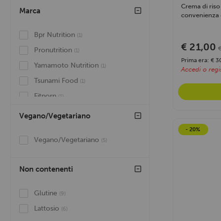
Crema di riso
Marca
convenienza d
Bpr Nutrition
(1)
€ 21,00
Pronutrition
(1)
Prima era: € 3
Yamamoto Nutrition
(1)
Accedi o regis
Tsunami Food
(1)
Fitporn
(1)
Max Protein
(3)
Vegano/Vegetariano
Weider®
(1)
- 20%
Vegano/Vegetariano
(5)
Inject Nutrition
(2)
Non contenenti
Glutine
(9)
Lattosio
(6)