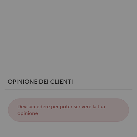
Utilizziamo i cookie per personalizzare contenuti ed
annunci, per fornire funzionalità dei social media e per
analizzare il nostro traffico. Condividiamo inoltre
informazioni sul modo in cui utilizzi il nostro sito con i
nostri partner che si occupano di analisi dei dati web,
pubblicità e social media, i quali potrebbero combinarle
con altre informazioni che hai fornito loro o che hanno
raccolto dal tuo utilizzo dei loro servizi.
OPINIONE DEI CLIENTI
Devi
accedere
per poter scrivere la tua
opinione.