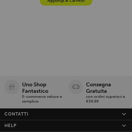
Aggiungi al Carrello
Uno Shop
Consegna
Fantastico
Gratuita
E-commerce veloce e
con ordini superiori a
semplice
€39,99
CONTATTI
HELP