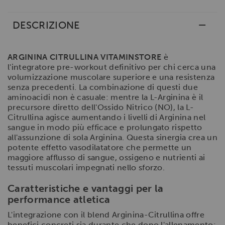
DESCRIZIONE
ARGININA CITRULLINA VITAMINSTORE
è
l'integratore pre-workout definitivo per chi cerca una
volumizzazione muscolare superiore e una resistenza
senza precedenti. La combinazione di questi due
aminoacidi non è casuale: mentre la L-Arginina è il
precursore diretto dell'Ossido Nitrico (NO), la L-
Citrullina agisce aumentando i livelli di Arginina nel
sangue in modo più efficace e prolungato rispetto
all'assunzione di sola Arginina. Questa sinergia crea un
potente effetto vasodilatatore che permette un
maggiore afflusso di sangue, ossigeno e nutrienti ai
tessuti muscolari impegnati nello sforzo.
Caratteristiche e vantaggi per la
performance atletica
L'integrazione con il blend Arginina-Citrullina offre
benefici concreti sia durante che dopo l'allenamento: