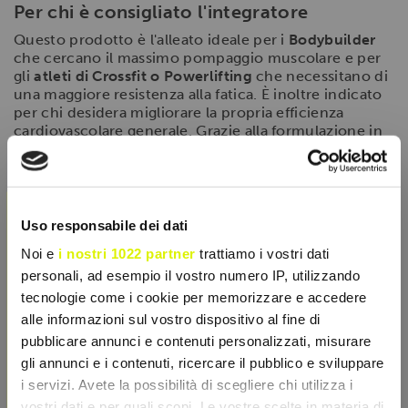
Per chi è consigliato l'integratore
Questo prodotto è l'alleato ideale per i
Bodybuilder
che cercano il massimo pompaggio muscolare e per
gli
atleti di Crossfit o Powerlifting
che necessitano di
una maggiore resistenza alla fatica. È inoltre indicato
per chi desidera migliorare la propria efficienza
cardiovascolare generale. Grazie alla formulazione in
compresse, è pratico da trasportare e facile da dosare
prima di ogni sessione in palestra.
×
Modalità d'uso
Uso responsabile dei dati
Si consiglia l'assunzione di 2-4 compresse al giorno,
preferibilmente 30-45 minuti prima dell'attività fisica,
Noi e
i nostri 1022 partner
trattiamo i vostri dati
con abbondante acqua. Nei giorni di riposo, può
personali, ad esempio il vostro numero IP, utilizzando
essere assunto al mattino per mantenere stabili i livelli
tecnologie come i cookie per memorizzare e accedere
di ossido nitrico e favorire la salute vascolare.
alle informazioni sul vostro dispositivo al fine di
pubblicare annunci e contenuti personalizzati, misurare
gli annunci e i contenuti, ricercare il pubblico e sviluppare
SCHEDA TECNICA
i servizi. Avete la possibilità di scegliere chi utilizza i
vostri dati e per quali scopi. Le vostre scelte in materia di