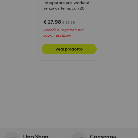
Integratore pre-workout
senza caffeina, con 20
ingredienti per energia e
resistenza....
€ 17,98
€ 39,99
Accedi o registrati per
sconti esclusivi
Vedi prodotto
Uno Shop
Consegna