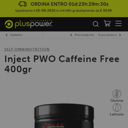
ORDINA ENTRO
01d:23h:29m:29s
Spediremo il
10-08-2026
in 24/48h gratuitamente da
€ 39,99
Indietro
Precedente
Successivo
SELF OMNINUTRITION
Inject PWO Caffeine Free
400gr
Glutine
Lattosio