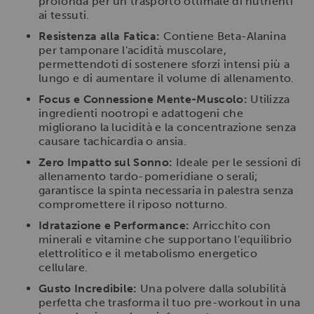
profonda per un trasporto ottimale di nutrienti
ai tessuti.
Resistenza alla Fatica:
Contiene Beta-Alanina
per tamponare l'acidità muscolare,
permettendoti di sostenere sforzi intensi più a
lungo e di aumentare il volume di allenamento.
Focus e Connessione Mente-Muscolo:
Utilizza
ingredienti nootropi e adattogeni che
migliorano la lucidità e la concentrazione senza
causare tachicardia o ansia.
Zero Impatto sul Sonno:
Ideale per le sessioni di
allenamento tardo-pomeridiane o serali;
garantisce la spinta necessaria in palestra senza
compromettere il riposo notturno.
Idratazione e Performance:
Arricchito con
minerali e vitamine che supportano l'equilibrio
elettrolitico e il metabolismo energetico
cellulare.
Gusto Incredibile:
Una polvere dalla solubilità
perfetta che trasforma il tuo pre-workout in una