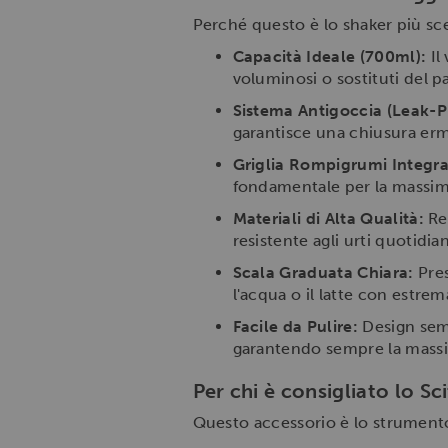
Perché questo è lo shaker più scel
Capacità Ideale (700ml):
Il
voluminosi o sostituti del p
Sistema Antigoccia (Leak-P
garantisce una chiusura erme
Griglia Rompigrumi Integra
fondamentale per la massima 
Materiali di Alta Qualità:
Rea
resistente agli urti quotidian
Scala Graduata Chiara:
Pres
l'acqua o il latte con estrema
Facile da Pulire:
Design semp
garantendo sempre la massi
Per chi è consigliato lo S
Questo accessorio è lo strumento