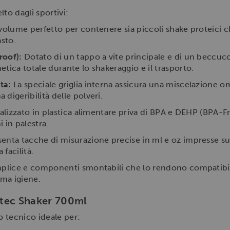
to dagli sportivi:
 volume perfetto per contenere sia piccoli shake proteici c
asto.
roof):
Dotato di un tappo a vite principale e di un beccucc
tica totale durante lo shakeraggio e il trasporto.
ta:
La speciale griglia interna assicura una miscelazione o
digeribilità delle polveri.
lizzato in plastica alimentare priva di BPA e DEHP (BPA-Fre
i in palestra.
enta tacche di misurazione precise in ml e oz impresse su
 facilità.
lice e componenti smontabili che lo rendono compatibile c
ma igiene.
citec Shaker 700ml
 tecnico ideale per: