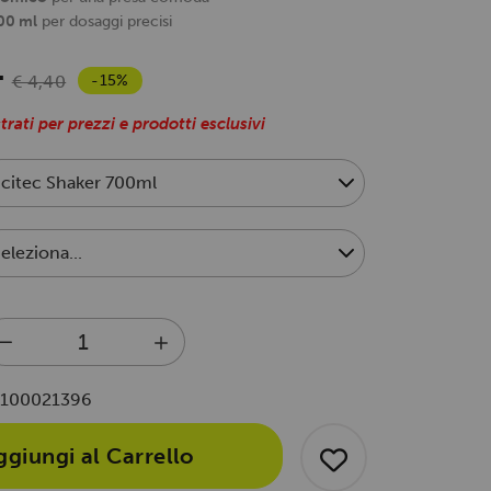
00 ml
per dosaggi precisi
4
-15%
€ 4,40
trati per prezzi e prodotti esclusivi
100021396
ggiungi al Carrello