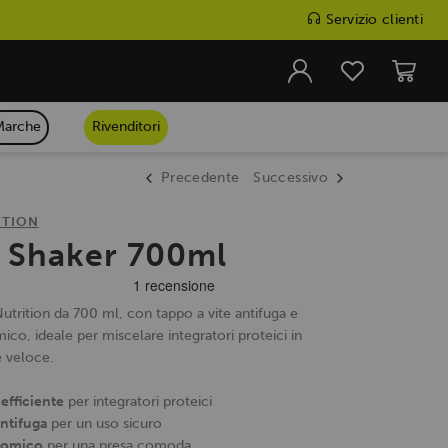
Servizio clienti
Marche
Rivenditori
Precedente
Successivo
ITION
c Shaker 700ml
utrition da 700 ml, con tappo a vite antifuga e
co, ideale per miscelare integratori proteici in
 veloce.
efficiente
per integratori proteici
antifuga
per un uso sicuro
nomico
per una presa comoda