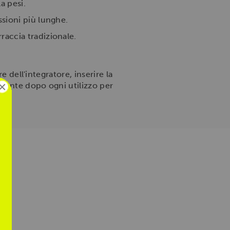
a pesi.
ssioni più lunghe.
rraccia tradizionale.
e dell'integratore, inserire la
×
amente dopo ogni utilizzo per