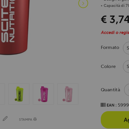
•
Capacità di 7
€ 3,7
Accedi o regis
Formato
Colore
Quantità
5999
EAN :
A
E
STAMPA