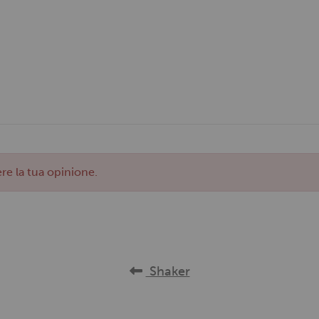
re la tua opinione.
Shaker