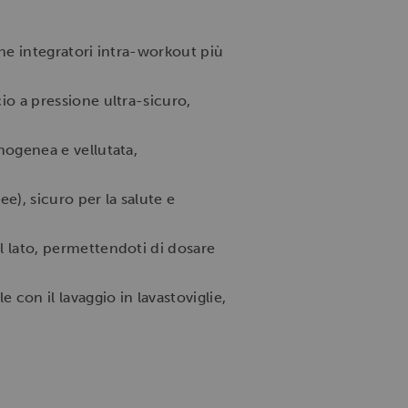
he integratori intra-workout più
io a pressione ultra-sicuro,
mogenea e vellutata,
e), sicuro per la salute e
l lato, permettendoti di dosare
on il lavaggio in lavastoviglie,