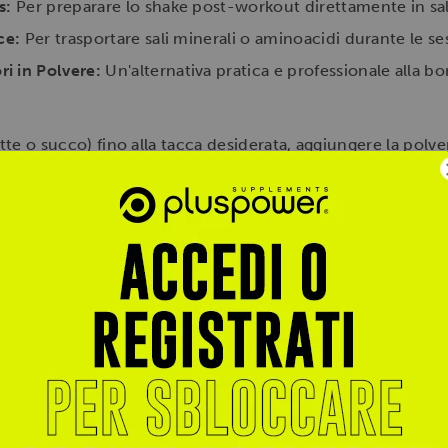
s:
Per preparare lo shake post-workout direttamente in sal
ce:
Per trasportare sali minerali o aminoacidi durante le se
i in Polvere:
Un'alternativa pratica e professionale alla bo
tte o succo) fino alla tacca desiderata, aggiungere la polver
. Agitare energicamente per 10-15 secondi. Lavare accurat