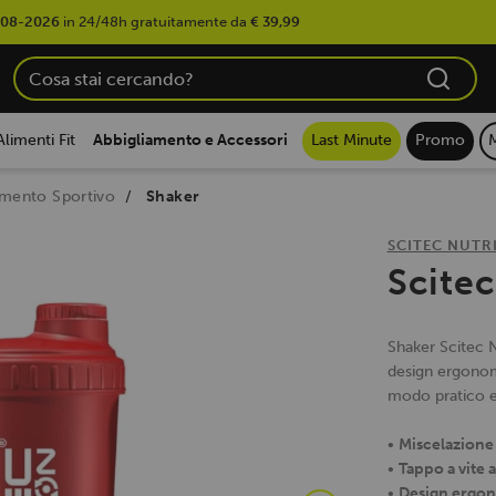
-08-2026
in 24/48h gratuitamente da
€ 39,99
Alimenti Fit
Abbigliamento e Accessori
Last Minute
Promo
amento Sportivo
Shaker
SCITEC NUTR
Scite
Shaker Scitec N
design ergonomi
modo pratico e
•
Miscelazione 
•
Tappo a vite 
•
Design ergo