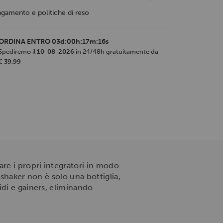
agamento e politiche di reso
ORDINA ENTRO
03d:00h:17m:16s
Spediremo il
10-08-2026
in 24/48h gratuitamente da
€ 39,99
are i propri integratori in modo
 shaker non è solo una bottiglia,
idi e gainers, eliminando