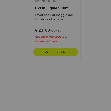
BPR NUTRITION
H2Off Liquid 500ml
Favorisce il drenaggio dei
liquidi, contrasta la
ritenzione idrica, supporta
le vie...
€ 23,60
€ 29,50
Accedi o registrati per
sconti esclusivi
Vedi prodotto