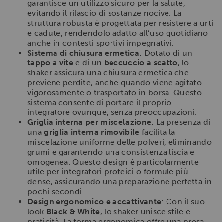
garantisce un utilizzo sicuro per la salute,
evitando il rilascio di sostanze nocive. La
struttura robusta è progettata per resistere a urti
e cadute, rendendolo adatto all’uso quotidiano
anche in contesti sportivi impegnativi.
Sistema di chiusura ermetica
: Dotato di un
tappo a vite
e di un
beccuccio a scatto
, lo
shaker assicura una chiusura ermetica che
previene perdite, anche quando viene agitato
vigorosamente o trasportato in borsa. Questo
sistema consente di portare il proprio
integratore ovunque, senza preoccupazioni.
Griglia interna per miscelazione
: La presenza di
una
griglia interna rimovibile
facilita la
miscelazione uniforme delle polveri, eliminando
grumi e garantendo una consistenza liscia e
omogenea. Questo design è particolarmente
utile per integratori proteici o formule più
dense, assicurando una preparazione perfetta in
pochi secondi.
Design ergonomico e accattivante
: Con il suo
look
Black & White
, lo shaker unisce stile e
praticità. La forma ergonomica offre una presa