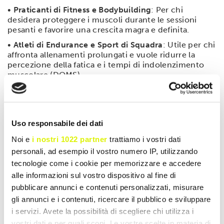
•
Praticanti di Fitness e Bodybuilding
: Per chi
desidera proteggere i muscoli durante le sessioni
pesanti e favorire una crescita magra e definita.
•
Atleti di Endurance e Sport di Squadra
: Utile per chi
affronta allenamenti prolungati e vuole ridurre la
percezione della fatica e i tempi di indolenzimento
muscolare (DOMS).
Modalità d'uso
Si consiglia l'assunzione di 5 compresse al giorno, da
deglutire con acqua. Il prodotto può essere assunto
Uso responsabile dei dati
prima dell'allenamento per una funzione protettiva,
Noi e
i nostri 1022 partner
trattiamo i vostri dati
oppure dopo la sessione per massimizzare la fase di
riparazione tissutale.
personali, ad esempio il vostro numero IP, utilizzando
tecnologie come i cookie per memorizzare e accedere
alle informazioni sul vostro dispositivo al fine di
pubblicare annunci e contenuti personalizzati, misurare
SCHEDA TECNICA
gli annunci e i contenuti, ricercare il pubblico e sviluppare
i servizi. Avete la possibilità di scegliere chi utilizza i
CARATTERISTICHE
vostri dati e per quali scopi. Le vostre scelte in materia di