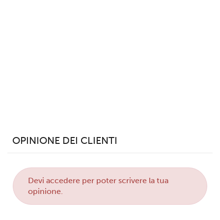
Utilizziamo i cookie per personalizzare contenuti ed
annunci, per fornire funzionalità dei social media e per
analizzare il nostro traffico. Condividiamo inoltre
informazioni sul modo in cui utilizzi il nostro sito con i
nostri partner che si occupano di analisi dei dati web,
pubblicità e social media, i quali potrebbero combinarle
con altre informazioni che hai fornito loro o che hanno
raccolto dal tuo utilizzo dei loro servizi.
OPINIONE DEI CLIENTI
Devi
accedere
per poter scrivere la tua
opinione.