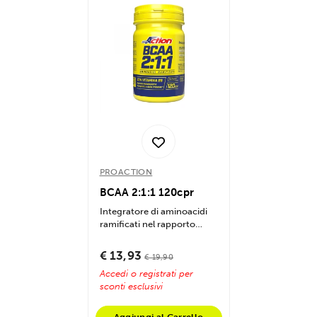
PROACTION
BCAA 2:1:1 120cpr
Integratore di aminoacidi
ramificati nel rapporto
classico 2:1:1 arricchito
con...
€ 13,93
€ 19,90
Accedi o registrati per
sconti esclusivi