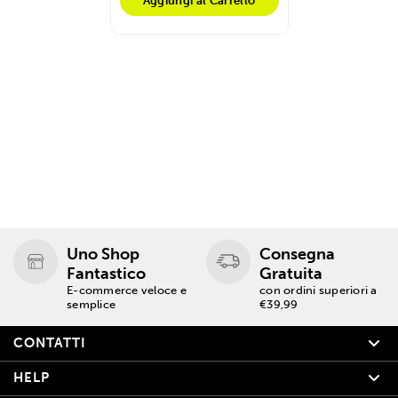
Aggiungi al Carrello
Uno Shop
Consegna
Fantastico
Gratuita
E-commerce veloce e
con ordini superiori a
semplice
€39,99
CONTATTI
HELP