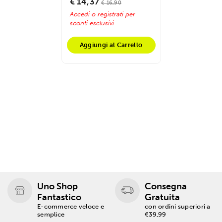
€ 14,37
€ 16,90
Accedi o registrati per
sconti esclusivi
Aggiungi al Carrello
Uno Shop
Consegna
Fantastico
Gratuita
E-commerce veloce e
con ordini superiori a
semplice
€39,99