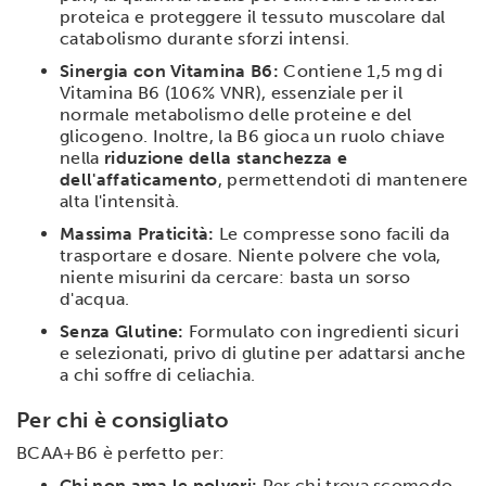
proteica e proteggere il tessuto muscolare dal
catabolismo durante sforzi intensi.
Sinergia con Vitamina B6:
Contiene 1,5 mg di
Vitamina B6 (106% VNR), essenziale per il
normale metabolismo delle proteine e del
glicogeno. Inoltre, la B6 gioca un ruolo chiave
nella
riduzione della stanchezza e
dell'affaticamento
, permettendoti di mantenere
alta l'intensità.
Massima Praticità:
Le compresse sono facili da
trasportare e dosare. Niente polvere che vola,
niente misurini da cercare: basta un sorso
d'acqua.
Senza Glutine:
Formulato con ingredienti sicuri
e selezionati, privo di glutine per adattarsi anche
a chi soffre di celiachia.
Per chi è consigliato
BCAA+B6 è perfetto per:
Chi non ama le polveri:
Per chi trova scomodo