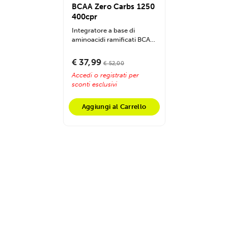
BCAA Zero Carbs 1250
400cpr
Integratore a base di
aminoacidi ramificati BCAA
in rapporto 2:1:1 con
formulazione...
€ 37,99
€ 52,00
Accedi o registrati per
sconti esclusivi
Aggiungi al Carrello