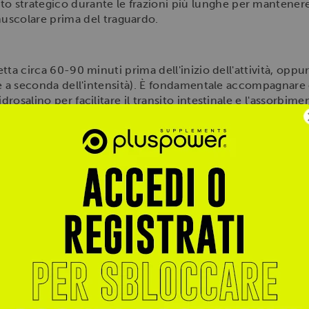
to strategico durante le frazioni più lunghe per mantenere st
muscolare prima del traguardo.
etta circa 60-90 minuti prima dell'inizio dell'attività, oppu
2 ore a seconda dell'intensità). È fondamentale accompagna
idrosalino per facilitare il transito intestinale e l'assorbi