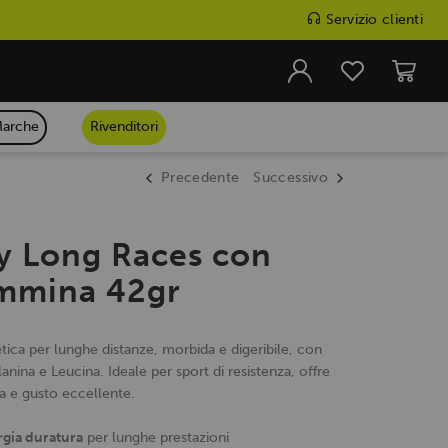
Servizio clienti
arche
Rivenditori
Precedente
Successivo
y Long Races con
mmina 42gr
tica per lunghe distanze, morbida e digeribile, con
nina e Leucina. Ideale per sport di resistenza, offre
a e gusto eccellente.
rgia duratura
per lunghe prestazioni