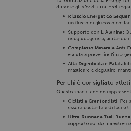
La formulazione della Energy Long 
durante gli sforzi ultra-prolungat
Rilascio Energetico Sequen
un flusso di glucosio costa
Supporto con L-Alanina:
Qu
neoglucogenesi, aiutando il 
Complesso Minerale Anti-Fa
e aiuta a prevenire l'insorgen
Alta Digeribilità e Palatabili
masticare e deglutire, mant
Per chi è consigliato atle
Questo snack tecnico rappresenta 
Ciclisti e Granfondisti:
Per s
essere costante e di facile t
Ultra-Runner e Trail Runne
supporto solido ma estrema