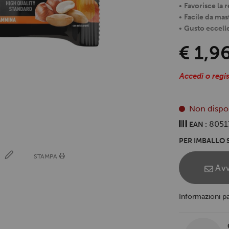
•
Favorisce la r
•
Facile da mas
•
Gusto eccell
€ 1,9
Accedi o regis
Non dispo
8051
EAN :
PER IMBALLO S
E
STAMPA
Avv
Informazioni p