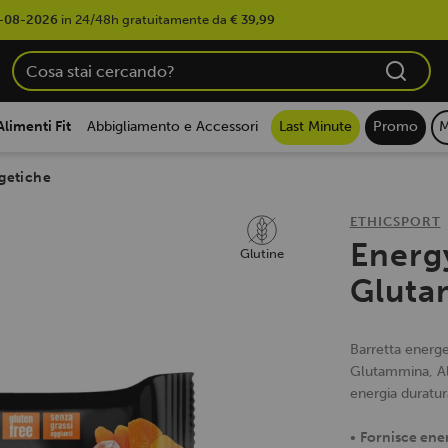
-08-2026
in 24/48h gratuitamente da
€ 39,99
Alimenti Fit
Abbigliamento e Accessori
Last Minute
Promo
M
rgetiche
ETHICSPORT
Energ
Glutine
Gluta
Barretta energe
Glutammina, Ala
energia duratur
•
Fornisce ene