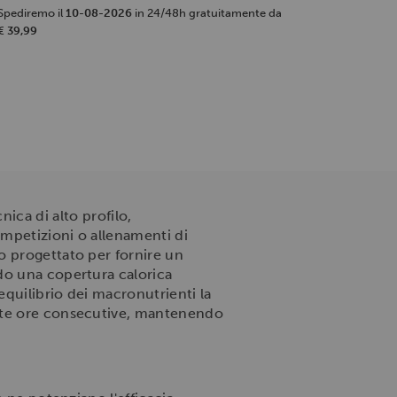
Spediremo il
10-08-2026
in 24/48h gratuitamente da
€ 39,99
ica di alto profilo,
ompetizioni o allenamenti di
o progettato per fornire un
do una copertura calorica
equilibrio dei macronutrienti la
olte ore consecutive, mantenendo