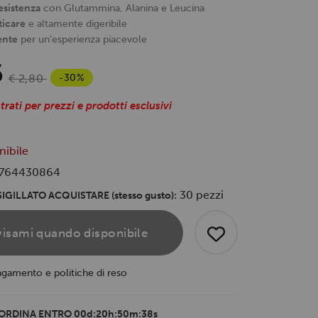
esistenza
con Glutammina, Alanina e Leucina
ticare
e altamente digeribile
ente
per un’esperienza piacevole
6
-30%
€ 2,80
trati per prezzi e prodotti esclusivi
nibile
764430864
30 pezzi
IGILLATO ACQUISTARE (stesso gusto):
isami quando disponibile
agamento e politiche di reso
ORDINA ENTRO
00d:20h:50m:37s