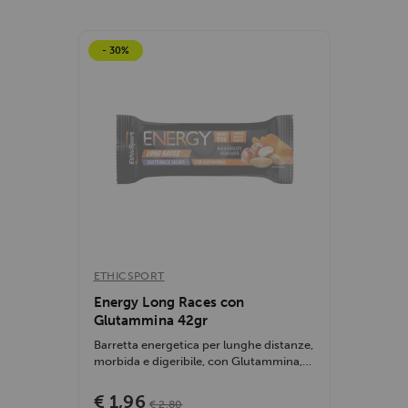
- 30%
ETHICSPORT
Energy Long Races con
Glutammina 42gr
Barretta energetica per lunghe distanze,
morbida e digeribile, con Glutammina,
Alanina...
€ 1,96
€ 2,80