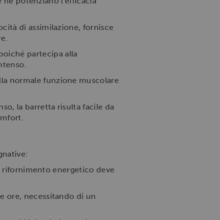
e ne potenziano l'efficacia
cità di assimilazione, fornisce
re.
oiché partecipa alla
intenso.
alla normale funzione muscolare
.
, la barretta risulta facile da
omfort.
gnative:
il rifornimento energetico deve
te ore, necessitando di un