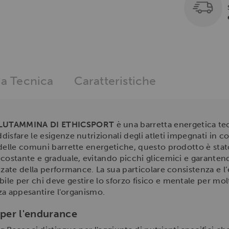
a Tecnica
Caratteristiche
LUTAMMINA DI ETHICSPORT
è una barretta energetica tecn
isfare le esigenze nutrizionali degli atleti impegnati in c
 delle comuni barrette energetiche, questo prodotto è stat
 costante e graduale, evitando picchi glicemici e garanten
nzate della performance. La sua particolare consistenza e l’
le per chi deve gestire lo sforzo fisico e mentale per m
nza appesantire l'organismo.
 per l'endurance