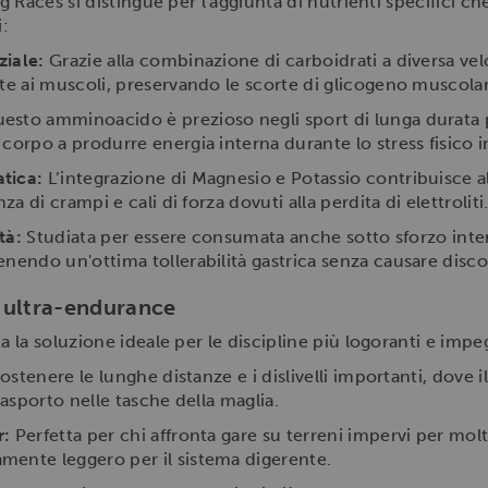
Races si distingue per l'aggiunta di nutrienti specifici ch
i:
ziale:
Grazie alla combinazione di carboidrati a diversa velo
nte ai muscoli, preservando le scorte di glicogeno muscola
esto amminoacido è prezioso negli sport di lunga durata p
corpo a produrre energia interna durante lo stress fisico 
tica:
L’integrazione di Magnesio e Potassio contribuisce 
za di crampi e cali di forza dovuti alla perdita di elettroliti
tà:
Studiata per essere consumata anche sotto sforzo intenso
enendo un'ottima tollerabilità gastrica senza causare disc
ti ultra-endurance
la soluzione ideale per le discipline più logoranti e impe
ostenere le lunghe distanze e i dislivelli importanti, dove 
rasporto nelle tasche della maglia.
r:
Perfetta per chi affronta gare su terreni impervi per mol
mente leggero per il sistema digerente.