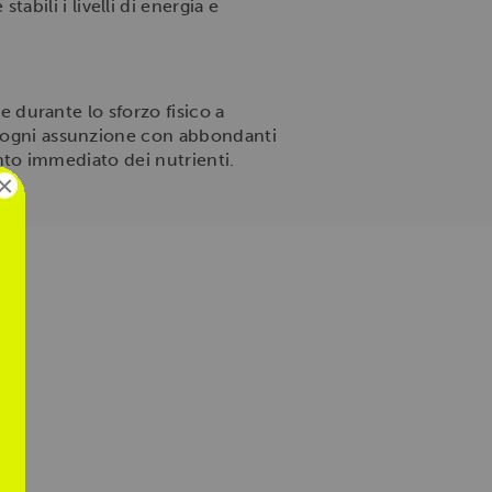
abili i livelli di energia e
re durante lo sforzo fisico a
re ogni assunzione con abbondanti
mento immediato dei nutrienti.
×