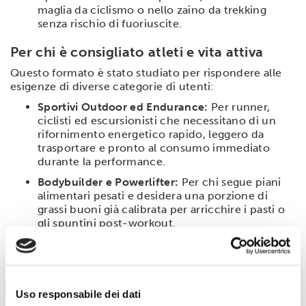
maglia da ciclismo o nello zaino da trekking
senza rischio di fuoriuscite.
Per chi è consigliato atleti e vita attiva
Questo formato è stato studiato per rispondere alle
esigenze di diverse categorie di utenti:
Sportivi Outdoor ed Endurance:
Per runner,
ciclisti ed escursionisti che necessitano di un
rifornimento energetico rapido, leggero da
trasportare e pronto al consumo immediato
durante la performance.
Bodybuilder e Powerlifter:
Per chi segue piani
alimentari pesati e desidera una porzione di
grassi buoni già calibrata per arricchire i pasti o
gli spuntini post-workout.
Professionisti e Viaggiatori:
Per chi trascorre
molte ore fuori casa e non vuole rinunciare a
uno spuntino di qualità superiore, evitando
snack industriali ricchi di zuccheri e additivi.
Uso responsabile dei dati