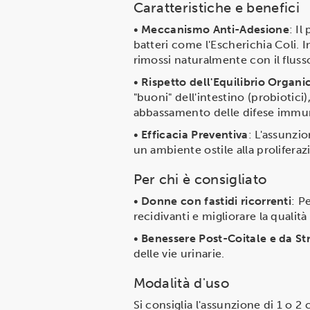
Caratteristiche e benefici
•
Meccanismo Anti-Adesione
: Il
batteri come l'Escherichia Coli. I
rimossi naturalmente con il flusso
•
Rispetto dell'Equilibrio Organi
"buoni" dell'intestino (probiotici)
abbassamento delle difese immuni
•
Efficacia Preventiva
: L'assunzio
un ambiente ostile alla prolifer
Per chi è consigliato
•
Donne con fastidi ricorrenti
: P
recidivanti e migliorare la qualità
•
Benessere Post-Coitale e da St
delle vie urinarie.
Modalità d'uso
Si consiglia l'assunzione di 1 o 