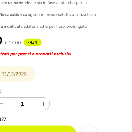
 vie urinarie
ideale sia in fase acuta che per la
flora batterica
agisce in modo selettivo senza l'uso
a e delicata
adatta anche per l'uso prolungato
0
-42%
€ 17,00
trati per prezzi e prodotti esclusivi
31/12/2028
e
77