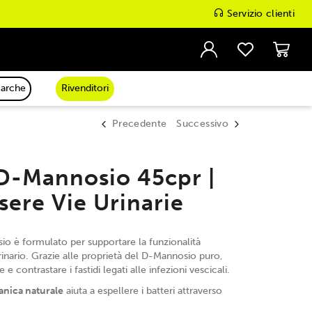
Servizio clienti
arche
Rivenditori
Precedente
Successivo
 D-Mannosio 45cpr |
sere Vie Urinarie
o è formulato per supportare la funzionalità
rinario. Grazie alle proprietà del D-Mannosio puro,
 e contrastare i fastidi legati alle infezioni vescicali.
nica naturale
aiuta a espellere i batteri attraverso