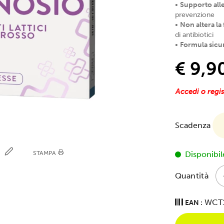
•
Supporto alle
prevenzione
•
Non altera la 
di antibiotici
•
Formula sicur
€ 9,9
Accedi o regis
Scadenza
E
STAMPA
Disponibil
Quantità
WCT1
EAN :