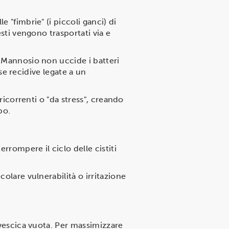
e "fimbrie" (i piccoli ganci) di
esti vengono trasportati via e
D-Mannosio non uccide i batteri
ose recidive legate a un
 ricorrenti o "da stress", creando
po.
rrompere il ciclo delle cistiti
colare vulnerabilità o irritazione
 vescica vuota. Per massimizzare