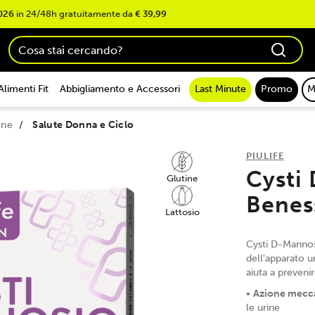
026
in 24/48h gratuitamente da
€ 39,99
Alimenti Fit
Abbigliamento e Accessori
Last Minute
Promo
M
one
Salute Donna e Ciclo
PIULIFE
Cysti
Glutine
Benes
Lattosio
Cysti D-Mannosi
dell'apparato u
aiuta a prevenire
•
Azione mecca
le urine