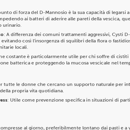
 punto di forza del D-Mannosio è la sua capacità di legarsi all
mpedendo ai batteri di aderire alle pareti della vescica, qu
 urinario.
co
: A differenza dei comuni trattamenti aggressivi, Cysti 
, evitando così l'insorgenza di squilibri della flora o fastidi
tarie locali.
ne costante è particolarmente utile per chi soffre di cistiti
azione batterica e proteggendo la mucosa vescicale nel tem
er tutte le donne che cercano un supporto naturale per inte
 della propria vita quotidiana.
ress
: Utile come prevenzione specifica in situazioni di parti
2 compresse al giorno, preferibilmente lontano dai pasti e a