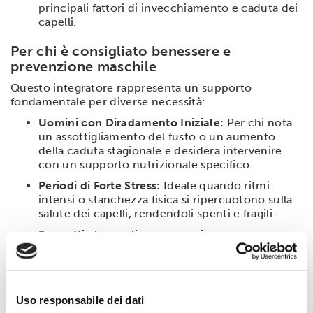
principali fattori di invecchiamento e caduta dei
capelli.
Per chi è consigliato benessere e
prevenzione maschile
Questo integratore rappresenta un supporto
fondamentale per diverse necessità:
Uomini con Diradamento Iniziale:
Per chi nota
un assottigliamento del fusto o un aumento
della caduta stagionale e desidera intervenire
con un supporto nutrizionale specifico.
Periodi di Forte Stress:
Ideale quando ritmi
intensi o stanchezza fisica si ripercuotono sulla
salute dei capelli, rendendoli spenti e fragili.
Soggetti che vogliono prevenire
l'invecchiamento dei capelli:
Un alleato
prezioso per mantenere una chioma folta e sana
nel tempo, fornendo regolarmente i mattoni
biochimici necessari al bulbo.
Uso responsabile dei dati