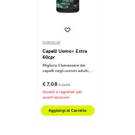
EUROSUP
Capelli Uomo+ Extra
60cpr
Migliora il benessere dei
capelli negli uomini adulti,
controlla il DHT, supporta
la...
€ 7,08
€ 11,90
Accedi o registrati per
sconti esclusivi
Aggiungi al Carrello