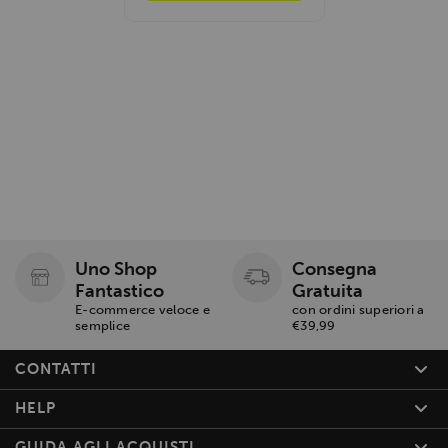
Uno Shop
Consegna
Fantastico
Gratuita
E-commerce veloce e
con ordini superiori a
semplice
€39,99
CONTATTI
HELP
GUIDA AGLI ACQUISTI