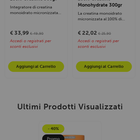
Monohydrate 300gr
Integratore di creatina
monoidrato micronizzata
La creatina monoidrato
purissima, migliora le
micronizzata al 100% di
prestazioni...
BioTechUSA, insapore e di
grado...
€ 33,99
€ 22,02
€ 49,90
€ 25,90
Accedi o registrati per
Accedi o registrati per
sconti esclusivi
sconti esclusivi
Aggiungi al Carrello
Aggiungi al Carrello
Ultimi Prodotti Visualizzati
- 40%
Promo