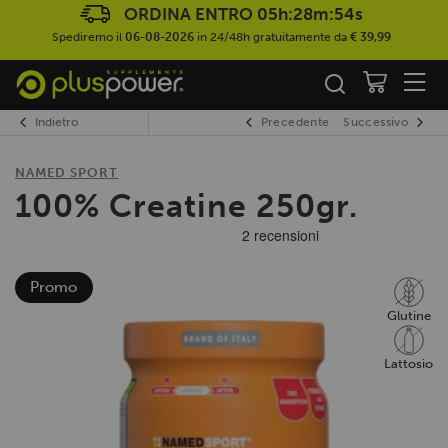
ORDINA ENTRO
05h:28m:53s
Spediremo il
06-08-2026
in 24/48h gratuitamente da
€ 39,99
Indietro
Precedente
Successivo
NAMED SPORT
100% Creatine 250gr.
Promo
Glutine
Lattosio