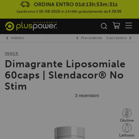
ORDINA ENTRO
01d:13h:53m:30s
Spediremo il
10-08-2026
in 24/48h gratuitamente da
€ 39,99
Indietro
Precedente
Successivo
INNER
Dimagrante Liposomiale
60caps | Slendacor® No
Stim
Glutine
Lattosio