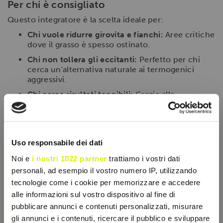
Per chi è consigliato
Questo integratore è la scelta ideale per:
Chi vuole ridurre girovita e fianchi:
Aree critiche
dove il grasso è spesso ostinato.
Chi non tollera gli eccitanti:
Perfetto per chi
cerca un'alternativa naturale ai termogenici
aggressivi.
Chi cerca risultati tangibili:
Grazie alla
tecnologia liposomiale che massimizza l'efficacia
degli estratti.
×
Modalità d'uso
Uso responsabile dei dati
Assumere
3 capsule al giorno
con un bicchiere
Noi e
i nostri 1022 partner
trattiamo i vostri dati
d'acqua, preferibilmente suddivise durante la giornata
e lontano dai pasti per ottimizzare l'assorbimento
personali, ad esempio il vostro numero IP, utilizzando
liposomiale.
tecnologie come i cookie per memorizzare e accedere
alle informazioni sul vostro dispositivo al fine di
pubblicare annunci e contenuti personalizzati, misurare
SCHEDA TECNICA
gli annunci e i contenuti, ricercare il pubblico e sviluppare