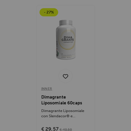
- 27%
INNER
Dimagrante
Liposomiale 60caps
Dimagrante Liposomiale
con Slendacor® e
Lipamine® accelera la
perdita di peso,...
€ 29,57
€ 40,50