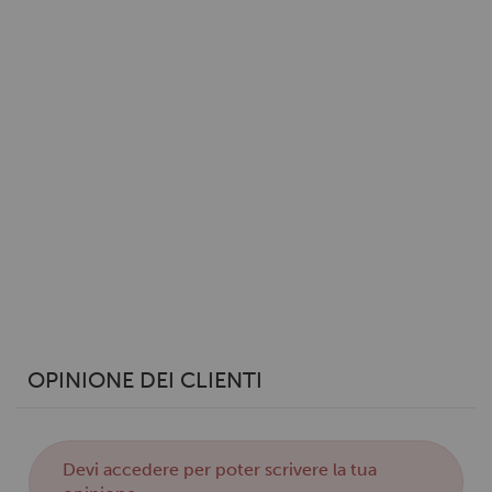
dalla Dichiarazione sui cookie.
Utilizziamo i cookie per personalizzare contenuti ed
annunci, per fornire funzionalità dei social media e per
analizzare il nostro traffico. Condividiamo inoltre
informazioni sul modo in cui utilizzi il nostro sito con i
nostri partner che si occupano di analisi dei dati web,
pubblicità e social media, i quali potrebbero combinarle
con altre informazioni che hai fornito loro o che hanno
raccolto dal tuo utilizzo dei loro servizi.
OPINIONE DEI CLIENTI
Devi
accedere
per poter scrivere la tua