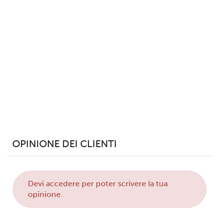
Utilizziamo i cookie per personalizzare contenuti ed
annunci, per fornire funzionalità dei social media e per
analizzare il nostro traffico. Condividiamo inoltre
informazioni sul modo in cui utilizzi il nostro sito con i
nostri partner che si occupano di analisi dei dati web,
pubblicità e social media, i quali potrebbero combinarle
con altre informazioni che hai fornito loro o che hanno
raccolto dal tuo utilizzo dei loro servizi.
OPINIONE DEI CLIENTI
Devi
accedere
per poter scrivere la tua
opinione.