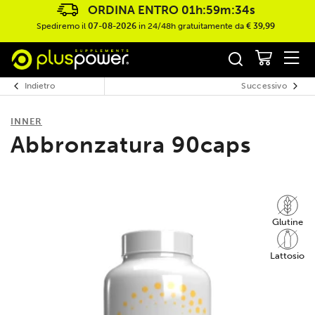
ORDINA ENTRO
01h:59m:34s
Spediremo il
07-08-2026
in 24/48h gratuitamente da
€ 39,99
Indietro
Successivo
INNER
Abbronzatura 90caps
Glutine
Lattosio