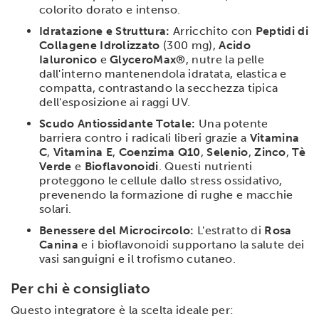
colorito dorato e intenso.
Idratazione e Struttura:
Arricchito con
Peptidi di
Collagene Idrolizzato
(300 mg),
Acido
Ialuronico
e
GlyceroMax®
, nutre la pelle
dall'interno mantenendola idratata, elastica e
compatta, contrastando la secchezza tipica
dell'esposizione ai raggi UV.
Scudo Antiossidante Totale:
Una potente
barriera contro i radicali liberi grazie a
Vitamina
C
,
Vitamina E
,
Coenzima Q10
,
Selenio
,
Zinco
,
Tè
Verde
e
Bioflavonoidi
. Questi nutrienti
proteggono le cellule dallo stress ossidativo,
prevenendo la formazione di rughe e macchie
solari.
Benessere del Microcircolo:
L'estratto di
Rosa
Canina
e i bioflavonoidi supportano la salute dei
vasi sanguigni e il trofismo cutaneo.
Per chi è consigliato
Questo integratore è la scelta ideale per: