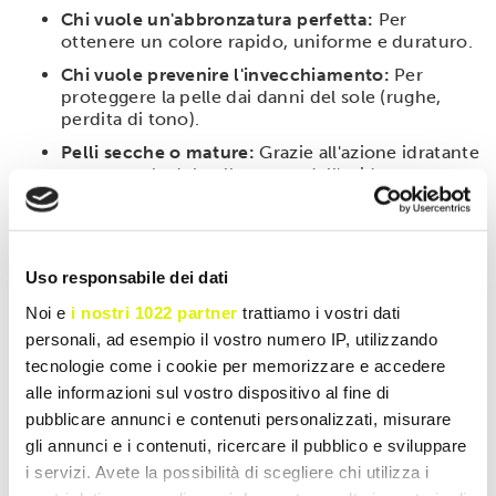
Chi vuole un'abbronzatura perfetta:
Per
ottenere un colore rapido, uniforme e duraturo.
Chi vuole prevenire l'invecchiamento:
Per
proteggere la pelle dai danni del sole (rughe,
perdita di tono).
Pelli secche o mature:
Grazie all'azione idratante
e strutturale del collagene e dell'acido
ialuronico.
Modalità d'uso
Assumere
3 capsule al giorno
con un bicchiere
Uso responsabile dei dati
d'acqua. Si consiglia di iniziare il trattamento almeno
Noi e
i nostri 1022 partner
trattiamo i vostri dati
2-3 settimane prima dell'esposizione al sole e di
personali, ad esempio il vostro numero IP, utilizzando
proseguire durante il periodo di abbronzatura.
tecnologie come i cookie per memorizzare e accedere
alle informazioni sul vostro dispositivo al fine di
pubblicare annunci e contenuti personalizzati, misurare
SCHEDA TECNICA
gli annunci e i contenuti, ricercare il pubblico e sviluppare
i servizi. Avete la possibilità di scegliere chi utilizza i
CARATTERISTICHE