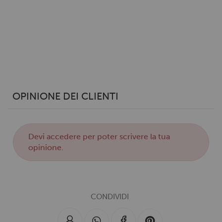
analizzare il nostro traffico. Condividiamo inoltre
informazioni sul modo in cui utilizzi il nostro sito con i
nostri partner che si occupano di analisi dei dati web,
pubblicità e social media, i quali potrebbero combinarle
con altre informazioni che hai fornito loro o che hanno
raccolto dal tuo utilizzo dei loro servizi.
OPINIONE DEI CLIENTI
Devi
accedere
per poter scrivere la tua
opinione.
CONDIVIDI