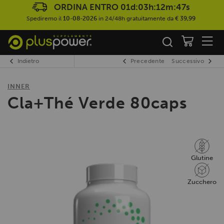
ORDINA ENTRO
01d:03h:12m:47s
Spediremo il
10-08-2026
in 24/48h gratuitamente da
€ 39,99
Indietro
Precedente
Successivo
INNER
Cla+Thé Verde 80caps
Glutine
Zucchero