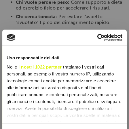
Chi vuole perdere peso:
Come supporto a dieta
ed esercizio fisico per accelerare i risultati.
Chi cerca tonicità:
Per evitare l'aspetto
"svuotato" tipico del dimagrimento rapido.
Modalità d'uso
Assumere
4 capsule al giorno
con acqua,
×
preferibilmente suddivise prima dei pasti principali
per ottimizzare l'assorbimento e l'efficacia
Uso responsabile dei dati
metabolica.
Noi e
i nostri 1022 partner
trattiamo i vostri dati
personali, ad esempio il vostro numero IP, utilizzando
tecnologie come i cookie per memorizzare e accedere
SCHEDA TECNICA
alle informazioni sul vostro dispositivo al fine di
pubblicare annunci e contenuti personalizzati, misurare
CARATTERISTICHE
gli annunci e i contenuti, ricercare il pubblico e sviluppare
i servizi. Avete la possibilità di scegliere chi utilizza i
vostri dati e per quali scopi. Le vostre scelte in materia di
privacy sono applicabili solo su questa proprietà digitale
in cui avete effettuato le vostre scelte. È possibile