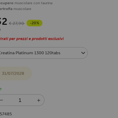
recupero
muscolare con taurina
ertrofia
muscolare
32
-20%
€ 27,90
2
trati per prezzi e prodotti esclusivi
31/07/2028
e
57485