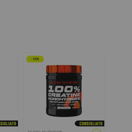
- 15%
- 36%
Promo