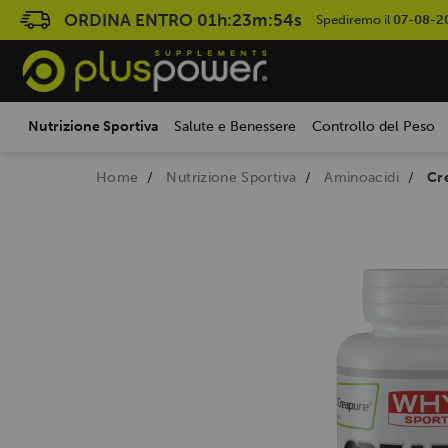
ORDINA ENTRO
01h:23m:53s
Spediremo il
07-08-2
Nutrizione Sportiva
Salute e Benessere
Controllo del Peso
Home
Nutrizione Sportiva
Aminoacidi
Cr