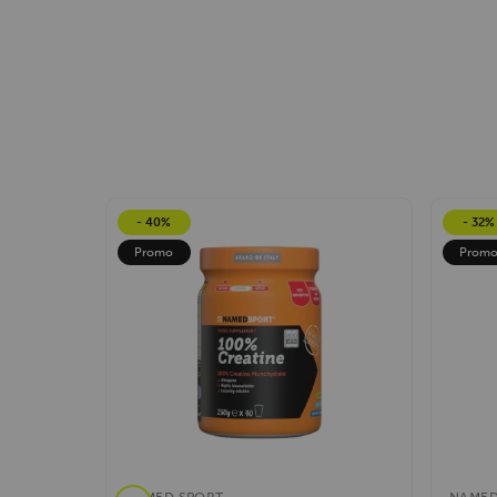
- 40%
- 32%
Promo
Prom