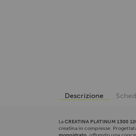
Descrizione
Sched
La
CREATINA PLATINUM 1300 1
creatina in compresse. Progettata
monoidrato
, offrendo una conce