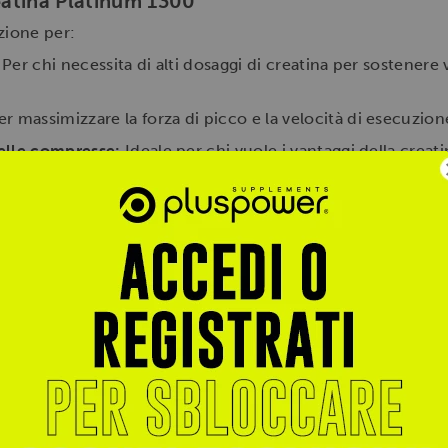
reatina Platinum 1300
zione per:
Per chi necessita di alti dosaggi di creatina per sostener
r massimizzare la forza di picco e la velocità di esecuzion
delle compresse:
Ideale per chi vuole i vantaggi della creat
resse al giorno
(fino a raggiungere i 3g di creatina), prefe
te acqua. Per massimizzare l'assimilazione, è utile cons
a bevanda a base di carboidrati.