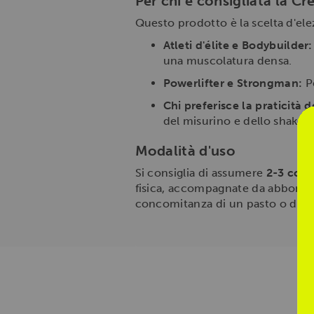
Per chi è consigliata la C
Questo prodotto è la scelta d'ele
Atleti d'élite e Bodybuilder:
una muscolatura densa.
Powerlifter e Strongman:
Pe
Chi preferisce la praticità 
del misurino e dello shaker.
Modalità d'uso
Si consiglia di assumere
2-3 comp
fisica, accompagnate da abbondan
concomitanza di un pasto o di un