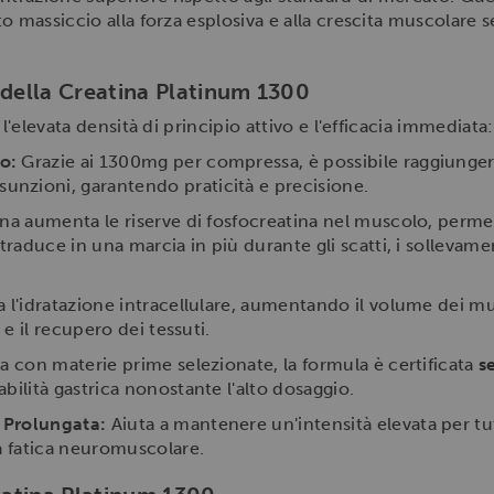
to massiccio alla forza esplosiva e alla crescita muscola
 della Creatina Platinum 1300
l'elevata densità di principio attivo e l'efficacia immediata:
o:
Grazie ai 1300mg per compressa, è possibile raggiungere
nzioni, garantendo praticità e precisione.
ina aumenta le riserve di fosfocreatina nel muscolo, perm
traduce in una marcia in più durante gli scatti, i sollevamen
 l'idratazione intracellulare, aumentando il volume dei m
 e il recupero dei tessuti.
a con materie prime selezionate, la formula è certificata
s
bilità gastrica nonostante l'alto dosaggio.
 Prolungata:
Aiuta a mantenere un'intensità elevata per tut
la fatica neuromuscolare.