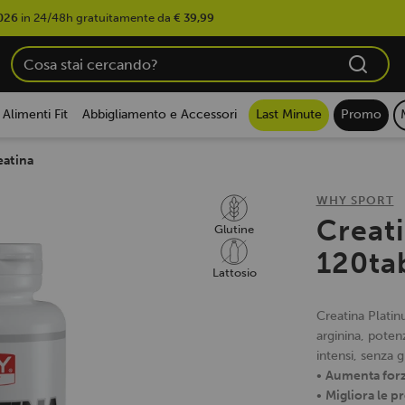
026
in 24/48h gratuitamente da
€ 39,99
Alimenti Fit
Abbigliamento e Accessori
Last Minute
Promo
eatina
WHY SPORT
Creat
Glutine
120ta
Lattosio
Creatina Plati
arginina, poten
intensi, senza g
•
Aumenta forz
•
Migliora le p