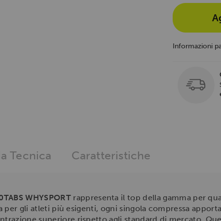
A
Informazioni p
a Tecnica
Caratteristiche
20TABS WHYSPORT
rappresenta il top della gamma per quan
 per gli atleti più esigenti, ogni singola compressa appor
ntrazione superiore rispetto agli standard di mercato. Qu