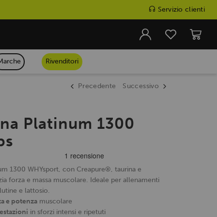
Servizio clienti
Marche
Rivenditori
Precedente
Successivo
ina Platinum 1300
bs
num 1300 WHYsport, con Creapure®, taurina e
zia forza e massa muscolare. Ideale per allenamenti
lutine e lattosio.
a e potenza
muscolare
restazioni
in sforzi intensi e ripetuti