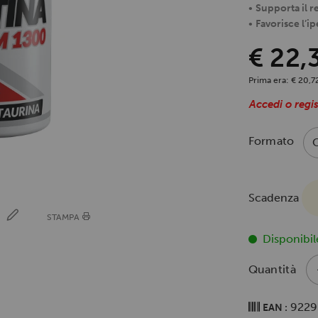
•
Supporta il 
•
Favorisce l’ip
€ 22,
Prima era:
€ 20,7
Accedi o regis
Formato
Scadenza
E
STAMPA
Disponibil
Quantità
9229
EAN :