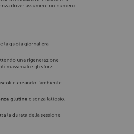
re senza dover assumere un numero
 la quota giornaliera
ettendo una rigenerazione
ti massimali e gli sforzi
uscoli e creando l'ambiente
enza glutine
e senza lattosio,
ta la durata della sessione,