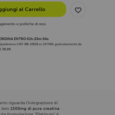
ggiungi al Carrello
agamento e politiche di reso
ORDINA ENTRO
01h:23m:53s
Spediremo il
07-08-2026
in 24/48h gratuitamente da
€ 39,99
to riguarda l'integrazione di
ta ben
1300mg di pura creatina
esta formulazione "Platinum" è