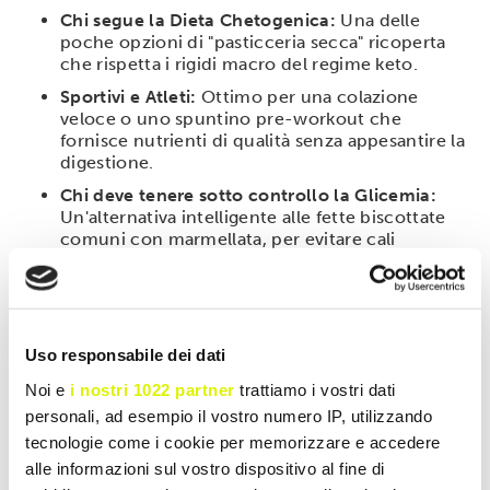
Chi segue la Dieta Chetogenica:
Una delle
poche opzioni di "pasticceria secca" ricoperta
che rispetta i rigidi macro del regime keto.
Sportivi e Atleti:
Ottimo per una colazione
veloce o uno spuntino pre-workout che
fornisce nutrienti di qualità senza appesantire la
digestione.
Chi deve tenere sotto controllo la Glicemia:
Un'alternativa intelligente alle fette biscottate
comuni con marmellata, per evitare cali
energetici e attacchi di fame nervosa.
Modalità d'uso
Il Chocotoast START è pronto al consumo. È ideale a
Uso responsabile dei dati
colazione, accompagnato da un buon caffè o da un
tè, ma può essere utilizzato anche come
snack
Noi e
i nostri 1022 partner
trattiamo i vostri dati
"spezza-fame" pomeridiano
per chiudere la giornata
personali, ad esempio il vostro numero IP, utilizzando
in dolcezza. Per gustarlo al meglio, si consiglia di
tecnologie come i cookie per memorizzare e accedere
conservarlo in un luogo fresco e asciutto per
alle informazioni sul vostro dispositivo al fine di
preservare la consistenza del cioccolato. La pratica