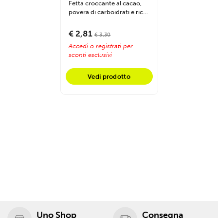
Fetta croccante al cacao,
povera di carboidrati e ricca
di proteine, ideale per una...
€ 2,81
€ 3,30
Accedi o registrati per
sconti esclusivi
Vedi prodotto
Uno Shop
Consegna