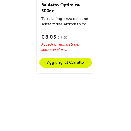
Bauletto Optimize
300gr
Tutta la fragranza del pane
senza farina, arricchito con
proteine nobili. Perfetto
da...
€ 8,05
€ 9,50
Accedi o registrati per
sconti esclusivi
Aggiungi al Carrello