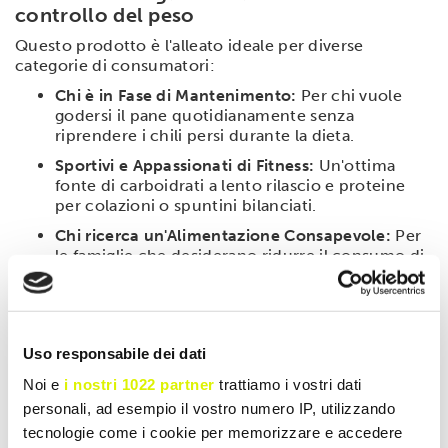
controllo del peso
Questo prodotto è l'alleato ideale per diverse
categorie di consumatori:
Chi è in Fase di Mantenimento:
Per chi vuole
godersi il pane quotidianamente senza
riprendere i chili persi durante la dieta.
Sportivi e Appassionati di Fitness:
Un'ottima
fonte di carboidrati a lento rilascio e proteine
per colazioni o spuntini bilanciati.
Chi ricerca un'Alimentazione Consapevole:
Per
le famiglie che desiderano ridurre il consumo di
zuccheri e farine raffinate a tavola senza
sacrificare il sapore.
Modalità d'uso
Uso responsabile dei dati
Il Bauletto OPTIMIZE è estremamente versatile. Può
Noi e
i nostri 1022 partner
trattiamo i vostri dati
essere consumato al naturale per preparare
tramezzini e sandwich, oppure
tostato leggermente
personali, ad esempio il vostro numero IP, utilizzando
per esaltarne la fragranza e ottenere una base
tecnologie come i cookie per memorizzare e accedere
croccante per bruschette o tartine. Si sposa