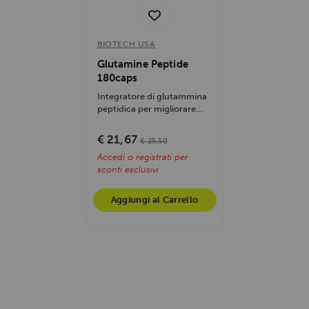
BIOTECH USA
Glutamine Peptide
180caps
Integratore di glutammina
peptidica per migliorare
prestazioni e recupero
muscolare....
€ 21,67
€ 25,50
Accedi o registrati per
sconti esclusivi
Aggiungi al Carrello